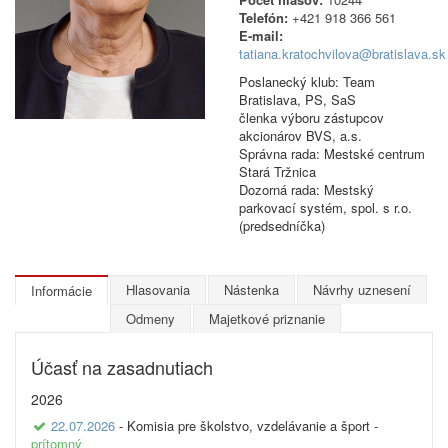
Telefón:
+421 918 366 561
E-mail:
tatiana.kratochvilova@bratislava.sk
Poslanecký klub: Team
Bratislava, PS, SaS
členka výboru zástupcov
akcionárov BVS, a.s.
Správna rada: Mestské centrum
Stará Tržnica
Dozorná rada: Mestský
parkovací systém, spol. s r.o.
(predsedníčka)
Hlasovania
Nástenka
Návrhy uznesení
Informácie
Odmeny
Majetkové priznanie
Účasť na zasadnutiach
2026
22.07.2026
- Komisia pre školstvo, vzdelávanie a šport -
prítomný