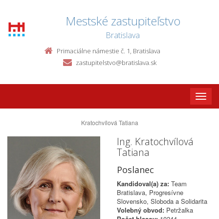
Mestské zastupiteľstvo
Bratislava
Primaciálne námestie č. 1, Bratislava
zastupitelstvo@bratislava.sk
Toggle
naviga
Kratochvílová Tatiana
Ing. Kratochvílová
Tatiana
Poslanec
Kandidoval(a) za:
Team
Bratislava, Progresívne
Slovensko, Sloboda a Solidarita
Volebný obvod:
Petržalka
Počet hlasov:
10244