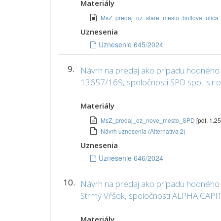
Materiály
MsZ_predaj_oz_stare_mesto_bottova_uli
Uznesenia
Uznesenie 645/2024
9.
Návrh na predaj ako prípadu hodného o
13657/169, spoločnosti SPD spol. s.r.o.
Materiály
MsZ_predaj_oz_nove_mesto_SPD
[pdf, 1.2
Návrh uznesenia (Alternatíva 2)
Uznesenia
Uznesenie 646/2024
10.
Návrh na predaj ako prípadu hodného os
Strmý Vŕšok, spoločnosti ALPHA CAPITAL
Materiály