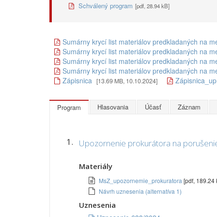
Schválený program
[pdf, 28.94 kB]
Sumárny krycí list materiálov predkladaných na me
Sumárny krycí list materiálov predkladaných na m
Sumárny krycí list materiálov predkladaných na me
Sumárny krycí list materiálov predkladaných na m
Zápisnica
Zápisnica_up
[13.69 MB, 10.10.2024]
Hlasovania
Účasť
Záznam
Program
1.
Upozornenie prokurátora na porušenie
Materiály
MsZ_upozornemie_prokuratora
[pdf, 189.24 
Návrh uznesenia (alternatíva 1)
Uznesenia