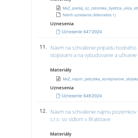
MsZ_predaj_oz_zahorska_bystrica_ulica
Návrh uznesenia (Alternatíva 1)
Uznesenia
Uznesenie 647/2024
11.
Návrh na schválenie prípadu hodného o
stojiskami a na vybudovanie a užívan
Materiály
MsZ_najom_petrzalka_kontajnerove_stojis
Uznesenia
Uznesenie 648/2024
12.
Návrh na schválenie nájmu pozemkov v 
s.r.o. so sídlom v Bratislave
Materiály