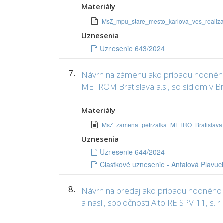
Materiály
MsZ_mpu_stare_mesto_karlova_ves_realizaci
Uznesenia
Uznesenie 643/2024
7.
Návrh na zámenu ako prípadu hodného os
METROM Bratislava a.s., so sídlom v Br
Materiály
MsZ_zamena_petrzalka_METRO_Bratislav
Uznesenia
Uznesenie 644/2024
Čiastkové uznesenie - Antalová Plavu
8.
Návrh na predaj ako prípadu hodného os
a nasl., spoločnosti Alto RE SPV 11, s. r.