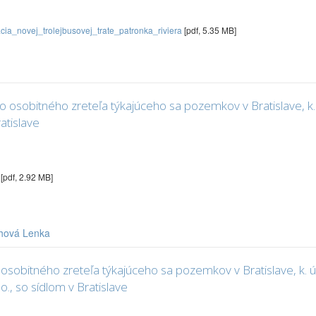
a_novej_trolejbusovej_trate_patronka_riviera
[pdf, 5.35 MB]
obitného zreteľa týkajúceho sa pozemkov v Bratislave, k. ú. 
atislave
a
[pdf, 2.92 MB]
chová Lenka
obitného zreteľa týkajúceho sa pozemkov v Bratislave, k. ú. 
 o., so sídlom v Bratislave