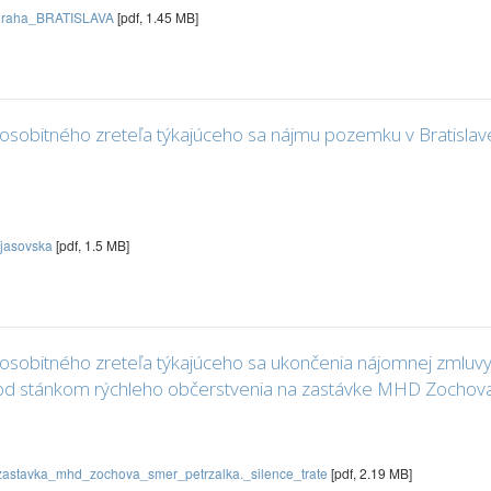
draha_BRATISLAVA
[pdf, 1.45 MB]
sobitného zreteľa týkajúceho sa nájmu pozemku v Bratislave, 
jasovska
[pdf, 1.5 MB]
osobitného zreteľa týkajúceho sa ukončenia nájomnej zmluvy
ku pod stánkom rýchleho občerstvenia na zastávke MHD Zochov
astavka_mhd_zochova_smer_petrzalka._silence_trate
[pdf, 2.19 MB]