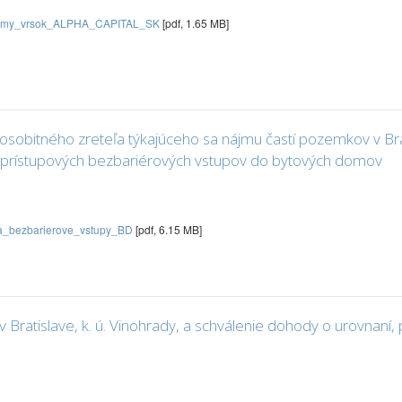
_strmy_vrsok_ALPHA_CAPITAL_SK
[pdf, 1.65 MB]
sobitného zreteľa týkajúceho sa nájmu častí pozemkov v Brati
ie prístupových bezbariérových vstupov do bytových domov
ka_bezbarierove_vstupy_BD
[pdf, 6.15 MB]
Bratislave, k. ú. Vinohrady, a schválenie dohody o urovnan