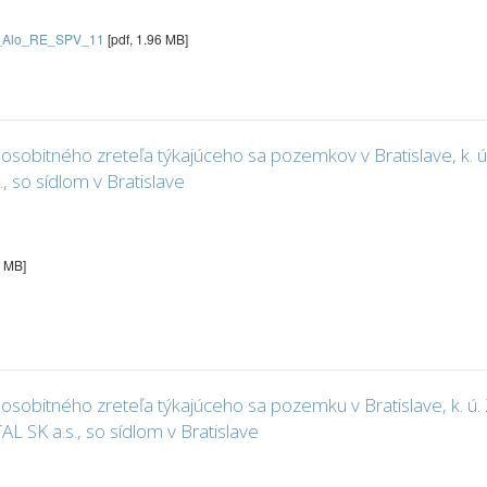
ca_Alo_RE_SPV_11
[pdf, 1.96 MB]
sobitného zreteľa týkajúceho sa pozemkov v Bratislave, k. ú.
, so sídlom v Bratislave
5 MB]
obitného zreteľa týkajúceho sa pozemku v Bratislave, k. ú. Z
 SK a.s., so sídlom v Bratislave