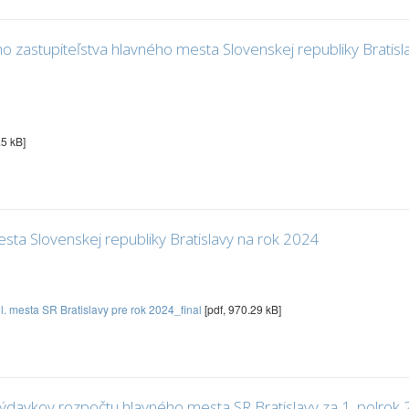
 zastupiteľstva hlavného mesta Slovenskej republiky Bratisla
.5 kB]
ta Slovenskej republiky Bratislavy na rok 2024
 mesta SR Bratislavy pre rok 2024_final
[pdf, 970.29 kB]
 výdavkov rozpočtu hlavného mesta SR Bratislavy za 1. polrok