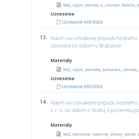
MsZ_najom_dohoda_o_urovnani_Bobova_
Uznesenia
Uznesenie 649/2024
13.
Návrh na schválenie prípadu hodného o
Jasovská so sídlom v Bratislave
Materiály
MsZ_najom_petrzalka_komunitna_zahrada_
Uznesenia
Uznesenie 650/2024
14.
Návrh na schválenie prípadu hodného 
s. r. o. so sídlom v Skalici, k pozem
Materiály
MsZ_ukoncenie_najomnej_zmluvy_stanok_z