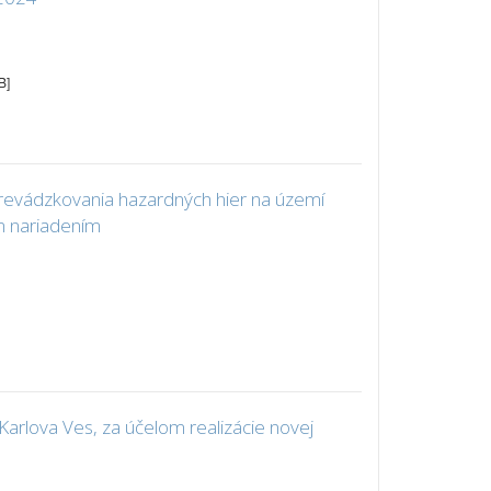
B]
revádzkovania hazardných hier na území
m nariadením
Karlova Ves, za účelom realizácie novej