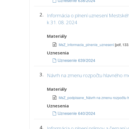
Uznesenie 638/2024
2.
Informácia o plnení uznesení Mestského
k 31. 08. 2024
Materiály
MsZ_informacia_plnenie_uzneseni
[pdf, 133
Uznesenia
Uznesenie 639/2024
3.
Návrh na zmenu rozpočtu hlavného mes
Materiály
MsZ_podpisane_Návrh na zmenu rozpočtu hl.
Uznesenia
Uznesenie 640/2024
4.
Informácia o plnení príjmov a čerpaní