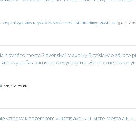
 a čerpaní výdavkov rozpočtu hlavného mesta SR Bratislavy_2024_final
[pdf, 2.8 M
 hlavného mesta Slovenskej republiky Bratislavy o zákaze p
Bratislavy počas dní ustanovených týmto všeobecne záväzný
ni
[pdf, 451.23 kB]
vzťahov k pozemkom v Bratislave, k. ú. Staré Mesto a k. ú. 