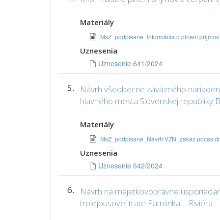
Materiály
MsZ_podpisane_Informácia o plnení príjmov
Uznesenia
Uznesenie 641/2024
5.
Návrh všeobecne záväzného nariadenia
hlavného mesta Slovenskej republiky 
Materiály
MsZ_podpisane_Návrh VZN_zakaz pocas d
Uznesenia
Uznesenie 642/2024
6.
Návrh na majetkovoprávne usporiadanie 
trolejbusovej trate Patrónka – Riviéra