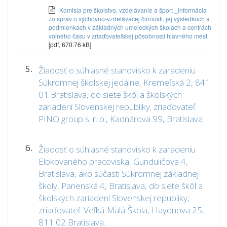
Komisia pre školstvo, vzdelávanie a šport _Informácia
zo správ o výchovno-vzdelávacej činnosti, jej výsledkoch a
podmienkach v základných umeleckých školách a centrách
voľného času v zriaďovateľskej pôsobnosti hlavného mest
[pdf, 670.76 kB]
5.
Žiadosť o súhlasné stanovisko k zaradeniu
Súkromnej školskej jedálne, Kremeľská 2, 841
01 Bratislava, do siete škôl a školských
zariadení Slovenskej republiky; zriaďovateľ:
PINO group s. r. o., Kadnárova 99, Bratislava
6.
Žiadosť o súhlasné stanovisko k zaradeniu
Elokovaného pracoviska, Gunduličova 4,
Bratislava, ako súčasti Súkromnej základnej
školy, Panenská 4, Bratislava, do siete škôl a
školských zariadení Slovenskej republiky;
zriaďovateľ: Veľká-Malá-Škola, Haydnova 25,
811 02 Bratislava.