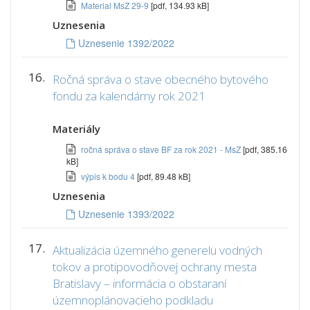
Material MsZ 29-9
[pdf, 134.93 kB]
Uznesenia
Uznesenie 1392/2022
16.
Ročná správa o stave obecného bytového
fondu za kalendárny rok 2021
Materiály
ročná správa o stave BF za rok 2021 - MsZ
[pdf, 385.16
kB]
výpis k bodu 4
[pdf, 89.48 kB]
Uznesenia
Uznesenie 1393/2022
17.
Aktualizácia územného generelu vodných
tokov a protipovodňovej ochrany mesta
Bratislavy – informácia o obstaraní
územnoplánovacieho podkladu