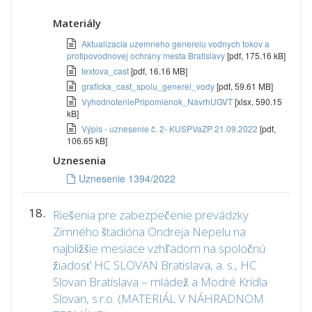
Materiály
Aktualizacia uzemneho generelu vodnych tokov a
protipovodnovej ochrany mesta Bratislavy
[pdf, 175.16 kB]
textova_cast
[pdf, 16.16 MB]
graficka_cast_spolu_generel_vody
[pdf, 59.61 MB]
VyhodnoteniePripomienok_NavrhUGVT
[xlsx, 590.15
kB]
Výpis - uznesenie č. 2- KUSPVaZP 21.09.2022
[pdf,
106.65 kB]
Uznesenia
Uznesenie 1394/2022
18.
Riešenia pre zabezpečenie prevádzky
Zimného štadióna Ondreja Nepelu na
najbližšie mesiace vzhľadom na spoločnú
žiadosť HC SLOVAN Bratislava, a. s., HC
Slovan Bratislava – mládež a Modré Krídla
Slovan, s.r.o. (MATERIÁL V NÁHRADNOM