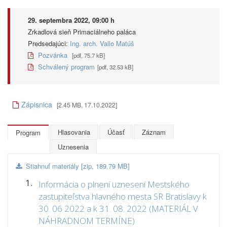
29. septembra 2022, 09:00 h
Zrkadlová sieň Primaciálneho paláca
Predsedajúci:
Ing. arch. Vallo Matúš
Pozvánka
[pdf, 75.7 kB]
Schválený program
[pdf, 32.53 kB]
Zápisnica
[2.45 MB, 17.10.2022]
Hlasovania
Účasť
Záznam
Program
Uznesenia
Stiahnuť materiály [zip, 189.79 MB]
1.
Informácia o plnení uznesení Mestského
zastupiteľstva hlavného mesta SR Bratislavy k
30. 06 2022 a k 31. 08. 2022 (MATERIÁL V
NÁHRADNOM TERMÍNE)