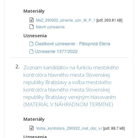
Materiály
MsZ_290922_plnenie_uzn_M_P_1
[pdf, 263.81 kB]
Návrh uznesenia
Uznesenia
Čiastkové uznesenie - Pätoprstá Elena
Uznesenie 1377/2022
2.
Zoznam kandidátov na funkciu mestského
kontrolóra hlavného mesta Slovenskej
republiky Bratislavy a voľba mestského
kontrolóra hlavného mesta Slovenskej
republiky Bratislavy verejným hlasovaním
(MATERIÁL V NÁHRADNOM TERMÍNE)
Materiály
Volba_kontrolora_290922_mat_obc_v.r
[pdf, 88.7 kB]
Uznesenia