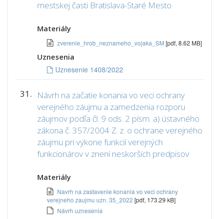
mestskej časti Bratislava-Staré Mesto
Materiály
zverenie_hrob_neznameho_vojaka_SM
[pdf, 8.62 MB]
Uznesenia
Uznesenie 1408/2022
31.
Návrh na začatie konania vo veci ochrany
verejného záujmu a zamedzenia rozporu
záujmov podľa čl. 9 ods. 2 písm. a) ústavného
zákona č. 357/2004 Z. z. o ochrane verejného
záujmu pri výkone funkcií verejných
funkcionárov v znení neskorších predpisov
Materiály
Navrh na zastavenie konania vo veci ochrany
verejneho zaujmu uzn. 35_2022
[pdf, 173.29 kB]
Návrh uznesenia