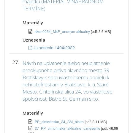
majetku (MATERIÁL V NÁHRADNOM
TERMÍNE)
Materiály
sken0054_MsP_anonym-aktualny
[pdf, 3.6 MB]
Uznesenia
Uznesenie 1404/2022
27.
Návrh na uplatnenie alebo neuplatnenie
predkupného práva hlavného mesta SR
Bratislavy k spoluvlastníckemu podielu k
nehnuteľnostiam v Bratislave, k. ú. Staré
Mesto, Cintorínska ulica 24, vo vlastníctve
spoločnosti Bistro St. Germain s.r.o.
Materiály
PP_cintorinska_24_SM_bistro
[pdf, 2.11 MB]
27_PP_cintorinska_aktualne_uznesenie
[pdf, 46.09