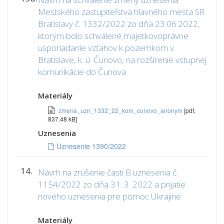
Mestského zastupiteľstva hlavného mesta SR
Bratislavy č. 1332/2022 zo dňa 23.06.2022,
ktorým bolo schválené majetkovoprávne
usporiadanie vzťahov k pozemkom v
Bratislave, k. ú. Čunovo, na rozšírenie vstupnej
komunikácie do Čunova
Materiály
zmena_uzn_1332_22_kom_cunovo_anonym
[pdf,
837.48 kB]
Uznesenia
Uznesenie 1390/2022
14.
Návrh na zrušenie časti B uznesenia č.
1154/2022 zo dňa 31. 3. 2022 a prijatie
nového uznesenia pre pomoc Ukrajine
Materiály