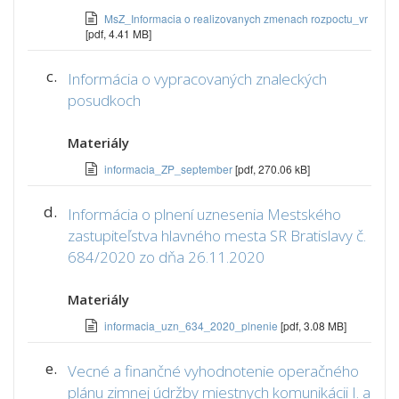
MsZ_Informacia o realizovanych zmenach rozpoctu_vr
[pdf, 4.41 MB]
c.
Informácia o vypracovaných znaleckých
posudkoch
Materiály
informacia_ZP_september
[pdf, 270.06 kB]
d.
Informácia o plnení uznesenia Mestského
zastupiteľstva hlavného mesta SR Bratislavy č.
684/2020 zo dňa 26.11.2020
Materiály
informacia_uzn_634_2020_plnenie
[pdf, 3.08 MB]
e.
Vecné a finančné vyhodnotenie operačného
plánu zimnej údržby miestnych komunikácii I. a