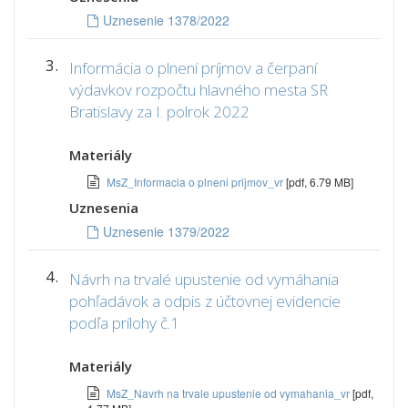
Uznesenie 1378/2022
3.
Informácia o plnení príjmov a čerpaní
výdavkov rozpočtu hlavného mesta SR
Bratislavy za I. polrok 2022
Materiály
MsZ_Informacia o plneni prijmov_vr
[pdf, 6.79 MB]
Uznesenia
Uznesenie 1379/2022
4.
Návrh na trvalé upustenie od vymáhania
pohľadávok a odpis z účtovnej evidencie
podľa prílohy č.1
Materiály
MsZ_Navrh na trvale upustenie od vymahania_vr
[pdf,