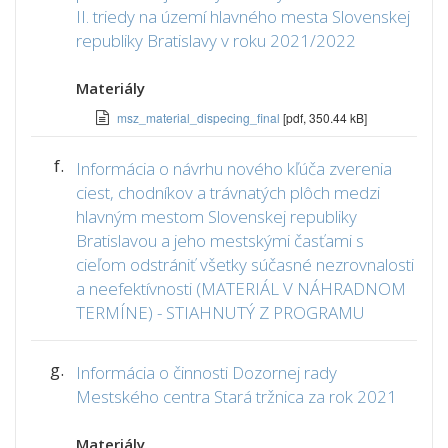
II. triedy na území hlavného mesta Slovenskej
republiky Bratislavy v roku 2021/2022
Materiály
msz_material_dispecing_final
[pdf, 350.44 kB]
f.
Informácia o návrhu nového kľúča zverenia
ciest, chodníkov a trávnatých plôch medzi
hlavným mestom Slovenskej republiky
Bratislavou a jeho mestskými časťami s
cieľom odstrániť všetky súčasné nezrovnalosti
a neefektívnosti (MATERIÁL V NÁHRADNOM
TERMÍNE) - STIAHNUTÝ Z PROGRAMU
g.
Informácia o činnosti Dozornej rady
Mestského centra Stará tržnica za rok 2021
Materiály