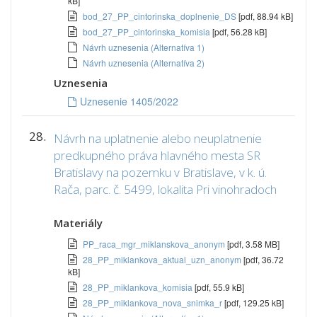
kB]
bod_27_PP_cintorinska_doplnenie_DS
[pdf, 88.94 kB]
bod_27_PP_cintorinska_komisia
[pdf, 56.28 kB]
Návrh uznesenia (Alternatíva 1)
Návrh uznesenia (Alternatíva 2)
Uznesenia
Uznesenie 1405/2022
28.
Návrh na uplatnenie alebo neuplatnenie
predkupného práva hlavného mesta SR
Bratislavy na pozemku v Bratislave, v k. ú.
Rača, parc. č. 5499, lokalita Pri vinohradoch
Materiály
PP_raca_mgr_miklanskova_anonym
[pdf, 3.58 MB]
28_PP_miklankova_aktual_uzn_anonym
[pdf, 36.72
kB]
28_PP_miklankova_komisia
[pdf, 55.9 kB]
28_PP_miklankova_nova_snimka_r
[pdf, 129.25 kB]