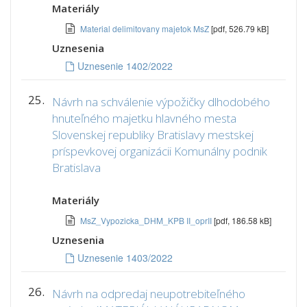
Materiály
Material delimitovany majetok MsZ
[pdf, 526.79 kB]
Uznesenia
Uznesenie 1402/2022
25.
Návrh na schválenie výpožičky dlhodobého
hnuteľného majetku hlavného mesta
Slovenskej republiky Bratislavy mestskej
príspevkovej organizácii Komunálny podnik
Bratislava
Materiály
MsZ_Vypozicka_DHM_KPB II_oprII
[pdf, 186.58 kB]
Uznesenia
Uznesenie 1403/2022
26.
Návrh na odpredaj neupotrebiteľného