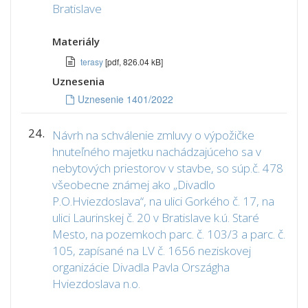
Bratislave
Materiály
terasy
[pdf, 826.04 kB]
Uznesenia
Uznesenie 1401/2022
24.
Návrh na schválenie zmluvy o výpožičke
hnuteľného majetku nachádzajúceho sa v
nebytových priestorov v stavbe, so súp.č. 478
všeobecne známej ako „Divadlo
P.O.Hviezdoslava“, na ulici Gorkého č. 17, na
ulici Laurinskej č. 20 v Bratislave k.ú. Staré
Mesto, na pozemkoch parc. č. 103/3 a parc. č.
105, zapísané na LV č. 1656 neziskovej
organizácie Divadla Pavla Országha
Hviezdoslava n.o.