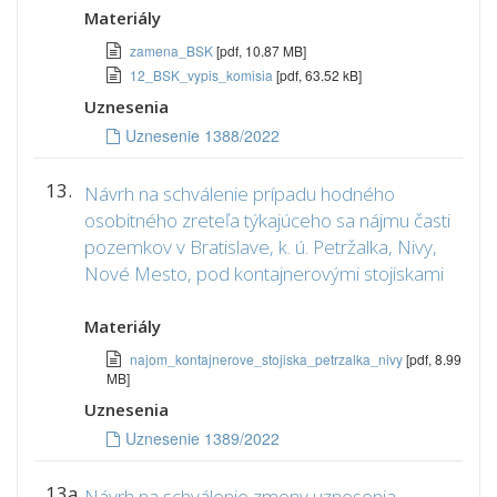
Materiály
zamena_BSK
[pdf, 10.87 MB]
12_BSK_vypis_komisia
[pdf, 63.52 kB]
Uznesenia
Uznesenie 1388/2022
13.
Návrh na schválenie prípadu hodného
osobitného zreteľa týkajúceho sa nájmu časti
pozemkov v Bratislave, k. ú. Petržalka, Nivy,
Nové Mesto, pod kontajnerovými stojiskami
Materiály
najom_kontajnerove_stojiska_petrzalka_nivy
[pdf, 8.99
MB]
Uznesenia
Uznesenie 1389/2022
13a.
Návrh na schválenie zmeny uznesenia