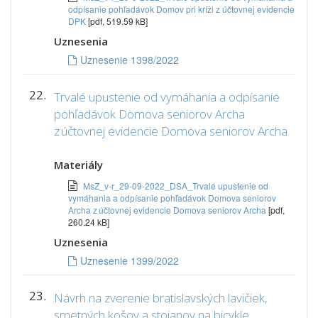
odpísanie pohľadávok Domov pri kríži z účtovnej evidencie
DPK
[pdf, 519.59 kB]
Uznesenia
Uznesenie 1398/2022
22.
Trvalé upustenie od vymáhania a odpísanie
pohľadávok Domova seniorov Archa
z účtovnej evidencie Domova seniorov Archa
Materiály
MsZ_v-r_29-09-2022_DSA_Trvalé upustenie od
vymáhania a odpísanie pohľadávok Domova seniorov
Archa z účtovnej evidencie Domova seniorov Archa
[pdf,
260.24 kB]
Uznesenia
Uznesenie 1399/2022
23.
Návrh na zverenie bratislavských lavičiek,
smetných košov a stojanov na bicykle