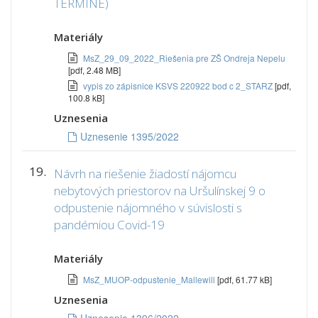
TERMÍNE)
Materiály
MsZ_29_09_2022_Riešenia pre ZŠ Ondreja Nepelu
[pdf, 2.48 MB]
vypis zo zápisnice KSVS 220922 bod c 2_STARZ
[pdf,
100.8 kB]
Uznesenia
Uznesenie 1395/2022
19.
Návrh na riešenie žiadostí nájomcu
nebytových priestorov na Uršulínskej 9 o
odpustenie nájomného v súvislosti s
pandémiou Covid-19
Materiály
MsZ_MUOP-odpustenie_Mallewill
[pdf, 61.77 kB]
Uznesenia