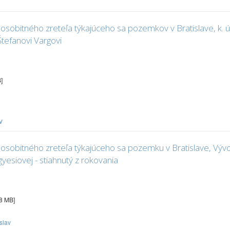
obitného zreteľa týkajúceho sa pozemkov v Bratislave, k. ú. 
Štefanovi Vargovi
]
v
obitného zreteľa týkajúceho sa pozemku v Bratislave, Vývojov
esiovej - stiahnutý z rokovania
68 MB]
slav