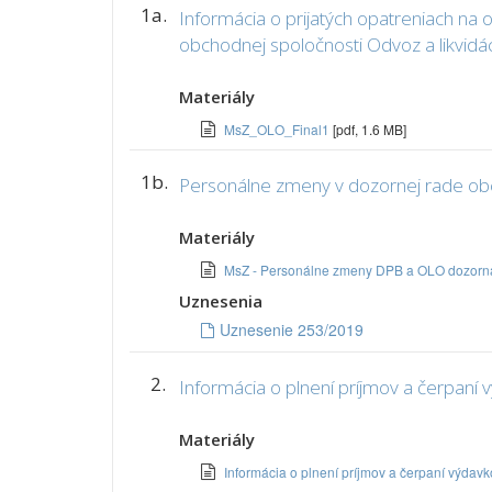
1a.
Informácia o prijatých opatreniach na
obchodnej spoločnosti Odvoz a likvidác
Materiály
MsZ_OLO_Final1
[pdf, 1.6 MB]
1b.
Personálne zmeny v dozornej rade obch
Materiály
MsZ - Personálne zmeny DPB a OLO dozorn
Uznesenia
Uznesenie 253/2019
2.
Informácia o plnení príjmov a čerpaní 
Materiály
Informácia o plnení príjmov a čerpaní výda