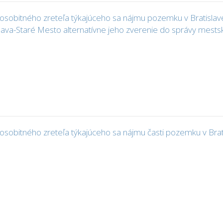
sobitného zreteľa týkajúceho sa nájmu pozemku v Bratislave, 
islava-Staré Mesto alternatívne jeho zverenie do správy mestsk
obitného zreteľa týkajúceho sa nájmu časti pozemku v Bratisl