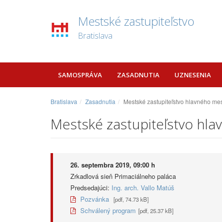
Mestské zastupiteľstvo
Bratislava
SAMOSPRÁVA
ZASADNUTIA
UZNESENIA
Bratislava
Zasadnutia
Mestské zastupiteľstvo hlavného mes
Mestské zastupiteľstvo hla
26. septembra 2019, 09:00 h
Zrkadlová sieň Primaciálneho paláca
Predsedajúci:
Ing. arch. Vallo Matúš
Pozvánka
[pdf, 74.73 kB]
Schválený program
[pdf, 25.37 kB]