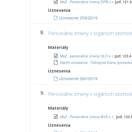
MsZ - Personálne zmeny DPB v. r.
[pdf, 121.9
Uznesenia
Uznesenie 259/2019
8.
Personálne zmeny v orgánoch obchod
Materiály
MsZ - personálne zmeny OLO v. r.
[pdf, 123.4
Návrh uznesenia - Čahojová Dana (procedur
Uznesenia
Uznesenie 260/2019
9.
Personálne zmeny v orgánoch obchod
Materiály
MsZ - Personálne zmeny BVS v. r_
[pdf, 120.
Uznesenia