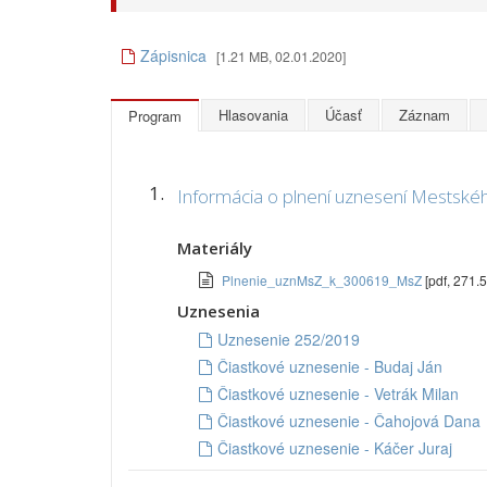
Zápisnica
[1.21 MB, 02.01.2020]
Hlasovania
Účasť
Záznam
Program
1.
Informácia o plnení uznesení Mestskéh
Materiály
Plnenie_uznMsZ_k_300619_MsZ
[pdf, 271.
Uznesenia
Uznesenie 252/2019
Čiastkové uznesenie - Budaj Ján
Čiastkové uznesenie - Vetrák Milan
Čiastkové uznesenie - Čahojová Dana
Čiastkové uznesenie - Káčer Juraj