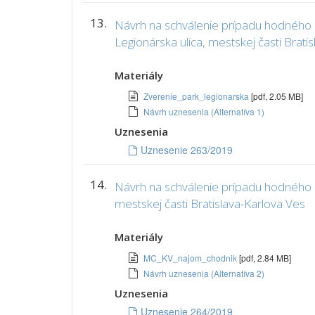
13.
Návrh na schválenie prípadu hodného o
Legionárska ulica, mestskej časti Brat
Materiály
Zverenie_park_legionarska
[pdf, 2.05 MB]
Návrh uznesenia (Alternatíva 1)
Uznesenia
Uznesenie 263/2019
14.
Návrh na schválenie prípadu hodného os
mestskej časti Bratislava-Karlova Ves
Materiály
MC_KV_najom_chodnik
[pdf, 2.84 MB]
Návrh uznesenia (Alternatíva 2)
Uznesenia
Uznesenie 264/2019