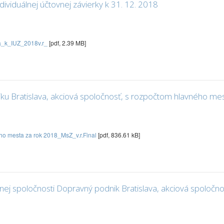
dividuálnej účtovnej závierky k 31. 12. 2018
ra_k_IUZ_2018v.r_
[pdf, 2.39 MB]
u Bratislava, akciová spoločnosť, s rozpočtom hlavného me
ho mesta za rok 2018_MsZ_v.r.Final
[pdf, 836.61 kB]
nej spoločnosti Dopravný podnik Bratislava, akciová spo