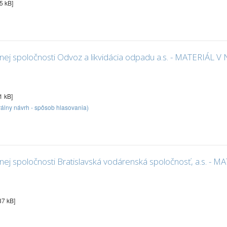
5 kB]
nej spoločnosti Odvoz a likvidácia odpadu a.s. - MATERI
1 kB]
álny návrh - spôsob hlasovania)
nej spoločnosti Bratislavská vodárenská spoločnosť, a.s
87 kB]