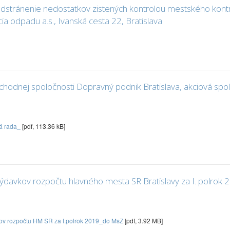
 odstránenie nedostatkov zistených kontrolou mestského kontr
ia odpadu a.s., Ivanská cesta 22, Bratislava
odnej spoločnosti Dopravný podnik Bratislava, akciová spolo
á rada_
[pdf, 113.36 kB]
výdavkov rozpočtu hlavného mesta SR Bratislavy za I. polrok 
vkov rozpočtu HM SR za I.polrok 2019_do MsZ
[pdf, 3.92 MB]