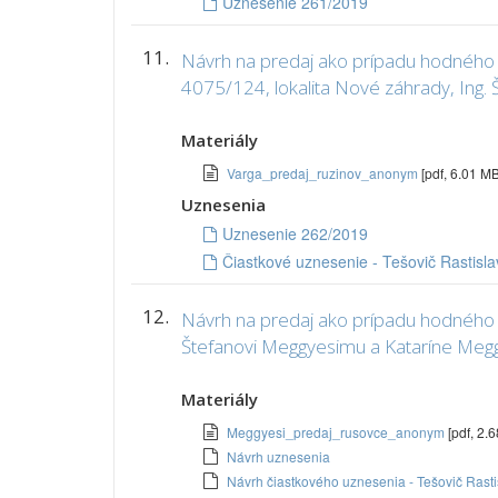
Uznesenie 261/2019
11.
Návrh na predaj ako prípadu hodného os
4075/124, lokalita Nové záhrady, Ing. 
Materiály
Varga_predaj_ruzinov_anonym
[pdf, 6.01 MB
Uznesenia
Uznesenie 262/2019
Čiastkové uznesenie - Tešovič Rastisla
12.
Návrh na predaj ako prípadu hodného os
Štefanovi Meggyesimu a Kataríne Meggy
Materiály
Meggyesi_predaj_rusovce_anonym
[pdf, 2.
Návrh uznesenia
Návrh čiastkového uznesenia - Tešovič Rasti