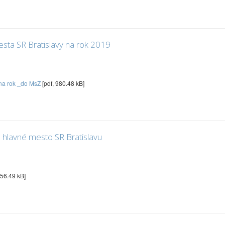
ta SR Bratislavy na rok 2019
 na rok _do MsZ
[pdf, 980.48 kB]
 hlavné mesto SR Bratislavu
656.49 kB]