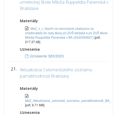
umeleckej škole Miloša Ruppeldta Panenská v
Bratislave
Materiály
MsZ_v_r_Navrh na menovanie zástupcov za
zriaďovateľa do rady školy pri ZUŠ Istrijská a pri ZUŠ škole
Miloša Ruppeltda Panenska v BA (0343393627)
[pdf,
217.37 kB]
Uznesenia
Uznesenie 383/2023
21.
Aktualizácia Celomestského zoznamu
pamätihodností Bratislavy
Materiály
MsZ_Aktualizacia_celomest_zoznamu_pamatihodnosti_BA_
[pdf, 9.71 MB]
Uznesenia