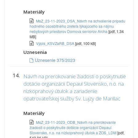
Materiály
MsZ_23-11-2023_DSA_Návrh na schválenie prípadu
hodného ososbitného zreteľa týkajúceho sa nájmu
nebytových priestorov Domova seniorov Archa
[pdf, 1.34
MB]
Výpis_KSVZaRB_DSA
[pdf, 100 kB]
Uznesenia
Uznesenie 375/2023
14.
Návrh na prerokovanie žiadosti o poskytnutie
dotácie organizácii Depaul Slovensko, n.o. na
nizkoprahový útulok a zariadenie
opatrovateľskej siužby Sv. Lujzy de Marillac
Materiály
MsZ_23-11-2023_ODB_Návrh na prerokovanie
žiadosti o poskytnutie dotácie organizácií Depaul
Slovensko, n.o. na nízkoprahový útulok a ZOS_LDM
[pdf,
543.06 kB]