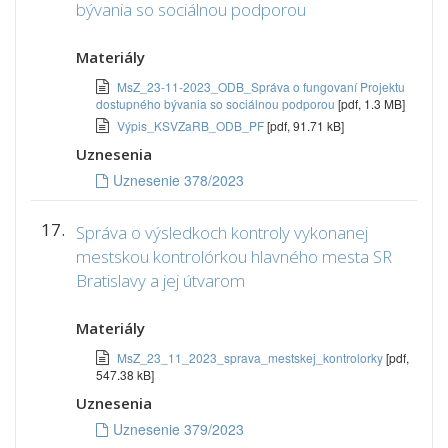
bývania so sociálnou podporou
Materiály
MsZ_23-11-2023_ODB_Správa o fungovaní Projektu
dostupného bývania so sociálnou podporou
[pdf, 1.3 MB]
Výpis_KSVZaRB_ODB_PF
[pdf, 91.71 kB]
Uznesenia
Uznesenie 378/2023
17.
Správa o výsledkoch kontroly vykonanej
mestskou kontrolórkou hlavného mesta SR
Bratislavy a jej útvarom
Materiály
MsZ_23_11_2023_sprava_mestskej_kontrolorky
[pdf,
547.38 kB]
Uznesenia
Uznesenie 379/2023