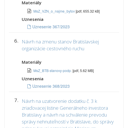
Materiály
MsZ_VZN_o_najme_bytov
[pdf, 655.32 kB]
Uznesenia
Uznesenie 367/2023
6.
Návrh na zmenu stanov Bratislavskej
organizácie cestovného ruchu
Materiály
MsZ_BTB-stanovy-podp.
[pdf, 5.62 MB]
Uznesenia
Uznesenie 368/2023
7.
Návrh na uzatvorenie dodatku č. 3 k
zriaďovacej listine Generálneho investora
Bratislavy a návrh na schválenie prevodu
správy nehnuteľností v Bratislave, do správy