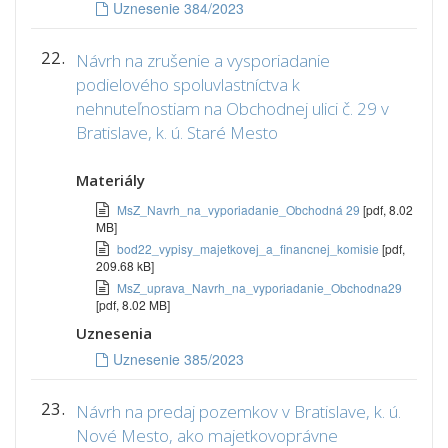
Uznesenie 384/2023
22.
Návrh na zrušenie a vysporiadanie
podielového spoluvlastníctva k
nehnuteľnostiam na Obchodnej ulici č. 29 v
Bratislave, k. ú. Staré Mesto
Materiály
MsZ_Navrh_na_vyporiadanie_Obchodná 29
[pdf, 8.02
MB]
bod22_vypisy_majetkovej_a_financnej_komisie
[pdf,
209.68 kB]
MsZ_uprava_Navrh_na_vyporiadanie_Obchodna29
[pdf, 8.02 MB]
Uznesenia
Uznesenie 385/2023
23.
Návrh na predaj pozemkov v Bratislave, k. ú.
Nové Mesto, ako majetkovoprávne