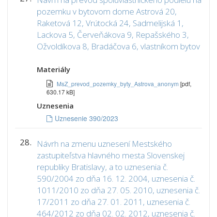
pozemku v bytovom dome Astrová 20,
Raketová 12, Vrútocká 24, Sadmelijská 1,
Lackova 5, Červeňákova 9, Repašského 3,
Ožvoldíkova 8, Bradáčova 6, vlastníkom bytov
Materiály
MsZ_prevod_pozemky_byty_Astrova_anonym
[pdf,
630.17 kB]
Uznesenia
Uznesenie 390/2023
28.
Návrh na zmenu uznesení Mestského
zastupiteľstva hlavného mesta Slovenskej
republiky Bratislavy, a to uznesenia č.
590/2004 zo dňa 16. 12. 2004, uznesenia č.
1011/2010 zo dňa 27. 05. 2010, uznesenia č.
17/2011 zo dňa 27. 01. 2011, uznesenia č.
464/2012 zo dňa 02. 02. 2012, uznesenia č.