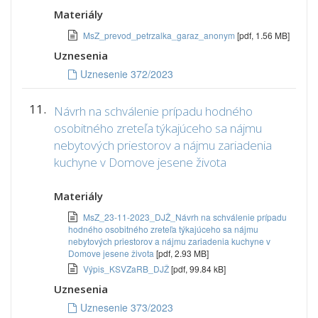
Materiály
MsZ_prevod_petrzalka_garaz_anonym
[pdf, 1.56 MB]
Uznesenia
Uznesenie 372/2023
11.
Návrh na schválenie prípadu hodného
osobitného zreteľa týkajúceho sa nájmu
nebytových priestorov a nájmu zariadenia
kuchyne v Domove jesene života
Materiály
MsZ_23-11-2023_DJŽ_Návrh na schválenie prípadu
hodného osobitného zreteľa týkajúceho sa nájmu
nebytových priestorov a nájmu zariadenia kuchyne v
Domove jesene života
[pdf, 2.93 MB]
Výpis_KSVZaRB_DJŽ
[pdf, 99.84 kB]
Uznesenia
Uznesenie 373/2023