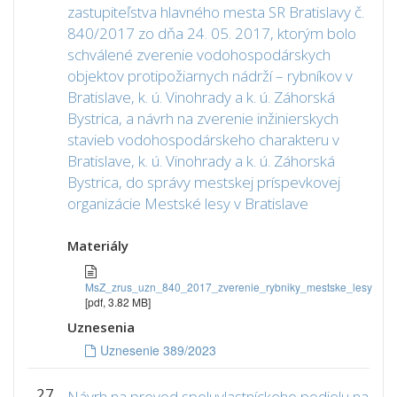
zastupiteľstva hlavného mesta SR Bratislavy č.
840/2017 zo dňa 24. 05. 2017, ktorým bolo
schválené zverenie vodohospodárskych
objektov protipožiarnych nádrží – rybníkov v
Bratislave, k. ú. Vinohrady a k. ú. Záhorská
Bystrica, a návrh na zverenie inžinierskych
stavieb vodohospodárskeho charakteru v
Bratislave, k. ú. Vinohrady a k. ú. Záhorská
Bystrica, do správy mestskej príspevkovej
organizácie Mestské lesy v Bratislave
Materiály
MsZ_zrus_uzn_840_2017_zverenie_rybniky_mestske_lesy
[pdf, 3.82 MB]
Uznesenia
Uznesenie 389/2023
27.
Návrh na prevod spoluvlastníckeho podielu na