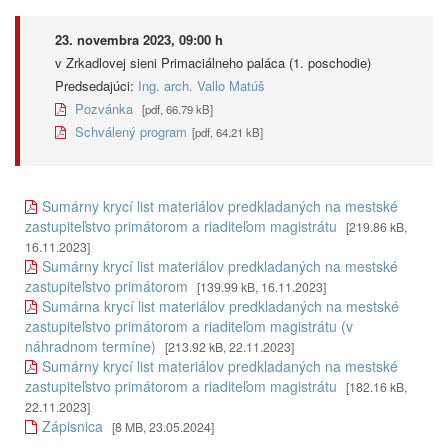
23. novembra 2023, 09:00 h
v Zrkadlovej sieni Primaciálneho paláca (1. poschodie)
Predsedajúci:
Ing. arch. Vallo Matúš
Pozvánka
[pdf, 66.79 kB]
Schválený program
[pdf, 64.21 kB]
Sumárny krycí list materiálov predkladaných na mestské
zastupiteľstvo primátorom a riaditeľom magistrátu
[219.86 kB,
16.11.2023]
Sumárny krycí list materiálov predkladaných na mestské
zastupiteľstvo primátorom
[139.99 kB, 16.11.2023]
Sumárna krycí list materiálov predkladaných na mestské
zastupiteľstvo primátorom a riaditeľom magistrátu (v
náhradnom termíne)
[213.92 kB, 22.11.2023]
Sumárny krycí list materiálov predkladaných na mestské
zastupiteľstvo primátorom a riaditeľom magistrátu
[182.16 kB,
22.11.2023]
Zápisnica
[8 MB, 23.05.2024]