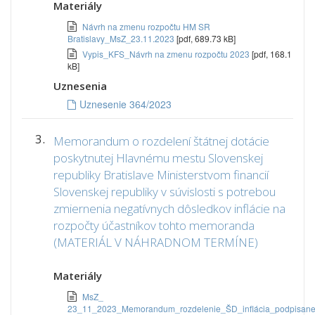
Materiály
Návrh na zmenu rozpočtu HM SR
Bratislavy_MsZ_23.11.2023
[pdf, 689.73 kB]
Vypis_KFS_Návrh na zmenu rozpočtu 2023
[pdf, 168.1
kB]
Uznesenia
Uznesenie 364/2023
3.
Memorandum o rozdelení štátnej dotácie
poskytnutej Hlavnému mestu Slovenskej
republiky Bratislave Ministerstvom financií
Slovenskej republiky v súvislosti s potrebou
zmiernenia negatívnych dôsledkov inflácie na
rozpočty účastníkov tohto memoranda
(MATERIÁL V NÁHRADNOM TERMÍNE)
Materiály
MsZ_
23_11_2023_Memorandum_rozdelenie_ŠD_inflácia_podpisan