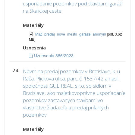
usporiadanie pozemkov pod stavbami garáží
na Skalickej ceste
Materiály
MsZ_predaj_nove_mesto_garaze_anonym
[pdf, 3.62
MB]
Uznesenia
Uznesenie 386/2023
24.
Návrh na predaj pozemkov v Bratislave, k. ú.
Rača, Plickova ulica, parc. č. 1537/42 a nasl.,
spoločnosti GULIREAL, s.r.o. so sídlom v
Bratislave, ako majetkovoprávne usporiadanie
pozemkov zastavaných stavbami vo
vlastníctve žiadateľa a predaj priľahlých
pozemkov
Materiály