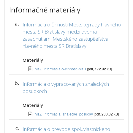
Informačné materiály
a.
Informácia o činnosti Mestskej rady hlavného
mesta SR Bratislavy medzi dvoma
zasadnutiami Mestského zastupiteľstva
hlavného mesta SR Bratislavy
Materiály
MsZ_Informacia-o-cinnosti-MsR
[pdf, 172.92 kB]
b.
Informácia o vypracovaných znaleckých
posudkoch
Materiály
MsZ_informacia_znalecke_posudky
[pdf, 230.82 kB]
c.
Informácia o prevode spoluvlastníckeho