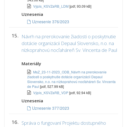
Výpis_KSVZaRB_LDM
[pdf, 93.09 kB]
Uznesenia
Uznesenie 376/2023
15.
Návrh na prerokovanie žiadosti o poskytnutie
dotácie organizácii Depaul Slovensko, n.o. na
nízkoprahovú nocľaháreň Sv. Vincenta de Paul
Materiály
MsZ_23-11-2023_ODB_Návrh na prerokovanie
žiadosti o poskytnutie dotácie organizácii Depaul
Slovensko, n.o. na nízkoprahovú nocľaháreň Sv. Vincenta
de Paul
[pdf, 527.99 kB]
Výpis_KSVZaRB_VDP
[pdf, 92.94 kB]
Uznesenia
Uznesenie 377/2023
16.
Správa o fungovaní Projektu dostupného