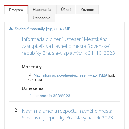
Hlasovania
Účasť
Záznam
Program
Uznesenia
Stiahnuť materiály [zip, 80.46 MB]
1.
Informácia o plnení uznesení Mestského
zastupiteľstva hlavného mesta Slovenskej
republiky Bratislavy splatných k 31. 10. 2023
Materiály
MsZ_Informacia-o-plneni-uzneseni-MsZ-HMBA
[pdf,
184.15 kB]
Uznesenia
Uznesenie 363/2023
2.
Návrh na zmenu rozpočtu hlavného mesta
Slovenskej republiky Bratislavy na rok 2023