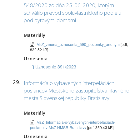
548/2020 zo dňa 25. 06. 2020, ktorým
schválilo prevod spoluvlastníckeho podielu
pod bytovými domami
Materiály
MsZ_zmena_uznesenia_590_pozemky_anonym
[pdf,
832.52 kB]
Uznesenia
Uznesenie 391/2023
29.
Informácia o vybavených interpeláciách
poslancov Mestského zastupiteľstva hlavného
mesta Slovenskej republiky Bratislavy
Materiály
MsZ_Informacia-o-vybavenych-interpelaciach-
poslancov-MsZ-HMSR-Bratislavy
[pdf, 359.43 kB]
Uznesenia