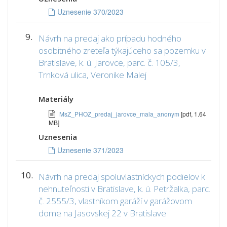
Uznesenie 370/2023
9.
Návrh na predaj ako prípadu hodného
osobitného zreteľa týkajúceho sa pozemku v
Bratislave, k. ú. Jarovce, parc. č. 105/3,
Trnková ulica, Veronike Malej
Materiály
MsZ_PHOZ_predaj_jarovce_mala_anonym
[pdf, 1.64
MB]
Uznesenia
Uznesenie 371/2023
10.
Návrh na predaj spoluvlastníckych podielov k
nehnuteľnosti v Bratislave, k. ú. Petržalka, parc.
č. 2555/3, vlastníkom garáží v garážovom
dome na Jasovskej 22 v Bratislave