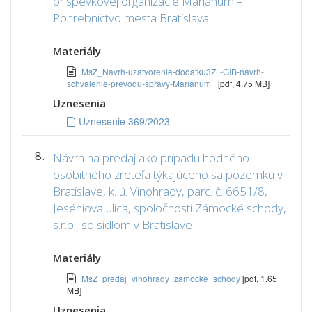
príspevkovej organizácie Marianum –
Pohrebníctvo mesta Bratislava
Materiály
MsZ_Navrh-uzatvorenie-dodatku3ZL-GIB-navrh-
schvalenie-prevodu-spravy-Marianum_
[pdf, 4.75 MB]
Uznesenia
Uznesenie 369/2023
8.
Návrh na predaj ako prípadu hodného
osobitného zreteľa týkajúceho sa pozemku v
Bratislave, k. ú. Vinohrady, parc. č. 6651/8,
Jeséniova ulica, spoločnosti Zámocké schody,
s.r.o., so sídlom v Bratislave
Materiály
MsZ_predaj_vinohrady_zamocke_schody
[pdf, 1.65
MB]
Uznesenia