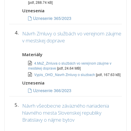
[pdf, 288.74 kB]
Uznesenia
Uznesenie 365/2023
4.
Návrh Zmluvy o službách vo verejnom záujme
v mestskej doprave
Materiály
4.MsZ_Zmluva o službách vo verejnom záujme v
mestskej doprave
[pdf, 24.64 MB]
Vypis_OHD_Navrh Zmluvy o sluzbach
[pdf, 167.63 kB]
Uznesenia
Uznesenie 366/2023
5.
Návrh všeobecne záväzného nariadenia
hlavného mesta Slovenskej republiky
Bratislavy o nájme bytov