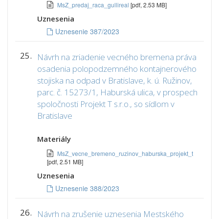
MsZ_predaj_raca_gullireal
[pdf, 2.53 MB]
Uznesenia
Uznesenie 387/2023
25.
Návrh na zriadenie vecného bremena práva
osadenia polopodzemného kontajnerového
stojiska na odpad v Bratislave, k. ú. Ružinov,
parc. č. 15273/1, Haburská ulica, v prospech
spoločnosti Projekt T s.r.o., so sídlom v
Bratislave
Materiály
MsZ_vecne_bremeno_ruzinov_haburska_projekt_t
[pdf, 2.51 MB]
Uznesenia
Uznesenie 388/2023
26.
Návrh na zrušenie uznesenia Mestského