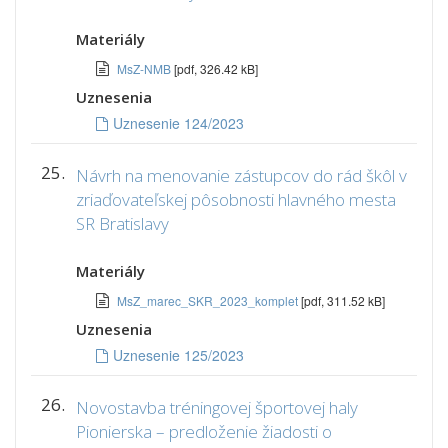
Materiály
MsZ-NMB
[pdf, 326.42 kB]
Uznesenia
Uznesenie 124/2023
25.
Návrh na menovanie zástupcov do rád škôl v
zriaďovateľskej pôsobnosti hlavného mesta
SR Bratislavy
Materiály
MsZ_marec_SKR_2023_komplet
[pdf, 311.52 kB]
Uznesenia
Uznesenie 125/2023
26.
Novostavba tréningovej športovej haly
Pionierska – predloženie žiadosti o