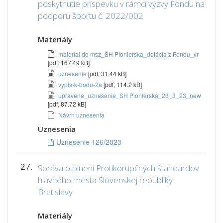
poskytnutie príspevku v rámci výzvy Fondu na
podporu športu č. 2022/002
Materiály
material do msz_ŠH PIonierska_dotácia z Fondu_vr
[pdf, 167.49 kB]
uznesenie
[pdf, 31.44 kB]
vypis-k-bodu-2a
[pdf, 114.2 kB]
upravene_uznesenie_SH Pionierska_23_3_23_new
[pdf, 87.72 kB]
Návrh uznesenia
Uznesenia
Uznesenie 126/2023
27.
Správa o plnení Protikorupčných štandardov
hlavného mesta Slovenskej republiky
Bratislavy
Materiály