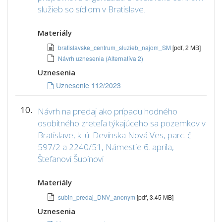
služieb so sídlom v Bratislave.
Materiály
bratislavske_centrum_sluzieb_najom_SM
[pdf, 2 MB]
Návrh uznesenia (Alternatíva 2)
Uznesenia
Uznesenie 112/2023
10.
Návrh na predaj ako prípadu hodného
osobitného zreteľa týkajúceho sa pozemkov v
Bratislave, k. ú. Devínska Nová Ves, parc. č.
597/2 a 2240/51, Námestie 6. apríla,
Štefanovi Šubínovi
Materiály
subin_predaj_DNV_anonym
[pdf, 3.45 MB]
Uznesenia