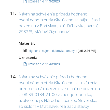
Uznesenie 113/2023
11.
Návrh na schválenie prípadu hodného
osobitného zreteľa týkajúceho sa nájmu časti
pozemku v Bratislave, k. ú. Dúbravka, parc. č.
2932/3, Máriovi Zigmundovi
Materiály
zigmund_najom_dubravka_anonym
[pdf, 2.36 MB]
Uznesenia
Uznesenie 114/2023
12.
Návrh na schválenie prípadu hodného
osobitného zreteľa týkajúceho sa rozšírenia
predmetu nájmu v zmluve o nájme pozemku
č. 08-83-0184-21-00 v znení jej dodatku,
uzatvorenej s Národnou bankou Slovenska,
so sídlom v Bratislave, realizácia stavby