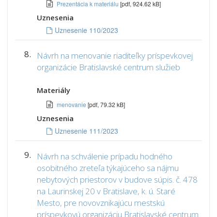
Prezentácia k materiálu
[pdf, 924.62 kB]
Uznesenia
Uznesenie 110/2023
8.
Návrh na menovanie riaditeľky príspevkovej
organizácie Bratislavské centrum služieb
Materiály
menovanie
[pdf, 79.32 kB]
Uznesenia
Uznesenie 111/2023
9.
Návrh na schválenie prípadu hodného
osobitného zreteľa týkajúceho sa nájmu
nebytových priestorov v budove súpis. č. 478
na Laurinskej 20 v Bratislave, k. ú. Staré
Mesto, pre novovznikajúcu mestskú
príspevkovú organizáciu Bratislavské centrum