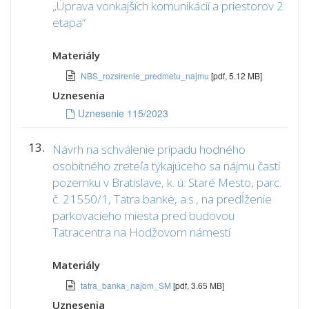
„Úprava vonkajších komunikácií a priestorov 2.
etapa“
Materiály
NBS_rozsirenie_predmetu_najmu
[pdf, 5.12 MB]
Uznesenia
Uznesenie 115/2023
13.
Návrh na schválenie prípadu hodného
osobitného zreteľa týkajúceho sa nájmu časti
pozemku v Bratislave, k. ú. Staré Mesto, parc.
č. 21550/1, Tatra banke, a.s., na predĺženie
parkovacieho miesta pred budovou
Tatracentra na Hodžovom námestí
Materiály
tatra_banka_najom_SM
[pdf, 3.65 MB]
Uznesenia