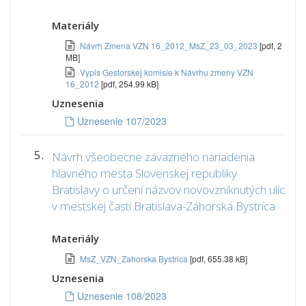
Materiály
Návrh Zmena VZN 16_2012_MsZ_23_03_2023
[pdf, 2
MB]
Vypis Gestorskej komisie k Návrhu zmeny VZN
16_2012
[pdf, 254.99 kB]
Uznesenia
Uznesenie 107/2023
5.
Návrh všeobecne záväzného nariadenia
hlavného mesta Slovenskej republiky
Bratislavy o určení názvov novovzniknutých ulíc
v mestskej časti Bratislava-Záhorská Bystrica
Materiály
MsZ_VZN_Zahorska Bystrica
[pdf, 655.38 kB]
Uznesenia
Uznesenie 108/2023