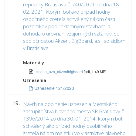
republiky Bratislava č. 740/2021 zo dňa 18.
02. 2021, ktorým bol ako prípad hodný
osobitného zreteľa schválený nájom častí
pozemkov pod reklamnými stavbami a
dohoda o urovnaní vzájomných vzťahov, so
spoločnosťou Akzent BigBoard, a.s., so sídlom
v Bratislave
Materiály
zmena_uzn_akzentbigboard
[pdf, 1.49 MB]
Uznesenia
Uznesenie 121/2023
19.
Návrh na doplnenie uznesenia Mestského
zastupiteľstva hlavného mesta SR Bratislavy č.
1396/2014 zo dňa 30. 01. 2014, ktorým bol
schválený ako prípad hodný osobitného
zreteľa nájom majetku vo vlastníctve hlavného