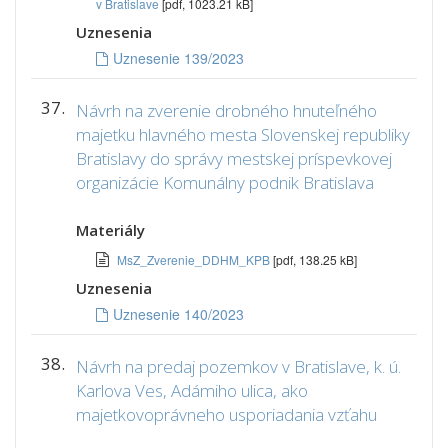
v Bratislave
[pdf, 1023.21 kB]
Uznesenia
Uznesenie 139/2023
37.
Návrh na zverenie drobného hnuteľného
majetku hlavného mesta Slovenskej republiky
Bratislavy do správy mestskej príspevkovej
organizácie Komunálny podnik Bratislava
Materiály
MsZ_Zverenie_DDHM_KPB
[pdf, 138.25 kB]
Uznesenia
Uznesenie 140/2023
38.
Návrh na predaj pozemkov v Bratislave, k. ú.
Karlova Ves, Adámiho ulica, ako
majetkovoprávneho usporiadania vzťahu