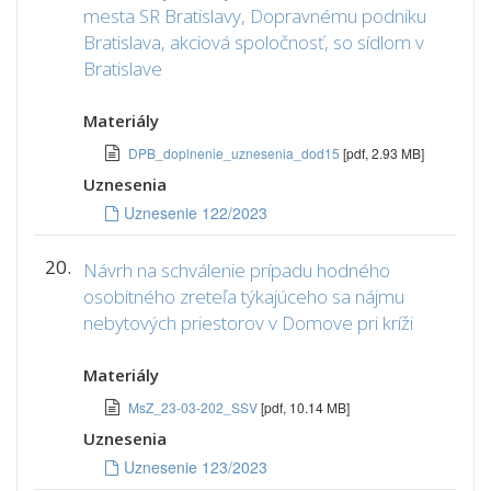
mesta SR Bratislavy, Dopravnému podniku
Bratislava, akciová spoločnosť, so sídlom v
Bratislave
Materiály
DPB_doplnenie_uznesenia_dod15
[pdf, 2.93 MB]
Uznesenia
Uznesenie 122/2023
20.
Návrh na schválenie prípadu hodného
osobitného zreteľa týkajúceho sa nájmu
nebytových priestorov v Domove pri kríži
Materiály
MsZ_23-03-202_SSV
[pdf, 10.14 MB]
Uznesenia
Uznesenie 123/2023