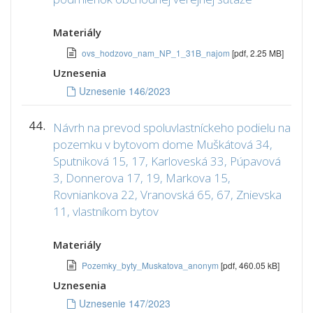
Materiály
ovs_hodzovo_nam_NP_1_31B_najom
[pdf, 2.25 MB]
Uznesenia
Uznesenie 146/2023
44.
Návrh na prevod spoluvlastníckeho podielu na
pozemku v bytovom dome Muškátová 34,
Sputniková 15, 17, Karloveská 33, Púpavová
3, Donnerova 17, 19, Markova 15,
Rovniankova 22, Vranovská 65, 67, Znievska
11, vlastníkom bytov
Materiály
Pozemky_byty_Muskatova_anonym
[pdf, 460.05 kB]
Uznesenia
Uznesenie 147/2023