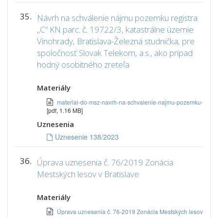
35.
Návrh na schválenie nájmu pozemku registra
„C“ KN parc. č. 19722/3, katastrálne územie
Vinohrady, Bratislava-Železná studnička, pre
spoločnosť Slovak Telekom, a.s., ako prípad
hodný osobitného zreteľa
Materiály
material-do-msz-navrh-na-schvalenie-najmu-pozemku-
[pdf, 1.16 MB]
Uznesenia
Uznesenie 138/2023
36.
Úprava uznesenia č. 76/2019 Zonácia
Mestských lesov v Bratislave
Materiály
Úprava uznesenia č. 76-2019 Zonácia Mestských lesov