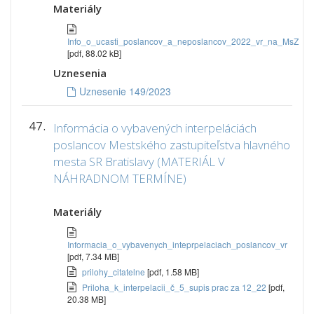
Materiály
Info_o_ucasti_poslancov_a_neposlancov_2022_vr_na_MsZ
[pdf, 88.02 kB]
Uznesenia
Uznesenie 149/2023
47.
Informácia o vybavených interpeláciách
poslancov Mestského zastupiteľstva hlavného
mesta SR Bratislavy (MATERIÁL V
NÁHRADNOM TERMÍNE)
Materiály
Informacia_o_vybavenych_inteprpelaciach_poslancov_vr
[pdf, 7.34 MB]
prilohy_citatelne
[pdf, 1.58 MB]
Priloha_k_interpelacii_č_5_supis prac za 12_22
[pdf,
20.38 MB]