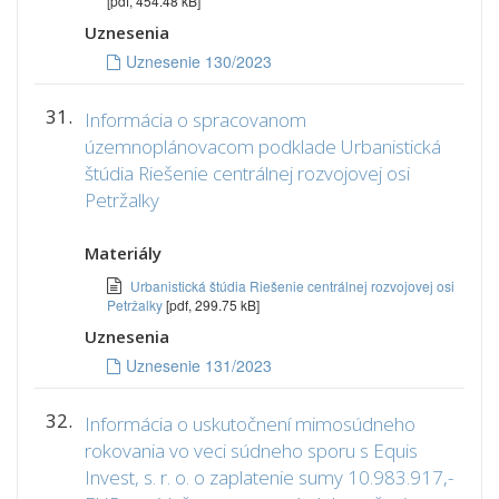
[pdf, 454.48 kB]
Uznesenia
Uznesenie 130/2023
31.
Informácia o spracovanom
územnoplánovacom podklade Urbanistická
štúdia Riešenie centrálnej rozvojovej osi
Petržalky
Materiály
Urbanistická štúdia Riešenie centrálnej rozvojovej osi
Petržalky
[pdf, 299.75 kB]
Uznesenia
Uznesenie 131/2023
32.
Informácia o uskutočnení mimosúdneho
rokovania vo veci súdneho sporu s Equis
Invest, s. r. o. o zaplatenie sumy 10.983.917,-