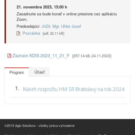
21. novembra 2023, 15:00 h
Zasadnutie sa bude konať v online priestore cez aplikáciu
Zoom.
Predsedajúci:
JUDr. Mgr. Uhler Jozef
Pozvánka
[pdf, 32.11 kB]
Zaznam KDIS 2023_11_21_F
[257.14 kB, 24.11.2023]
Účasť
Program
1.
Návrh rozpočtu HM SR Bratislavy na rok 2024
©2015 Aglo Solutions - všetky práva vyhradené