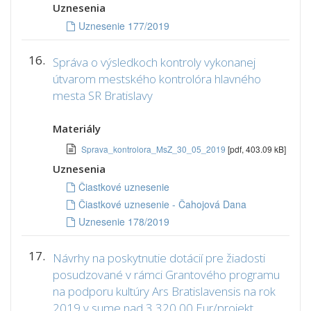
Uznesenia
Uznesenie 177/2019
16.
Správa o výsledkoch kontroly vykonanej
útvarom mestského kontrolóra hlavného
mesta SR Bratislavy
Materiály
Sprava_kontrolora_MsZ_30_05_2019
[pdf, 403.09 kB]
Uznesenia
Čiastkové uznesenie
Čiastkové uznesenie - Čahojová Dana
Uznesenie 178/2019
17.
Návrhy na poskytnutie dotácií pre žiadosti
posudzované v rámci Grantového programu
na podporu kultúry Ars Bratislavensis na rok
2019 v sume nad 3 320,00 Eur/projekt