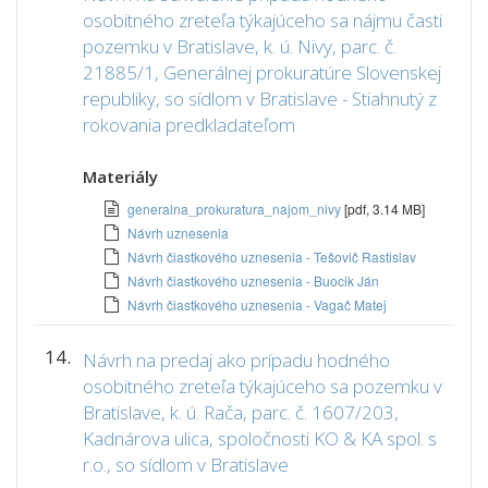
osobitného zreteľa týkajúceho sa nájmu časti
pozemku v Bratislave, k. ú. Nivy, parc. č.
21885/1, Generálnej prokuratúre Slovenskej
republiky, so sídlom v Bratislave - Stiahnutý z
rokovania predkladateľom
Materiály
generalna_prokuratura_najom_nivy
[pdf, 3.14 MB]
Návrh uznesenia
Návrh čiastkového uznesenia - Tešovič Rastislav
Návrh čiastkového uznesenia - Buocik Ján
Návrh čiastkového uznesenia - Vagač Matej
14.
Návrh na predaj ako prípadu hodného
osobitného zreteľa týkajúceho sa pozemku v
Bratislave, k. ú. Rača, parc. č. 1607/203,
Kadnárova ulica, spoločnosti KO & KA spol. s
r.o., so sídlom v Bratislave