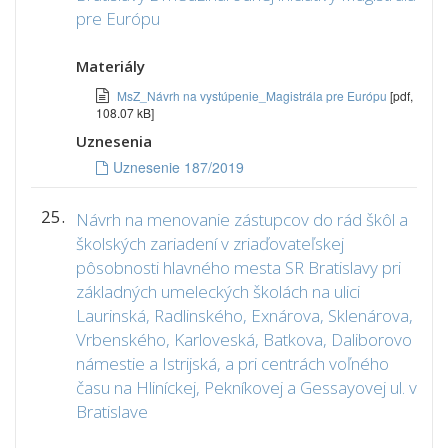
pre Európu
Materiály
MsZ_Návrh na vystúpenie_Magistrála pre Európu
[pdf,
108.07 kB]
Uznesenia
Uznesenie 187/2019
25.
Návrh na menovanie zástupcov do rád škôl a
školských zariadení v zriaďovateľskej
pôsobnosti hlavného mesta SR Bratislavy pri
základných umeleckých školách na ulici
Laurinská, Radlinského, Exnárova, Sklenárova,
Vrbenského, Karloveská, Batkova, Daliborovo
námestie a Istrijská, a pri centrách voľného
času na Hliníckej, Pekníkovej a Gessayovej ul. v
Bratislave