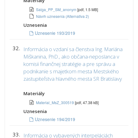
Materiály
Salga_PP_SM_anonym
[pdf, 1.5 MB]
Návrh uznesenia (Alternatíva 2)
Uznesenia
Uznesenie 193/2019
32.
Informácia o vzdaní sa členstva Ing. Mariána
Miškanina, PhD., ako občana-neposlanca v
komisii finančnej stratégie a pre správu a
podnikanie s majetkom mesta Mestského
zastupiteľstva hlavného mesta SR Bratislavy
Materiály
Material_MsZ_300519
[pdf, 47.38 kB]
Uznesenia
Uznesenie 194/2019
33.
Informácia o vybavených interpeláciách