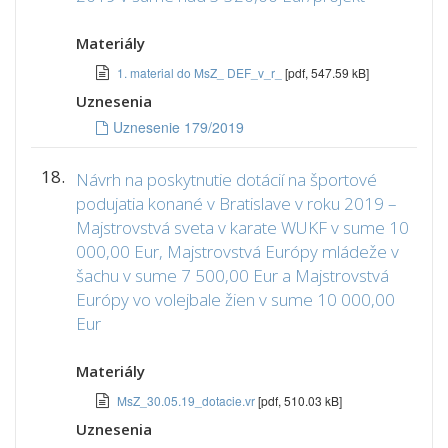
Materiály
1. material do MsZ_ DEF_v_r_
[pdf, 547.59 kB]
Uznesenia
Uznesenie 179/2019
18.
Návrh na poskytnutie dotácií na športové
podujatia konané v Bratislave v roku 2019 –
Majstrovstvá sveta v karate WUKF v sume 10
000,00 Eur, Majstrovstvá Európy mládeže v
šachu v sume 7 500,00 Eur a Majstrovstvá
Európy vo volejbale žien v sume 10 000,00
Eur
Materiály
MsZ_30.05.19_dotacie.vr
[pdf, 510.03 kB]
Uznesenia