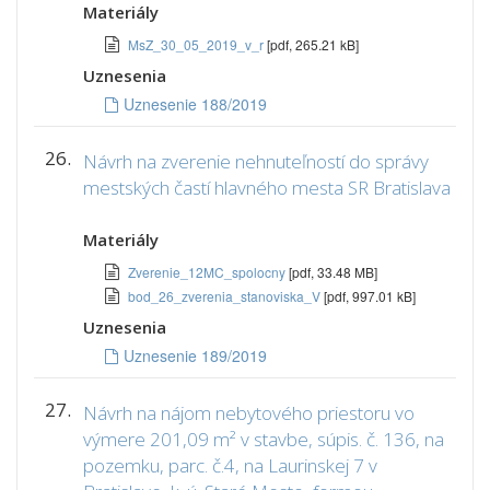
Materiály
MsZ_30_05_2019_v_r
[pdf, 265.21 kB]
Uznesenia
Uznesenie 188/2019
26.
Návrh na zverenie nehnuteľností do správy
mestských častí hlavného mesta SR Bratislava
Materiály
Zverenie_12MC_spolocny
[pdf, 33.48 MB]
bod_26_zverenia_stanoviska_V
[pdf, 997.01 kB]
Uznesenia
Uznesenie 189/2019
27.
Návrh na nájom nebytového priestoru vo
výmere 201,09 m² v stavbe, súpis. č. 136, na
pozemku, parc. č.4, na Laurinskej 7 v