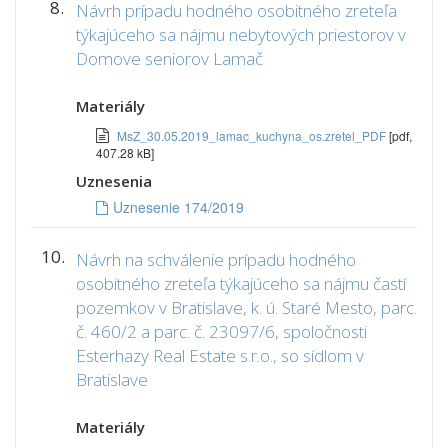
8.
Návrh prípadu hodného osobitného zreteľa
týkajúceho sa nájmu nebytových priestorov v
Domove seniorov Lamač
Materiály
MsZ_30.05.2019_lamac_kuchyna_os.zretel_PDF
[pdf,
407.28 kB]
Uznesenia
Uznesenie 174/2019
10.
Návrh na schválenie prípadu hodného
osobitného zreteľa týkajúceho sa nájmu častí
pozemkov v Bratislave, k. ú. Staré Mesto, parc.
č. 460/2 a parc. č. 23097/6, spoločnosti
Esterhazy Real Estate s.r.o., so sídlom v
Bratislave
Materiály