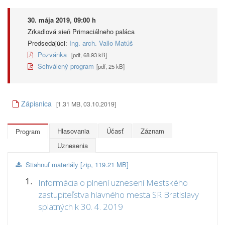
30. mája 2019, 09:00 h
Zrkadlová sieň Primaciálneho paláca
Predsedajúci:
Ing. arch. Vallo Matúš
Pozvánka
[pdf, 68.93 kB]
Schválený program
[pdf, 25 kB]
Zápisnica
[1.31 MB, 03.10.2019]
Hlasovania
Účasť
Záznam
Program
Uznesenia
Stiahnuť materiály [zip, 119.21 MB]
1.
Informácia o plnení uznesení Mestského
zastupiteľstva hlavného mesta SR Bratislavy
splatných k 30. 4. 2019