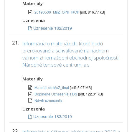
Materiály
20190530_MsZ_OPII_IROP
[pdf, 816.77 kB]
Uznesenia
Uznesenie 182/2019
21.
Informácia o materiáloch, ktoré budú
prerokované a schvaľované na riadnom
valnom zhromaždení obchodnej spoločnosti
Národné tenisové centrum, a.s.
Materiály
Materiál do MsZ_final
[pdf, 5.07 MB]
Doplnené Uznesenie s DS
[pdf, 122.31 kB]
Návrh uznesenia
Uznesenia
Uznesenie 183/2019
22.
Informácia o účtovnej závierke za rok 2018 a