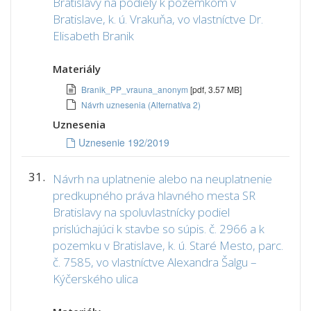
Bratislavy na podiely k pozemkom v
Bratislave, k. ú. Vrakuňa, vo vlastníctve Dr.
Elisabeth Branik
Materiály
Branik_PP_vrauna_anonym
[pdf, 3.57 MB]
Návrh uznesenia (Alternatíva 2)
Uznesenia
Uznesenie 192/2019
31.
Návrh na uplatnenie alebo na neuplatnenie
predkupného práva hlavného mesta SR
Bratislavy na spoluvlastnícky podiel
prislúchajúci k stavbe so súpis. č. 2966 a k
pozemku v Bratislave, k. ú. Staré Mesto, parc.
č. 7585, vo vlastníctve Alexandra Šalgu –
Kýčerského ulica