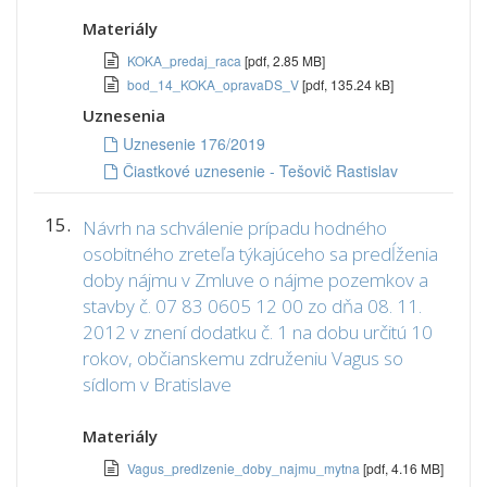
Materiály
KOKA_predaj_raca
[pdf, 2.85 MB]
bod_14_KOKA_opravaDS_V
[pdf, 135.24 kB]
Uznesenia
Uznesenie 176/2019
Čiastkové uznesenie - Tešovič Rastislav
15.
Návrh na schválenie prípadu hodného
osobitného zreteľa týkajúceho sa predĺženia
doby nájmu v Zmluve o nájme pozemkov a
stavby č. 07 83 0605 12 00 zo dňa 08. 11.
2012 v znení dodatku č. 1 na dobu určitú 10
rokov, občianskemu združeniu Vagus so
sídlom v Bratislave
Materiály
Vagus_predlzenie_doby_najmu_mytna
[pdf, 4.16 MB]