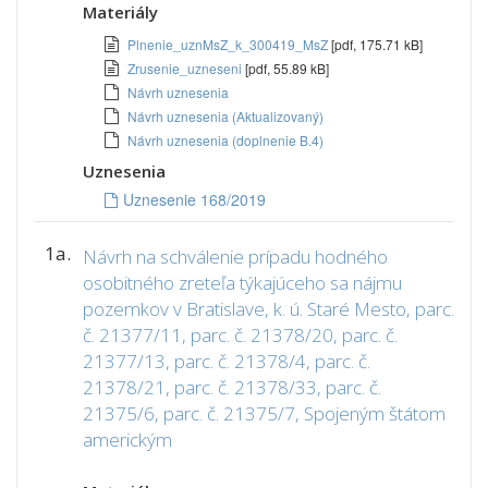
Materiály
Plnenie_uznMsZ_k_300419_MsZ
[pdf, 175.71 kB]
Zrusenie_uzneseni
[pdf, 55.89 kB]
Návrh uznesenia
Návrh uznesenia (Aktualizovaný)
Návrh uznesenia (doplnenie B.4)
Uznesenia
Uznesenie 168/2019
1a.
Návrh na schválenie prípadu hodného
osobitného zreteľa týkajúceho sa nájmu
pozemkov v Bratislave, k. ú. Staré Mesto, parc.
č. 21377/11, parc. č. 21378/20, parc. č.
21377/13, parc. č. 21378/4, parc. č.
21378/21, parc. č. 21378/33, parc. č.
21375/6, parc. č. 21375/7, Spojeným štátom
americkým