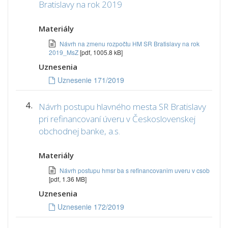
Bratislavy na rok 2019
Materiály
Návrh na zmenu rozpočtu HM SR Bratislavy na rok
2019_MsZ
[pdf, 1005.8 kB]
Uznesenia
Uznesenie 171/2019
4.
Návrh postupu hlavného mesta SR Bratislavy
pri refinancovaní úveru v Československej
obchodnej banke, a.s.
Materiály
Návrh postupu hmsr ba s refinancovanim uveru v csob
[pdf, 1.36 MB]
Uznesenia
Uznesenie 172/2019