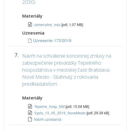
2030)
Materiály
zamer-phsr_msz
[pdf, 1.07 MB]
Uznesenia
Uznesenie 173/2019
7.
Návrh na schválenie koncesnej zmluvy na
zabezpečenie prevádzky Tepelného
hospodárstva v mestskej časti Bratislava-
Nové Mesto - Stiahnutý z rokovania
predkladateľom
Materiály
Tepelne_hosp_NM
[pdf, 15.58 MB]
Vypis_13_05_2019_NoveMesto
[pdf, 29.39 kB]
Návrh uznesenia