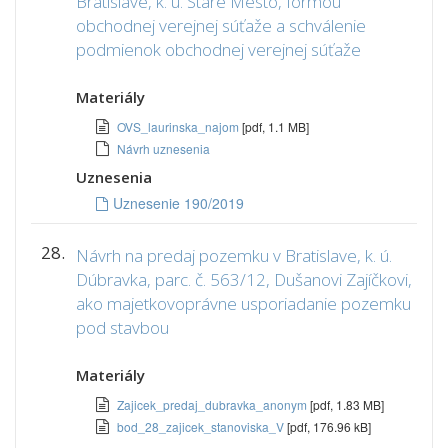
Bratislave, k. ú. Staré Mesto, formou
obchodnej verejnej súťaže a schválenie
podmienok obchodnej verejnej súťaže
Materiály
OVS_laurinska_najom
[pdf, 1.1 MB]
Návrh uznesenia
Uznesenia
Uznesenie 190/2019
28.
Návrh na predaj pozemku v Bratislave, k. ú.
Dúbravka, parc. č. 563/12, Dušanovi Zajíčkovi,
ako majetkovoprávne usporiadanie pozemku
pod stavbou
Materiály
Zajicek_predaj_dubravka_anonym
[pdf, 1.83 MB]
bod_28_zajicek_stanoviska_V
[pdf, 176.96 kB]