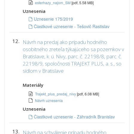
esterhazy_najom_SM
[pdf, 5.58 MB]
Uznesenia
Uznesenie 175/2019
Čiastkové uznesenie - Tešovič Rastislav
12.
Návrh na predaj ako prípadu hodného
osobitného zreteľa týkajúceho sa pozemkov v
Bratislave, k. ú. Nivy, parc. č. 22198/8, parc. č.
22198/9, spoločnosti TRAJEKT PLUS, a. s., so
sídlom v Bratislave
Materiály
Trajekt_plus_predaj_nivy
[pdf, 6.08 MB]
Návrh uznesenia
Uznesenia
Čiastkové uznesenie - Záhradník Branislav
13.
Návrh na schválenie prípadu hodného