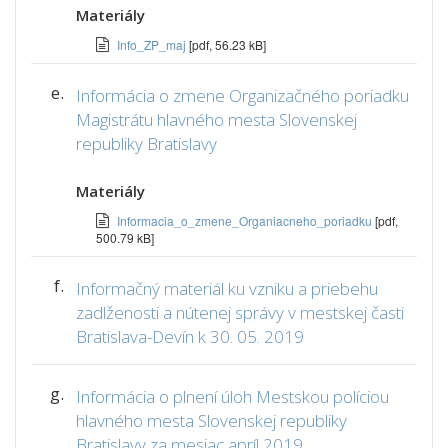
Materiály
Info_ZP_maj
[pdf, 56.23 kB]
e.
Informácia o zmene Organizačného poriadku
Magistrátu hlavného mesta Slovenskej
republiky Bratislavy
Materiály
Informacia_o_zmene_Organiacneho_poriadku
[pdf,
500.79 kB]
f.
Informačný materiál ku vzniku a priebehu
zadlženosti a nútenej správy v mestskej časti
Bratislava-Devín k 30. 05. 2019
g.
Informácia o plnení úloh Mestskou políciou
hlavného mesta Slovenskej republiky
Bratislavy za mesiac apríl 2019