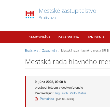
Mestské zastupiteľstvo
Bratislava
SAMOSPRÁVA
ZASADNUTIA
UZNESENIA
Bratislava
Zasadnutia
Mestská rada hlavného mesta SR Bra
Mestská rada hlavného mest
9. júna 2022, 09:00 h
prostredníctvom videokonferencie
Predsedajúci:
Ing. arch. Vallo Matúš
Pozvánka
[pdf, 87.36 kB]