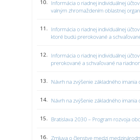
10.
Informácia o riadnej individuálnej úč
valným zhromaždením oblastnej organi
11.
Informácia o riadnej individuálnej účt
ktoré budú prerokované a schvaľované
12.
Informácia o riadnej individuálnej úč
prerokované a schvaľované na riadno
13.
Návrh na zvýšenie základného imania ob
14.
Návrh na zvýšenie základného imania o
15.
Bratislava 2030 – Program rozvoja o
16.
Zmluva o členstve medzi medzinárodn