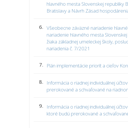
hlavného mesta Slovenskej republiky 
Bratislavy a Návrh Zásad hospodárenia
6.
Všeobecne záväzné nariadenie hlavného
nariadenie hlavného mesta Slovenskej 
žiaka základnej umeleckej školy, poslu
nariadenia č. 7/2021
7.
Plán implementácie priorít a cieľov Ko
8.
Informácia o riadnej individuálnej úč
prerokované a schvaľované na riadnom
9.
Informácia o riadnej individuálnej úč
ktoré budú prerokované a schvaľované