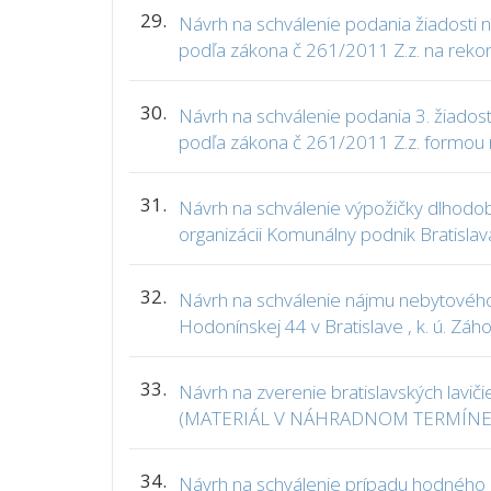
29.
Návrh na schválenie podania žiadosti 
podľa zákona č 261/2011 Z.z. na rekon
30.
Návrh na schválenie podania 3. žiados
podľa zákona č 261/2011 Z.z. formou 
31.
Návrh na schválenie výpožičky dlhodo
organizácii Komunálny podnik Bratislav
32.
Návrh na schválenie nájmu nebytového
Hodonínskej 44 v Bratislave , k. ú. Z
33.
Návrh na zverenie bratislavských lavi
(MATERIÁL V NÁHRADNOM TERMÍNE
34.
Návrh na schválenie prípadu hodného 