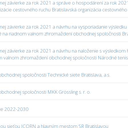
tovnej závierke za rok 2021 a správe o hospodárení za rok 2
zácie cestovného ruchu Bratislavská organizácia cestovného
ovnej závierke za rok 2021 a návrhu na vysporiadanie výsledk
 na riadnom valnom zhromaždení obchodnej spoločnosti Brati
tovnej závierke za rok 2021 a návrhu na naloženie s výsledko
m valnom zhromaždení obchodnej spoločnosti Národné teniso
chodnej spoločnosti Technické siete Bratislava, a.s.
bchodnej spoločnosti MKK Grössling s. r. o.
bce 2022-2030
ou sieťou ICORN a hlavným mestom SR Bratislavou