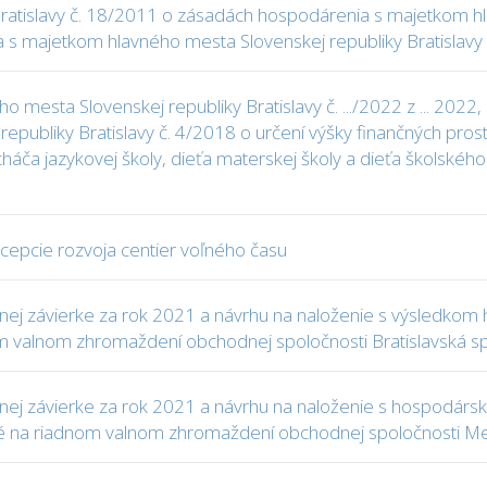
Bratislavy č. 18/2011 o zásadách hospodárenia s majetkom h
 s majetkom hlavného mesta Slovenskej republiky Bratislavy
 mesta Slovenskej republiky Bratislavy č. .../2022 z ... 202
republiky Bratislavy č. 4/2018 o určení výšky finančných pr
cháča jazykovej školy, dieťa materskej školy a dieťa školské
ncepcie rozvoja centier voľného času
tovnej závierke za rok 2021 a návrhu na naloženie s výsledko
 valnom zhromaždení obchodnej spoločnosti Bratislavská spo
tovnej závierke za rok 2021 a návrhu na naloženie s hospodár
 na riadnom valnom zhromaždení obchodnej spoločnosti Mests