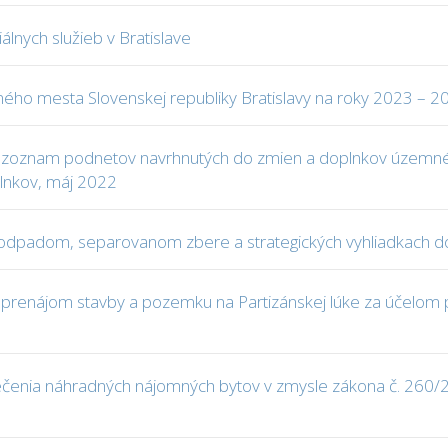
lnych služieb v Bratislave
vného mesta Slovenskej republiky Bratislavy na roky 2023 – 2
 a zoznam podnetov navrhnutých do zmien a doplnkov územné
plnkov, máj 2022
 odpadom, separovanom zbere a strategických vyhliadkach d
prenájom stavby a pozemku na Partizánskej lúke za účelom p
čenia náhradných nájomných bytov v zmysle zákona č. 260/2