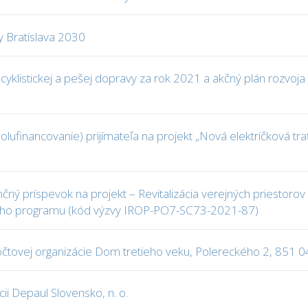
y Bratislava 2030
ja cyklistickej a pešej dopravy za rok 2021 a akčný plán rozvoj
olufinancovanie) prijímateľa na projekt „Nová električková trať
čný príspevok na projekt – Revitalizácia verejných priestorov 
ého programu (kód výzvy IROP-PO7-SC73-2021-87)
čtovej organizácie Dom tretieho veku, Polereckého 2, 851 04
ii Depaul Slovensko, n. o.