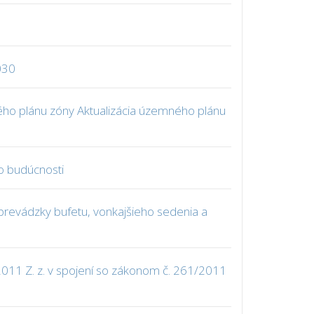
030
ho plánu zóny Aktualizácia územného plánu
o budúcnosti
revádzky bufetu, vonkajšieho sedenia a
011 Z. z. v spojení so zákonom č. 261/2011