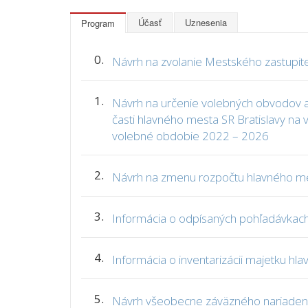
Účasť
Uznesenia
Program
0.
Návrh na zvolanie Mestského zastupite
1.
Návrh na určenie volebných obvodov a 
časti hlavného mesta SR Bratislavy na
volebné obdobie 2022 – 2026
2.
Návrh na zmenu rozpočtu hlavného 
3.
Informácia o odpísaných pohľadávkac
4.
Informácia o inventarizácii majetku hl
5.
Návrh všeobecne záväzného nariadenia