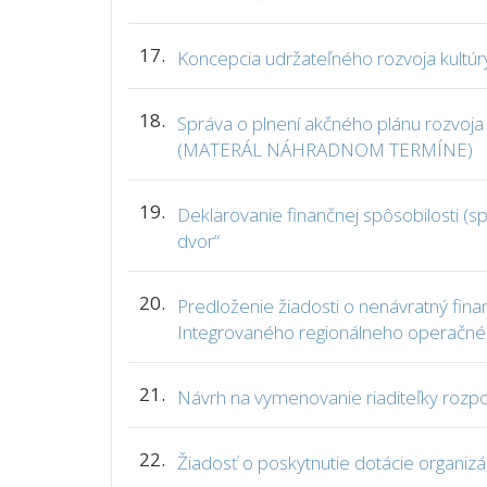
17.
Koncepcia udržateľného rozvoja kultúr
18.
Správa o plnení akčného plánu rozvo
(MATERÁL NÁHRADNOM TERMÍNE)
19.
Deklarovanie finančnej spôsobilosti (sp
dvor“
20.
Predloženie žiadosti o nenávratný finan
Integrovaného regionálneho operačn
21.
Návrh na vymenovanie riaditeľky rozpo
22.
Žiadosť o poskytnutie dotácie organizác