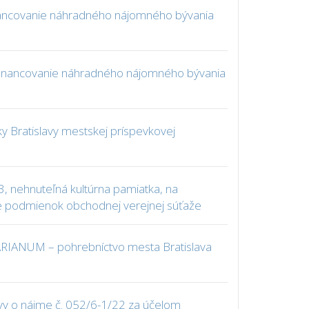
 financovanie náhradného nájomného bývania
na financovanie náhradného nájomného bývania
 Bratislavy mestskej príspevkovej
, nehnuteľná kultúrna pamiatka, na
nie podmienok obchodnej verejnej súťaže
 MARIANUM – pohrebníctvo mesta Bratislava
vy o nájme č. 052/6-1/22 za účelom