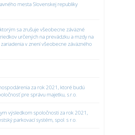
lavného mesta Slovenskej republiky
2, ktorým sa zrušuje všeobecne záväzné
ostriedkov určených na prevádzku a mzdy na
ho zariadenia v znení všeobecne záväzného
m hospodárenia za rok 2021, ktoré budú
ločnosť pre správu majetku, s.r.o.
skym výsledkom spoločnosti za rok 2021,
ký parkovací systém, spol. s r.o.