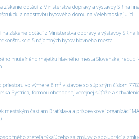
na získanie dotácií z Ministerstva dopravy a výstavby SR na
štrukciu a nadstavbu bytového domu na Velehradskej ulici
tí na získanie dotácií z Ministerstva dopravy a výstavby SR 
rekonštrukcie 5 nájomných bytov hlavného mesta
bého hnuteľného majetku hlavného mesta Slovenskej republiky
a
 priestoru vo výmere 8 m² v stavbe so súpisným číslom 7783
áhorská Bystrica, formou obchodnej verejnej súťaže a schvále
čiek mestským častiam Bratislava a príspevkovej organizácií
)
osobitného zreteľa týkajúceho sa zmluvy o spolupráci a zmlu