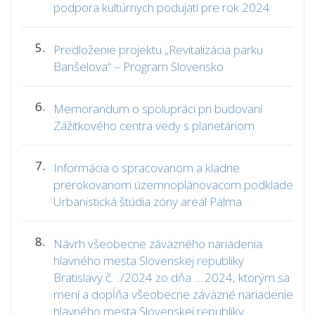
podpora kultúrnych podujatí pre rok 2024
5.
Predloženie projektu „Revitalizácia parku
Banšelova“ – Program Slovensko
6.
Memorandum o spolupráci pri budovaní
Zážitkového centra vedy s planetáriom
7.
Informácia o spracovanom a kladne
prerokovanom územnoplánovacom podklade
Urbanistická štúdia zóny areál Palma
8.
Návrh všeobecne záväzného nariadenia
hlavného mesta Slovenskej republiky
Bratislavy č. ../2024 zo dňa .....2024, ktorým sa
mení a dopĺňa všeobecne záväzné nariadenie
hlavného mesta Slovenskej republiky