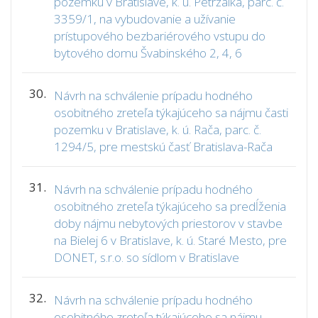
pozemku v Bratislave, k. ú. Petržalka, parc. č.
3359/1, na vybudovanie a užívanie
prístupového bezbariérového vstupu do
bytového domu Švabinského 2, 4, 6
30.
Návrh na schválenie prípadu hodného
osobitného zreteľa týkajúceho sa nájmu časti
pozemku v Bratislave, k. ú. Rača, parc. č.
1294/5, pre mestskú časť Bratislava-Rača
31.
Návrh na schválenie prípadu hodného
osobitného zreteľa týkajúceho sa predĺženia
doby nájmu nebytových priestorov v stavbe
na Bielej 6 v Bratislave, k. ú. Staré Mesto, pre
DONET, s.r.o. so sídlom v Bratislave
32.
Návrh na schválenie prípadu hodného
osobitného zreteľa týkajúceho sa nájmu