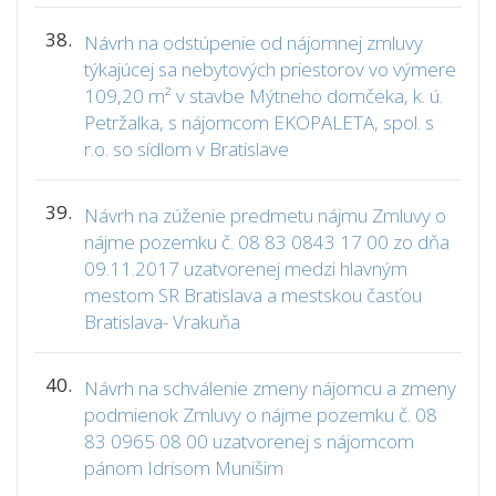
38.
Návrh na odstúpenie od nájomnej zmluvy
týkajúcej sa nebytových priestorov vo výmere
109,20 m² v stavbe Mýtneho domčeka, k. ú.
Petržalka, s nájomcom EKOPALETA, spol. s
r.o. so sídlom v Bratislave
39.
Návrh na zúženie predmetu nájmu Zmluvy o
nájme pozemku č. 08 83 0843 17 00 zo dňa
09.11.2017 uzatvorenej medzi hlavným
mestom SR Bratislava a mestskou časťou
Bratislava- Vrakuňa
40.
Návrh na schválenie zmeny nájomcu a zmeny
podmienok Zmluvy o nájme pozemku č. 08
83 0965 08 00 uzatvorenej s nájomcom
pánom Idrisom Munišim