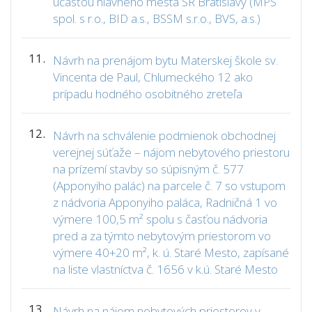
účasťou hlavného mesta SR Bratislavy (MPS
spol. s r.o., BID a.s., BSSM s.r.o., BVS, a.s.)
11.
Návrh na prenájom bytu Materskej škole sv.
Vincenta de Paul, Chlumeckého 12 ako
prípadu hodného osobitného zreteľa
12.
Návrh na schválenie podmienok obchodnej
verejnej súťaže – nájom nebytového priestoru
na prízemí stavby so súpisným č. 577
(Apponyiho palác) na parcele č. 7 so vstupom
z nádvoria Apponyiho paláca, Radničná 1 vo
výmere 100,5 m² spolu s časťou nádvoria
pred a za týmto nebytovým priestorom vo
výmere 40+20 m², k. ú. Staré Mesto, zapísané
na liste vlastníctva č. 1656 v k.ú. Staré Mesto
13.
Návrh na nájom nebytových priestorov v