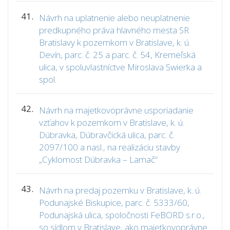
41.
Návrh na uplatnenie alebo neuplatnenie
predkupného práva hlavného mesta SR
Bratislavy k pozemkom v Bratislave, k. ú.
Devín, parc. č. 25 a parc. č. 54, Kremeľská
ulica, v spoluvlastníctve Miroslava Swierka a
spol.
42.
Návrh na majetkovoprávne usporiadanie
vzťahov k pozemkom v Bratislave, k. ú.
Dúbravka, Dúbravčická ulica, parc. č.
2097/100 a nasl., na realizáciu stavby
„Cyklomost Dúbravka – Lamač“
43.
Návrh na predaj pozemku v Bratislave, k. ú.
Podunajské Biskupice, parc. č. 5333/60,
Podunajská ulica, spoločnosti FeBORD s.r.o.,
so sídlom v Bratislave, ako majetkovoprávne