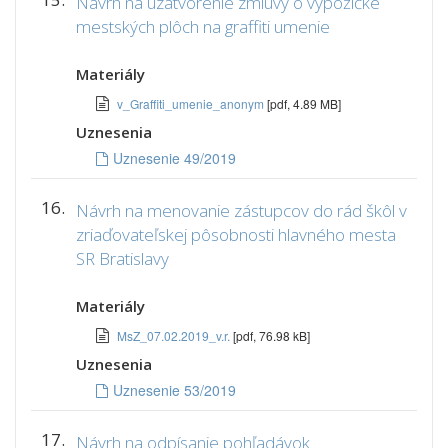
Návrh na uzatvorenie zmluvy o výpožičke
mestských plôch na graffiti umenie
Materiály
v_Graffiti_umenie_anonym
[pdf, 4.89 MB]
Uznesenia
Uznesenie 49/2019
16.
Návrh na menovanie zástupcov do rád škôl v
zriaďovateľskej pôsobnosti hlavného mesta
SR Bratislavy
Materiály
MsZ_07.02.2019_v.r.
[pdf, 76.98 kB]
Uznesenia
Uznesenie 53/2019
17.
Návrh na odpísanie pohľadávok