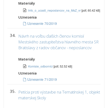
Materiály
Info_o_ucasti_neposlancov_na_MsZ_vr
[pdf, 60.42 kB]
Uznesenia
Uznesenie 70/2019
34.
Návrh na voľbu ďalších členov komisií
Mestského zastupiteľstva hlavného mesta SR
Bratislavy z radov občanov - neposlancov.
Materiály
Komisie_odborníci
[pdf, 52.52 kB]
Uznesenia
Uznesenie 71/2019
35.
Petícia proti výstavbe na Tematínskej 1, objekt
materskej školy