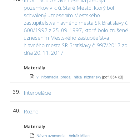
Informácia o stave riešenia predaja
pozemkov v k. ú. Staré Mesto, ktorý bol
schválený uznesením Mestského
zastupiteľstva hlavného mesta SR Bratislavy č.
600/1997 z 25. 09. 1997, ktoré bolo zrušené
uznesením Mestského zastupiteľstva
hlavného mesta SR Bratislavy č. 997/2017 zo
dňa 20. 11. 2017
Materiály
v_Informacia_predaj_hitka_niznansky
[pdf, 354 kB]
39.
Interpelácie
40.
Rôzne
Materiály
Návrh uznesenia - Vetrák Milan