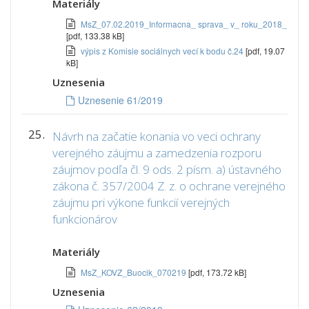
Materiály
MsZ_07.02.2019_Informacna_ sprava_ v_ roku_2018_
[pdf, 133.38 kB]
výpis z Komisie sociálnych vecí k bodu č.24
[pdf, 19.07
kB]
Uznesenia
Uznesenie 61/2019
25.
Návrh na začatie konania vo veci ochrany
verejného záujmu a zamedzenia rozporu
záujmov podľa čl. 9 ods. 2 písm. a) ústavného
zákona č. 357/2004 Z. z. o ochrane verejného
záujmu pri výkone funkcií verejných
funkcionárov
Materiály
MsZ_KOVZ_Buocik_070219
[pdf, 173.72 kB]
Uznesenia