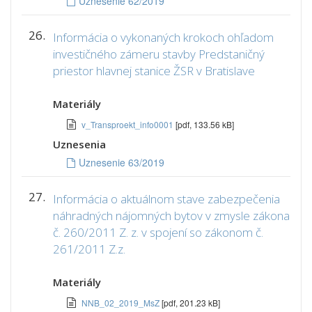
Uznesenie 62/2019
26.
Informácia o vykonaných krokoch ohľadom
investičného zámeru stavby Predstaničný
priestor hlavnej stanice ŽSR v Bratislave
Materiály
v_Transproekt_info0001
[pdf, 133.56 kB]
Uznesenia
Uznesenie 63/2019
27.
Informácia o aktuálnom stave zabezpečenia
náhradných nájomných bytov v zmysle zákona
č. 260/2011 Z. z. v spojení so zákonom č.
261/2011 Z.z.
Materiály
NNB_02_2019_MsZ
[pdf, 201.23 kB]