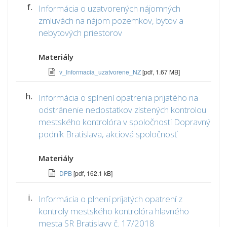
f.
Informácia o uzatvorených nájomných
zmluvách na nájom pozemkov, bytov a
nebytových priestorov
Materiály
v_Informacia_uzatvorene_NZ
[pdf, 1.67 MB]
h.
Informácia o splnení opatrenia prijatého na
odstránenie nedostatkov zistených kontrolou
mestského kontrolóra v spoločnosti Dopravný
podnik Bratislava, akciová spoločnosť
Materiály
DPB
[pdf, 162.1 kB]
i.
Informácia o plnení prijatých opatrení z
kontroly mestského kontrolóra hlavného
mesta SR Bratislavy č. 17/2018