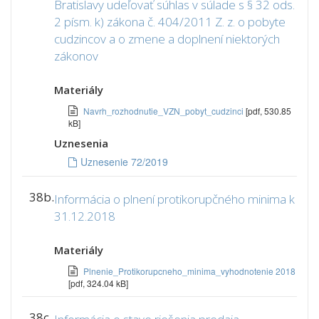
Bratislavy udeľovať súhlas v súlade s § 32 ods.
2 písm. k) zákona č. 404/2011 Z. z. o pobyte
cudzincov a o zmene a doplnení niektorých
zákonov
Materiály
Navrh_rozhodnutie_VZN_pobyt_cudzinci
[pdf, 530.85
kB]
Uznesenia
Uznesenie 72/2019
38b.
Informácia o plnení protikorupčného minima k
31.12.2018
Materiály
Plnenie_Protikorupcneho_minima_vyhodnotenie 2018
[pdf, 324.04 kB]
38c.