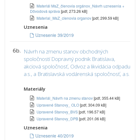
Materiál MsZ_členovia orgánov_Návrh uznesenia +
Dôvodová správa
[pdf, 273.26 kB]
Material_MsZ_clenovia organov
[pdf, 299.59 kB]
Uznesenia
Uznesenie 39/2019
6b.
Návrh na zmenu stanov obchodných
spoločností Dopravný podnik Bratislava,
akciová spoločnosť, Odvoz a likvidácia odpadu
a.s., a Bratislavská vodárenská spoločnosť, a.s.
Materiály
Materiál_Návrh na zmenu stanov
[pdf, 355.44 kB]
Upravené Stanovy_ OLO
[pdf, 304.09 kB]
Upravené Stanovy_BVS
[pdf, 196.57 kB]
Upravené Stanovy_DPB
[pdf, 201.06 kB]
Uznesenia
Uznesenie 40/2019