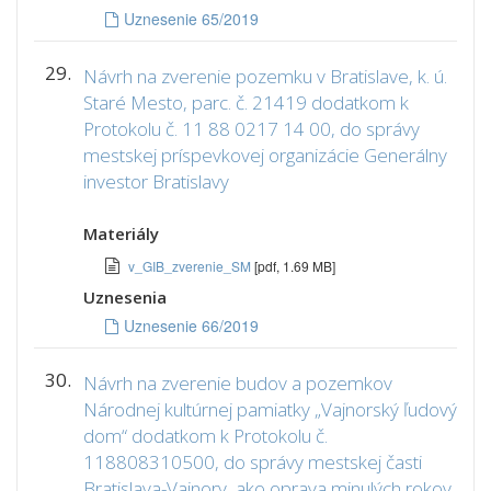
Uznesenie 65/2019
29.
Návrh na zverenie pozemku v Bratislave, k. ú.
Staré Mesto, parc. č. 21419 dodatkom k
Protokolu č. 11 88 0217 14 00, do správy
mestskej príspevkovej organizácie Generálny
investor Bratislavy
Materiály
v_GIB_zverenie_SM
[pdf, 1.69 MB]
Uznesenia
Uznesenie 66/2019
30.
Návrh na zverenie budov a pozemkov
Národnej kultúrnej pamiatky „Vajnorský ľudový
dom“ dodatkom k Protokolu č.
118808310500, do správy mestskej časti
Bratislava-Vajnory, ako oprava minulých rokov