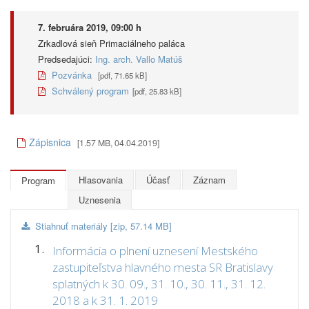
7. februára 2019, 09:00 h
Zrkadlová sieň Primaciálneho paláca
Predsedajúci:
Ing. arch. Vallo Matúš
Pozvánka
[pdf, 71.65 kB]
Schválený program
[pdf, 25.83 kB]
Zápisnica
[1.57 MB, 04.04.2019]
Hlasovania
Účasť
Záznam
Program
Uznesenia
Stiahnuť materiály [zip, 57.14 MB]
1.
Informácia o plnení uznesení Mestského
zastupiteľstva hlavného mesta SR Bratislavy
splatných k 30. 09., 31. 10., 30. 11., 31. 12.
2018 a k 31. 1. 2019