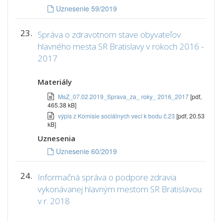
Uznesenie 59/2019
23.
Správa o zdravotnom stave obyvateľov
hlavného mesta SR Bratislavy v rokoch 2016 -
2017
Materiály
MsZ_07.02.2019_Sprava_za_ roky_ 2016_2017
[pdf,
465.38 kB]
výpis z Komisie sociálnych vecí k bodu č.23
[pdf, 20.53
kB]
Uznesenia
Uznesenie 60/2019
24.
Informačná správa o podpore zdravia
vykonávanej hlavným mestom SR Bratislavou
v r. 2018