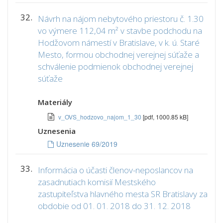
32.
Návrh na nájom nebytového priestoru č. 1.30
vo výmere 112,04 m² v stavbe podchodu na
Hodžovom námestí v Bratislave, v k. ú. Staré
Mesto, formou obchodnej verejnej súťaže a
schválenie podmienok obchodnej verejnej
súťaže
Materiály
v_OVS_hodzovo_najom_1_30
[pdf, 1000.85 kB]
Uznesenia
Uznesenie 69/2019
33.
Informácia o účasti členov-neposlancov na
zasadnutiach komisií Mestského
zastupiteľstva hlavného mesta SR Bratislavy za
obdobie od 01. 01. 2018 do 31. 12. 2018