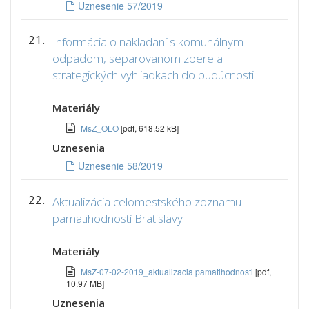
Uznesenie 57/2019
21.
Informácia o nakladaní s komunálnym
odpadom, separovanom zbere a
strategických vyhliadkach do budúcnosti
Materiály
MsZ_OLO
[pdf, 618.52 kB]
Uznesenia
Uznesenie 58/2019
22.
Aktualizácia celomestského zoznamu
pamätihodností Bratislavy
Materiály
MsZ-07-02-2019_aktualizacia pamatihodnosti
[pdf,
10.97 MB]
Uznesenia