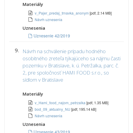
Materiály
v_Pajer_predaj_trnavka_anonym
[pdf, 2.14 MB]
Návrh uznesenia
Uznesenia
Uznesenie 42/2019
9.
Návrh na schválenie prípadu hodného
osobitného zreteľa týkajúceho sa nájmu časti
pozemku v Bratislave, k. ú. Petržalka, parc. č.
2, pre spoločnosť HAMI FOOD s.r.o., so
sídlom v Bratislave
Materiály
v_Hami_food_najom_petrzalka
[pdf, 1.35 MB]
bod_09_aktualny_NU
[pdf, 195.14 kB]
Návrh uznesenia
Uznesenia
Uznesenie 43/2019