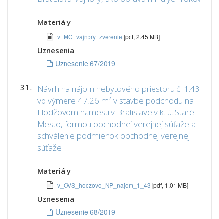
Materiály
v_MC_vajnory_zverenie
[pdf, 2.45 MB]
Uznesenia
Uznesenie 67/2019
31.
Návrh na nájom nebytového priestoru č. 1.43
vo výmere 47,26 m² v stavbe podchodu na
Hodžovom námestí v Bratislave v k. ú. Staré
Mesto, formou obchodnej verejnej súťaže a
schválenie podmienok obchodnej verejnej
súťaže
Materiály
v_OVS_hodzovo_NP_najom_1_43
[pdf, 1.01 MB]
Uznesenia
Uznesenie 68/2019