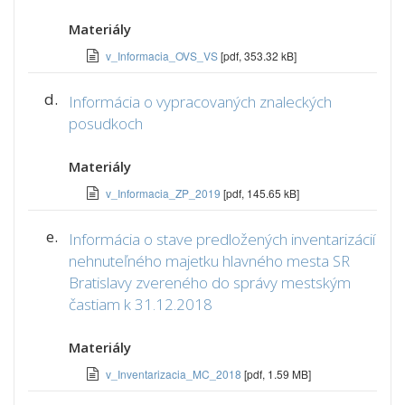
Materiály
v_Informacia_OVS_VS
[pdf, 353.32 kB]
d.
Informácia o vypracovaných znaleckých
posudkoch
Materiály
v_Informacia_ZP_2019
[pdf, 145.65 kB]
e.
Informácia o stave predložených inventarizácií
nehnuteľného majetku hlavného mesta SR
Bratislavy zvereného do správy mestským
častiam k 31.12.2018
Materiály
v_Inventarizacia_MC_2018
[pdf, 1.59 MB]