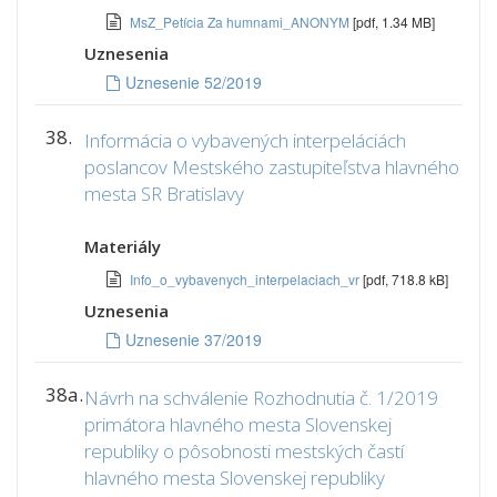
MsZ_Petícia Za humnami_ANONYM
[pdf, 1.34 MB]
Uznesenia
Uznesenie 52/2019
38.
Informácia o vybavených interpeláciách
poslancov Mestského zastupiteľstva hlavného
mesta SR Bratislavy
Materiály
Info_o_vybavenych_interpelaciach_vr
[pdf, 718.8 kB]
Uznesenia
Uznesenie 37/2019
38a.
Návrh na schválenie Rozhodnutia č. 1/2019
primátora hlavného mesta Slovenskej
republiky o pôsobnosti mestských častí
hlavného mesta Slovenskej republiky