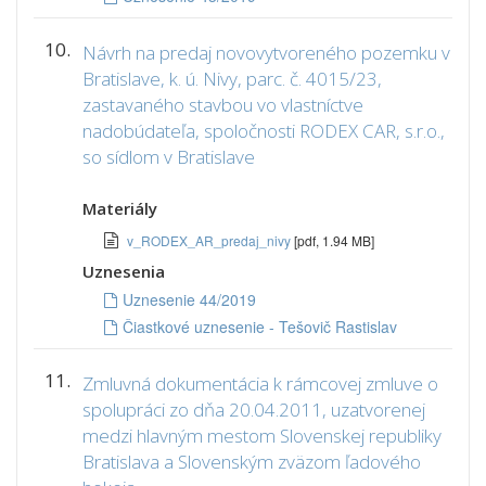
10.
Návrh na predaj novovytvoreného pozemku v
Bratislave, k. ú. Nivy, parc. č. 4015/23,
zastavaného stavbou vo vlastníctve
nadobúdateľa, spoločnosti RODEX CAR, s.r.o.,
so sídlom v Bratislave
Materiály
v_RODEX_AR_predaj_nivy
[pdf, 1.94 MB]
Uznesenia
Uznesenie 44/2019
Čiastkové uznesenie - Tešovič Rastislav
11.
Zmluvná dokumentácia k rámcovej zmluve o
spolupráci zo dňa 20.04.2011, uzatvorenej
medzi hlavným mestom Slovenskej republiky
Bratislava a Slovenským zväzom ľadového