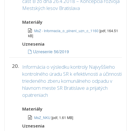
časť B zo dňa 26.4.2018 – Koncepcia rozvoja
Mestských lesov Bratislava
Materiály
MsZ - Informacia_o_plneni_uzn_c_1160
[pdf, 164.51
kB]
Uznesenia
Uznesenie 56/2019
20.
Informácia o výsledku kontroly Najvyššieho
kontrolného úradu SR k efektívnosti a účinnosti
triedeného zberu komunálneho odpadu v
hlavnom meste SR Bratislave a prijatých
opatreniach
Materiály
MsZ_NKU
[pdf, 1.61 MB]
Uznesenia