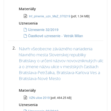
Materiály
Inf_plnenie_uzn_MsZ_070219
[pdf, 1.34 MB]
Uznesenia
Uznesenie 32/2019
Čiastkové uznesenie - Vetrák Milan
2.
Návrh všeobecne záväzného nariadenia
hlavného mesta Slovenskej republiky
Bratislavy o určení názvov novovzniknutých ulíc
a o zmene názvu ulice v mestských častiach
Bratislava-Petržalka, Bratislava-Karlova Ves a
Bratislava-Nové Mesto
Materiály
VZN ulice 2019
[pdf, 464.25 kB]
Uznesenia