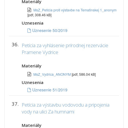
Materiály
MsZ_Petícia proti výstavbe na Tematinskej 1_anonym
[pdf, 308.46 kB]
Uznesenia
Uznesenie 50/2019
36.
Petícia za vyhlásenie prírodnej rezervácie
Pramene Vydrice
Materiály
MsZ_Vydrica_ANONYM
[pdf, 586.04 kB]
Uznesenia
Uznesenie 51/2019
37.
Petícia za výstavbu vodovodu a pripojenia
vody na ulici Za humnami
Materiály