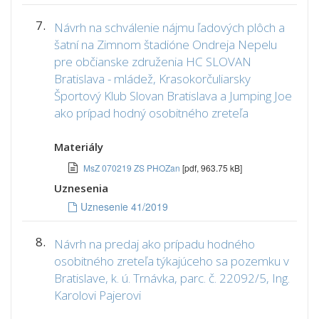
7.
Návrh na schválenie nájmu ľadových plôch a
šatní na Zimnom štadióne Ondreja Nepelu
pre občianske združenia HC SLOVAN
Bratislava - mládež, Krasokorčuliarsky
Športový Klub Slovan Bratislava a Jumping Joe
ako prípad hodný osobitného zreteľa
Materiály
MsZ 070219 ZS PHOZan
[pdf, 963.75 kB]
Uznesenia
Uznesenie 41/2019
8.
Návrh na predaj ako prípadu hodného
osobitného zreteľa týkajúceho sa pozemku v
Bratislave, k. ú. Trnávka, parc. č. 22092/5, Ing.
Karolovi Pajerovi