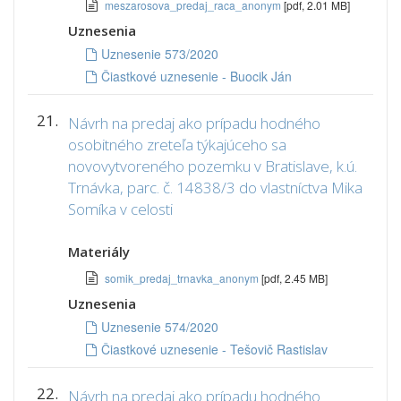
meszarosova_predaj_raca_anonym
[pdf, 2.01 MB]
Uznesenia
Uznesenie 573/2020
Čiastkové uznesenie - Buocik Ján
21.
Návrh na predaj ako prípadu hodného
osobitného zreteľa týkajúceho sa
novovytvoreného pozemku v Bratislave, k.ú.
Trnávka, parc. č. 14838/3 do vlastníctva Mika
Somíka v celosti
Materiály
somik_predaj_trnavka_anonym
[pdf, 2.45 MB]
Uznesenia
Uznesenie 574/2020
Čiastkové uznesenie - Tešovič Rastislav
22.
Návrh na predaj ako prípadu hodného