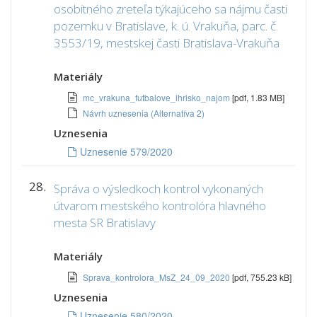
osobitného zreteľa týkajúceho sa nájmu časti
pozemku v Bratislave, k. ú. Vrakuňa, parc. č.
3553/19, mestskej časti Bratislava-Vrakuňa
Materiály
mc_vrakuna_futbalove_ihrisko_najom
[pdf, 1.83 MB]
Návrh uznesenia (Alternatíva 2)
Uznesenia
Uznesenie 579/2020
28.
Správa o výsledkoch kontrol vykonaných
útvarom mestského kontrolóra hlavného
mesta SR Bratislavy
Materiály
Sprava_kontrolora_MsZ_24_09_2020
[pdf, 755.23 kB]
Uznesenia
Uznesenie 580/2020