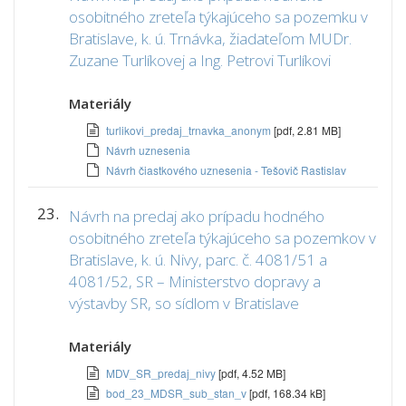
osobitného zreteľa týkajúceho sa pozemku v
Bratislave, k. ú. Trnávka, žiadateľom MUDr.
Zuzane Turlíkovej a Ing. Petrovi Turlíkovi
Materiály
turlikovi_predaj_trnavka_anonym
[pdf, 2.81 MB]
Návrh uznesenia
Návrh čiastkového uznesenia - Tešovič Rastislav
23.
Návrh na predaj ako prípadu hodného
osobitného zreteľa týkajúceho sa pozemkov v
Bratislave, k. ú. Nivy, parc. č. 4081/51 a
4081/52, SR – Ministerstvo dopravy a
výstavby SR, so sídlom v Bratislave
Materiály
MDV_SR_predaj_nivy
[pdf, 4.52 MB]
bod_23_MDSR_sub_stan_v
[pdf, 168.34 kB]