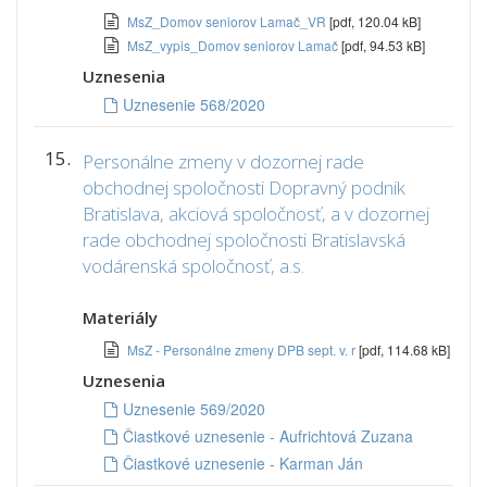
MsZ_Domov seniorov Lamač_VR
[pdf, 120.04 kB]
MsZ_vypis_Domov seniorov Lamač
[pdf, 94.53 kB]
Uznesenia
Uznesenie 568/2020
15.
Personálne zmeny v dozornej rade
obchodnej spoločnosti Dopravný podnik
Bratislava, akciová spoločnosť, a v dozornej
rade obchodnej spoločnosti Bratislavská
vodárenská spoločnosť, a.s.
Materiály
MsZ - Personálne zmeny DPB sept. v. r
[pdf, 114.68 kB]
Uznesenia
Uznesenie 569/2020
Čiastkové uznesenie - Aufrichtová Zuzana
Čiastkové uznesenie - Karman Ján