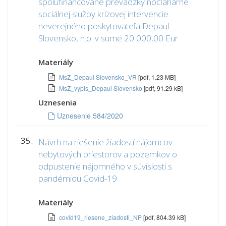
spolufinancovane prevádzky nocľahárne
sociálnej služby krízovej intervencie
neverejného poskytovateľa Depaul
Slovensko, n.o. v sume 20 000,00 Eur
Materiály
MsZ_Depaul Slovensko_VR
[pdf, 1.23 MB]
MsZ_vypis_Depaul Slovensko
[pdf, 91.29 kB]
Uznesenia
Uznesenie 584/2020
35.
Návrh na riešenie žiadostí nájomcov
nebytových priestorov a pozemkov o
odpustenie nájomného v súvislosti s
pandémiou Covid-19
Materiály
covid19_riesene_ziadosti_NP
[pdf, 804.39 kB]