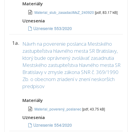
Materiály
Material_slub_zasadaciMsZ_240920
[pdf, 83.17 kB]
Uznesenia
Uznesenie 553/2020
1a.
Návrh na poverenie poslanca Mestského
zastupiteľstva hlavného mesta SR Bratislavy,
ktorý bude oprávnený zvolávať zasadnutia
Mestského zastupiteľstva hlavného mesta SR
Bratislavy v zmysle zákona SNR č. 369/1990
Zb. o obecnom zriadení v znení neskorších
predpisov
Materiály
Material_poverený_poslanec
[pdf, 43.75 kB]
Uznesenia
Uznesenie 554/2020