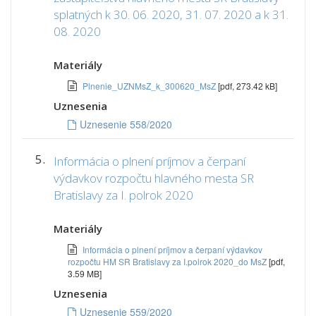
splatných k 30. 06. 2020, 31. 07. 2020 a k 31.
08. 2020
Materiály
Plnenie_UZNMsZ_k_300620_MsZ
[pdf, 273.42 kB]
Uznesenia
Uznesenie 558/2020
5.
Informácia o plnení príjmov a čerpaní
výdavkov rozpočtu hlavného mesta SR
Bratislavy za I. polrok 2020
Materiály
Informácia o plnení príjmov a čerpaní výdavkov
rozpočtu HM SR Bratislavy za I.polrok 2020_do MsZ
[pdf,
3.59 MB]
Uznesenia
Uznesenie 559/2020