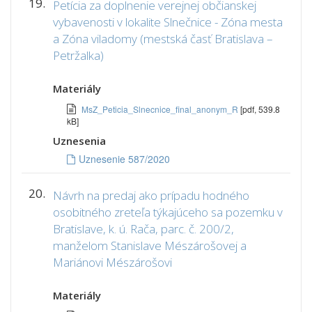
19.
Petícia za doplnenie verejnej občianskej
vybavenosti v lokalite Slnečnice - Zóna mesta
a Zóna viladomy (mestská časť Bratislava –
Petržalka)
Materiály
MsZ_Peticia_Slnecnice_final_anonym_R
[pdf, 539.8
kB]
Uznesenia
Uznesenie 587/2020
20.
Návrh na predaj ako prípadu hodného
osobitného zreteľa týkajúceho sa pozemku v
Bratislave, k. ú. Rača, parc. č. 200/2,
manželom Stanislave Mészárošovej a
Mariánovi Mészárošovi
Materiály