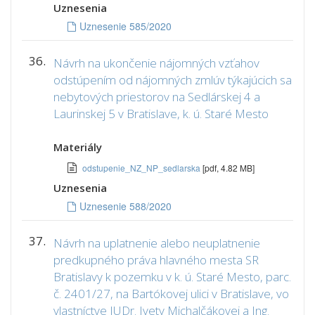
Uznesenia
Uznesenie 585/2020
36.
Návrh na ukončenie nájomných vzťahov
odstúpením od nájomných zmlúv týkajúcich sa
nebytových priestorov na Sedlárskej 4 a
Laurinskej 5 v Bratislave, k. ú. Staré Mesto
Materiály
odstupenie_NZ_NP_sedlarska
[pdf, 4.82 MB]
Uznesenia
Uznesenie 588/2020
37.
Návrh na uplatnenie alebo neuplatnenie
predkupného práva hlavného mesta SR
Bratislavy k pozemku v k. ú. Staré Mesto, parc.
č. 2401/27, na Bartókovej ulici v Bratislave, vo
vlastníctve JUDr. Ivety Michalčákovej a Ing.