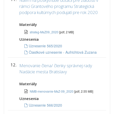
Návrh na poskytnutie dotácií pre žiadosti v
rámci Grantového programu Strategická
podpora kultúrnych podujatí pre rok 2020
Materiály
strateg-MsZ09_2020
[pdf, 2 MB]
Uznesenia
Uznesenie 565/2020
Čiastkové uznesenie - Aufrichtová Zuzana
12.
Menovanie člena/ členky správnej rady
Nadácie mesta Bratislavy
Materiály
NMB-menovanie-MsZ-09_2020
[pdf, 2.55 MB]
Uznesenia
Uznesenie 566/2020