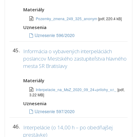
Materiály
Pozemky_zmena_249_325_anonym
[pdf, 220.4 kB]
Uznesenia
Uznesenie 596/2020
45.
Informácia o vybavených interpeláciách
poslancov Mestského zastupiteľstva hlavného
mesta SR Bratislavy
Materiály
Interpelacie_na_MsZ_2020_09_24+prilohy_v.r._
[pdf,
3.22 MB]
Uznesenia
Uznesenie 597/2020
46.
Interpelácie (o 14,00 h – po obedňajšej
prestávke)