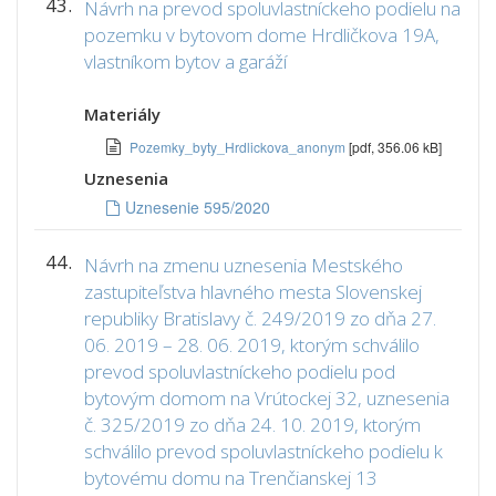
43.
Návrh na prevod spoluvlastníckeho podielu na
pozemku v bytovom dome Hrdličkova 19A,
vlastníkom bytov a garáží
Materiály
Pozemky_byty_Hrdlickova_anonym
[pdf, 356.06 kB]
Uznesenia
Uznesenie 595/2020
44.
Návrh na zmenu uznesenia Mestského
zastupiteľstva hlavného mesta Slovenskej
republiky Bratislavy č. 249/2019 zo dňa 27.
06. 2019 – 28. 06. 2019, ktorým schválilo
prevod spoluvlastníckeho podielu pod
bytovým domom na Vrútockej 32, uznesenia
č. 325/2019 zo dňa 24. 10. 2019, ktorým
schválilo prevod spoluvlastníckeho podielu k
bytovému domu na Trenčianskej 13