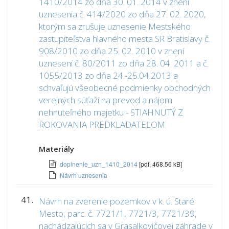
1410/2014 zo dňa 30. 01. 2014 v znení
uznesenia č. 414/2020 zo dňa 27. 02. 2020,
ktorým sa zrušuje uznesenie Mestského
zastupiteľstva hlavného mesta SR Bratislavy č.
908/2010 zo dňa 25. 02. 2010 v znení
uznesení č. 80/2011 zo dňa 28. 04. 2011 a č.
1055/2013 zo dňa 24.-25.04.2013 a
schvaľujú všeobecné podmienky obchodných
verejných súťaží na prevod a nájom
nehnuteľného majetku - STIAHNUTÝ Z
ROKOVANIA PREDKLADATEĽOM
Materiály
doplnenie_uzn_1410_2014
[pdf, 468.56 kB]
Návrh uznesenia
41.
Návrh na zverenie pozemkov v k. ú. Staré
Mesto, parc. č. 7721/1, 7721/3, 7721/39,
nachádzajúcich sa v Grasalkovičovej záhrade v