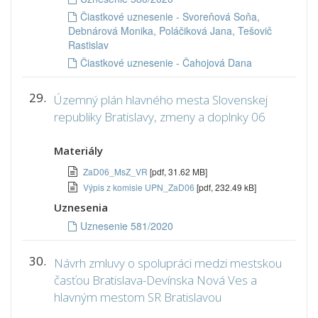
Čiastkové uznesenie - Svoreňová Soňa,
Debnárová Monika, Poláčiková Jana, Tešovič
Rastislav
Čiastkové uznesenie - Čahojová Dana
29.
Územný plán hlavného mesta Slovenskej
republiky Bratislavy, zmeny a doplnky 06
Materiály
ZaD06_MsZ_VR
[pdf, 31.62 MB]
Výpis z komisie UPN_ZaD06
[pdf, 232.49 kB]
Uznesenia
Uznesenie 581/2020
30.
Návrh zmluvy o spolupráci medzi mestskou
časťou Bratislava-Devínska Nová Ves a
hlavným mestom SR Bratislavou