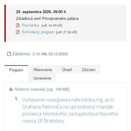
24. septembra 2020, 09:00 h
Zrkadlová sieň Primácialného paláca
Pozvánka
[pdf, 44.45 kB]
Schválený program
[pdf, 27.56 kB]
Zápisnica
[1.41 MB, 02.12.2020]
Hlasovania
Účasť
Záznam
Program
Uznesenia
Stiahnuť materiály [zip, 108 MB]
1.
Vyhlásenie nastúpenia náhradníka Ing. arch.
Drahana Petroviča na uprázdnený mandát
poslanca Mestského zastupiteľstva hlavného
mesta SR Bratislavy