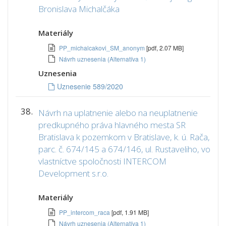
Bronislava Michalčáka
Materiály
PP_michalcakovi_SM_anonym
[pdf, 2.07 MB]
Návrh uznesenia (Alternatíva 1)
Uznesenia
Uznesenie 589/2020
38.
Návrh na uplatnenie alebo na neuplatnenie
predkupného práva hlavného mesta SR
Bratislava k pozemkom v Bratislave, k. ú. Rača,
parc. č. 674/145 a 674/146, ul. Rustaveliho, vo
vlastníctve spoločnosti INTERCOM
Development s.r.o.
Materiály
PP_intercom_raca
[pdf, 1.91 MB]
Návrh uznesenia (Alternatíva 1)