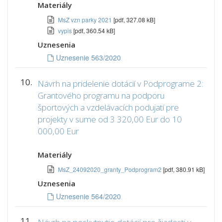
Materiály
MsZ vzn parky 2021
[pdf, 327.08 kB]
vypis
[pdf, 360.54 kB]
Uznesenia
Uznesenie 563/2020
10.
Návrh na pridelenie dotácií v Podprograme 2:
Grantového programu na podporu
športových a vzdelávacích podujatí pre
projekty v sume od 3 320,00 Eur do 10
000,00 Eur
Materiály
MsZ_24092020_granty_Podprogram2
[pdf, 380.91 kB]
Uznesenia
Uznesenie 564/2020
11.