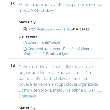
13.
Personálne zmeny v Mestskej polícii hlavného
mesta SR Bratislavy
Materiály
MSZ_Mestská polícia-v.r._final
[pdf, 646.97 kB]
Uznesenia
Uznesenie 567/2020
Čiastkové uznesenie - Debnárová Monika,
Krajčír Ľuboš, Polakovič Igor
14.
Návrh na odvolanie riaditeľky rozpočtovej
organizácie Domov seniorov Lamač, Na
barine 5, 841 03 Bratislava a návrh na
poverenie vedením rozpočtovej organizácie
Domov seniorov Lamač , Na barine 5, 841 03
Bratislava
Materiály