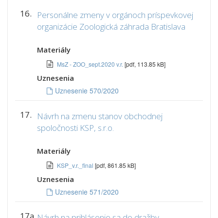
16.
Personálne zmeny v orgánoch príspevkovej
organizácie Zoologická záhrada Bratislava
Materiály
MsZ - ZOO_sept.2020 v.r.
[pdf, 113.85 kB]
Uznesenia
Uznesenie 570/2020
17.
Návrh na zmenu stanov obchodnej
spoločnosti KSP, s.r.o.
Materiály
KSP_v.r._final
[pdf, 861.85 kB]
Uznesenia
Uznesenie 571/2020
17a.
Návrh na prihlásenie sa do dražby