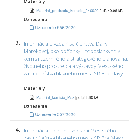
Materiály
Material_predsedu_komisie_240920
[pdf, 40.06 kB]
Uznesenia
Uznesenie 556/2020
3.
Informácia o vzdaní sa členstva Dany
Marekovej, ako občianky - neposlankyne v
komisii územného a strategického plánovania,
životného prostredia a výstavby Mestského
zastupiteľstva hlavného mesta SR Bratislavy
Materiály
Material_komisia_MsZ
[pdf, 55.68 kB]
Uznesenia
Uznesenie 557/2020
4.
Informácia o plnení uznesení Mestského
zastupiteľstva hlavného mesta SR Bratislavy