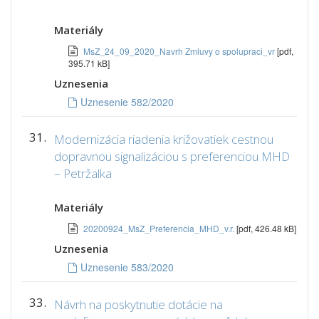
Materiály
MsZ_24_09_2020_Navrh Zmluvy o spolupraci_vr
[pdf,
395.71 kB]
Uznesenia
Uznesenie 582/2020
31.
Modernizácia riadenia križovatiek cestnou
dopravnou signalizáciou s preferenciou MHD
– Petržalka
Materiály
20200924_MsZ_Preferencia_MHD_v.r.
[pdf, 426.48 kB]
Uznesenia
Uznesenie 583/2020
33.
Návrh na poskytnutie dotácie na