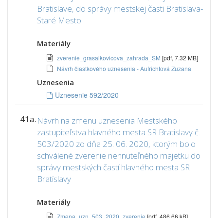
Bratislave, do správy mestskej časti Bratislava-
Staré Mesto
Materiály
zverenie_grasalkovicova_zahrada_SM
[pdf, 7.32 MB]
Návrh čiastkového uznesenia - Aufrichtová Zuzana
Uznesenia
Uznesenie 592/2020
41a.
Návrh na zmenu uznesenia Mestského
zastupiteľstva hlavného mesta SR Bratislavy č.
503/2020 zo dňa 25. 06. 2020, ktorým bolo
schválené zverenie nehnuteľného majetku do
správy mestských častí hlavného mesta SR
Bratislavy
Materiály
Zmena_uzn_503_2020_zverenie
[pdf, 486.66 kB]