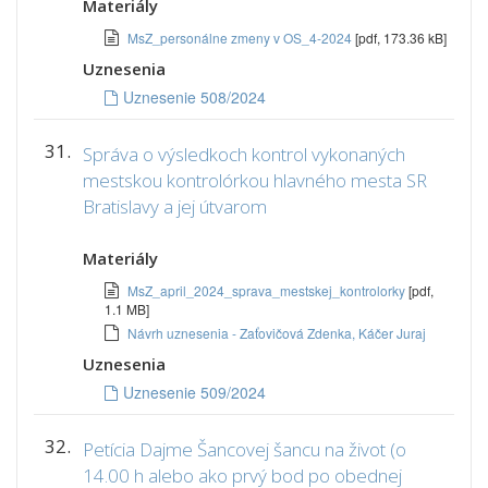
Materiály
MsZ_personálne zmeny v OS_4-2024
[pdf, 173.36 kB]
Uznesenia
Uznesenie 508/2024
31.
Správa o výsledkoch kontrol vykonaných
mestskou kontrolórkou hlavného mesta SR
Bratislavy a jej útvarom
Materiály
MsZ_april_2024_sprava_mestskej_kontrolorky
[pdf,
1.1 MB]
Návrh uznesenia - Zaťovičová Zdenka, Káčer Juraj
Uznesenia
Uznesenie 509/2024
32.
Petícia Dajme Šancovej šancu na život (o
14.00 h alebo ako prvý bod po obednej