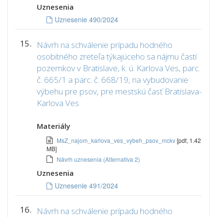
Uznesenia
Uznesenie 490/2024
15.
Návrh na schválenie prípadu hodného
osobitného zreteľa týkajúceho sa nájmu častí
pozemkov v Bratislave, k. ú. Karlova Ves, parc.
č. 665/1 a parc. č. 668/19, na vybudovanie
výbehu pre psov, pre mestskú časť Bratislava-
Karlova Ves
Materiály
MsZ_najom_karlova_ves_vybeh_psov_mckv
[pdf, 1.42
MB]
Návrh uznesenia (Alternatíva 2)
Uznesenia
Uznesenie 491/2024
16.
Návrh na schválenie prípadu hodného