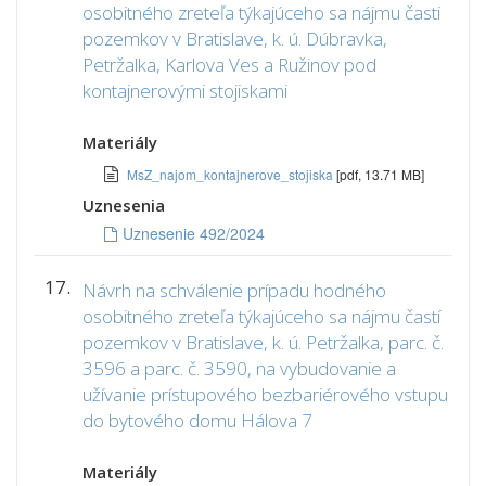
osobitného zreteľa týkajúceho sa nájmu časti
pozemkov v Bratislave, k. ú. Dúbravka,
Petržalka, Karlova Ves a Ružinov pod
kontajnerovými stojiskami
Materiály
MsZ_najom_kontajnerove_stojiska
[pdf, 13.71 MB]
Uznesenia
Uznesenie 492/2024
17.
Návrh na schválenie prípadu hodného
osobitného zreteľa týkajúceho sa nájmu častí
pozemkov v Bratislave, k. ú. Petržalka, parc. č.
3596 a parc. č. 3590, na vybudovanie a
užívanie prístupového bezbariérového vstupu
do bytového domu Hálova 7
Materiály