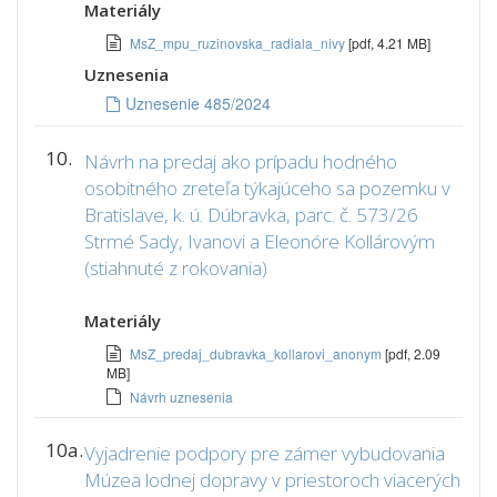
Materiály
MsZ_mpu_ruzinovska_radiala_nivy
[pdf, 4.21 MB]
Uznesenia
Uznesenie 485/2024
10.
Návrh na predaj ako prípadu hodného
osobitného zreteľa týkajúceho sa pozemku v
Bratislave, k. ú. Dúbravka, parc. č. 573/26
Strmé Sady, Ivanovi a Eleonóre Kollárovým
(stiahnuté z rokovania)
Materiály
MsZ_predaj_dubravka_kollarovi_anonym
[pdf, 2.09
MB]
Návrh uznesenia
10a.
Vyjadrenie podpory pre zámer vybudovania
Múzea lodnej dopravy v priestoroch viacerých