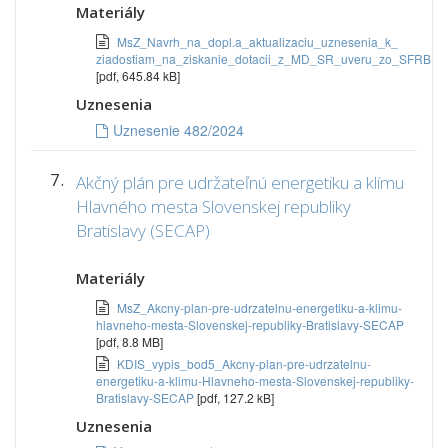
Materiály
MsZ_Navrh_na_dopl.a_aktualizaciu_uznesenia_k_
ziadostiam_na_ziskanie_dotacii_z_MD_SR_uveru_zo_SFRB
[pdf, 645.84 kB]
Uznesenia
Uznesenie 482/2024
7.
Akčný plán pre udržateľnú energetiku a klímu
Hlavného mesta Slovenskej republiky
Bratislavy (SECAP)
Materiály
MsZ_Akcny-plan-pre-udrzatelnu-energetiku-a-klimu-
hlavneho-mesta-Slovenskej-republiky-Bratislavy-SECAP
[pdf, 8.8 MB]
KDIS_vypis_bod5_Akcny-plan-pre-udrzatelnu-
energetiku-a-klimu-Hlavneho-mesta-Slovenskej-republiky-
Bratislavy-SECAP
[pdf, 127.2 kB]
Uznesenia