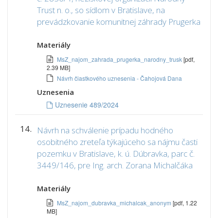
Trust n. o., so sídlom v Bratislave, na
prevádzkovanie komunitnej záhrady Prugerka
Materiály
MsZ_najom_zahrada_prugerka_narodny_trusk
[pdf,
2.39 MB]
Návrh čiastkového uznesenia - Čahojová Dana
Uznesenia
Uznesenie 489/2024
14.
Návrh na schválenie prípadu hodného
osobitného zreteľa týkajúceho sa nájmu časti
pozemku v Bratislave, k. ú. Dúbravka, parc č.
3449/146, pre Ing. arch. Zorana Michalčáka
Materiály
MsZ_najom_dubravka_michalcak_anonym
[pdf, 1.22
MB]