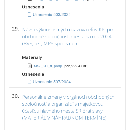
Uznesenia
Uznesenie 503/2024
29.
Návrh výkonnostných ukazovateľov KPI pre
obchodné spoločnosti mesta na rok 2024
(BVS, a.s., MPS spol. s r.o.)
Materiály
MsZ_KPI_ff_podp.
[pdf, 929.47 kB]
Uznesenia
Uznesenie 507/2024
30.
Personálne zmeny v orgánoch obchodných
spoločností a organizácií s majetkovou
účasťou hlavného mesta SR Bratislavy
(MATERIÁL V NÁHRADNOM TERMÍNE)