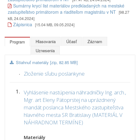
Sumárny krycí list materiálov predkladaných na mestské
zastupiteľstvo primátorom a riaditeľom magistrátu v NT
[98.27
kB, 24.04.2024]
Zápisnica
[15.04 MB, 09.05.2024]
Hlasovania
Účasť
Záznam
Program
Uznesenia
Stiahnuť materiály [zip, 82.85 MB]
.
Zloženie sľubu poslankyne
1.
Vyhlásenie nastúpenia náhradníčky Ing. arch.,
Mgr. art Eleny Pätoprstej na uprázdnený
mandát poslanca Mestského zastupiteľstva
hlavného mesta SR Bratislavy (MATERIÁL V
NÁHRADNOM TERMÍNE)
Materiály