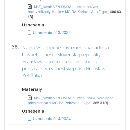
MsZ_Navrh-VZN-HMBA-o-urceni-nazvov-
novovzniknutych-ulic-v-MC-BA-Karlova-Ves (2)
[pdf, 406.63
kB]
Uznesenia
Uznesenie 513/2024
38.
Návrh Všeobecne záväzného nariadenia
hlavného mesta Slovenskej republiky
Bratislavy o určení názvu verejného
priestranstva v mestskej časti Bratislava-
Petržalka
Materiály
MsZ_Navrh-VZN-HMBA-o-urceni-nazvu-verejneho-
priestranstva-v-MC-BA-Petrzalka (2)
[pdf, 365.3 kB]
Uznesenia
Uznesenie 514/2024