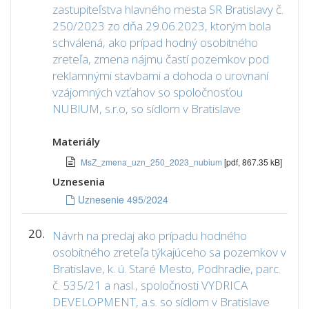
zastupiteľstva hlavného mesta SR Bratislavy č.
250/2023 zo dňa 29.06.2023, ktorým bola
schválená, ako prípad hodný osobitného
zreteľa, zmena nájmu častí pozemkov pod
reklamnými stavbami a dohoda o urovnaní
vzájomných vzťahov so spoločnosťou
NUBIUM, s.r.o, so sídlom v Bratislave
Materiály
MsZ_zmena_uzn_250_2023_nubium
[pdf, 867.35 kB]
Uznesenia
Uznesenie 495/2024
20.
Návrh na predaj ako prípadu hodného
osobitného zreteľa týkajúceho sa pozemkov v
Bratislave, k. ú. Staré Mesto, Podhradie, parc.
č. 535/21 a nasl., spoločnosti VYDRICA
DEVELOPMENT, a.s. so sídlom v Bratislave