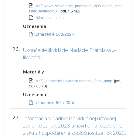
MsZ-Navrh-schvalenie_podmienokVOS-najom_casti-
HradDevin-MMB_
[pdf, 1.5 MB]
Návrh uznesenia
Uznesenia
Uznesenie 500/2024
26.
Ukončenie likvidácie Nadácie Bratislava „v
likvidácii“
Materiály
MsZ_ukoncenie likvidacia nadacie_final_podp,
[pdf,
567.08 kB]
Uznesenia
Uznesenie 501/2024
27.
Informácia o riadnej individuálnej účtovnej
závierke za rok 2023 a návrhu na rozdelenie
zisku z hospodárenia spoločnosti za rok 2023,