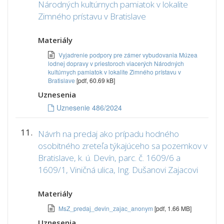
Národných kultúrnych pamiatok v lokalite
Zimného prístavu v Bratislave
Materiály
Vyjadrenie podpory pre zámer vybudovania Múzea
lodnej dopravy v priestoroch viacerých Národných
kultúrnych pamiatok v lokalite Zimného prístavu v
Bratislave
[pdf, 60.69 kB]
Uznesenia
Uznesenie 486/2024
11.
Návrh na predaj ako prípadu hodného
osobitného zreteľa týkajúceho sa pozemkov v
Bratislave, k. ú. Devín, parc. č. 1609/6 a
1609/1, Viničná ulica, Ing. Dušanovi Zajacovi
Materiály
MsZ_predaj_devin_zajac_anonym
[pdf, 1.66 MB]
Uznesenia