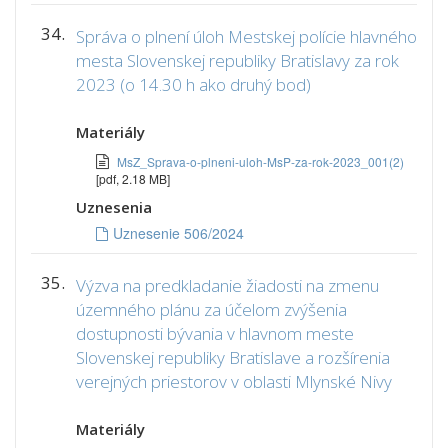
34.
Správa o plnení úloh Mestskej polície hlavného
mesta Slovenskej republiky Bratislavy za rok
2023 (o 14.30 h ako druhý bod)
Materiály
MsZ_Sprava-o-plneni-uloh-MsP-za-rok-2023_001(2)
[pdf, 2.18 MB]
Uznesenia
Uznesenie 506/2024
35.
Výzva na predkladanie žiadosti na zmenu
územného plánu za účelom zvýšenia
dostupnosti bývania v hlavnom meste
Slovenskej republiky Bratislave a rozšírenia
verejných priestorov v oblasti Mlynské Nivy
Materiály