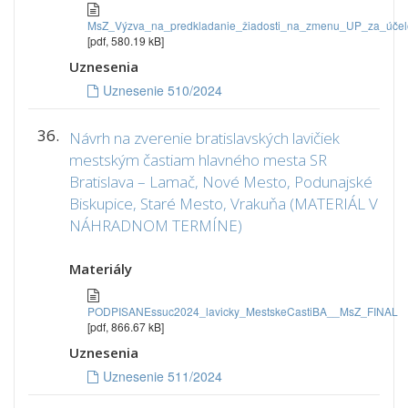
MsZ_Výzva_na_predkladanie_žiadosti_na_zmenu_UP_za_úče
[pdf, 580.19 kB]
Uznesenia
Uznesenie 510/2024
36.
Návrh na zverenie bratislavských lavičiek
mestským častiam hlavného mesta SR
Bratislava – Lamač, Nové Mesto, Podunajské
Biskupice, Staré Mesto, Vrakuňa (MATERIÁL V
NÁHRADNOM TERMÍNE)
Materiály
PODPISANEssuc2024_lavicky_MestskeCastiBA__MsZ_FINAL
[pdf, 866.67 kB]
Uznesenia
Uznesenie 511/2024