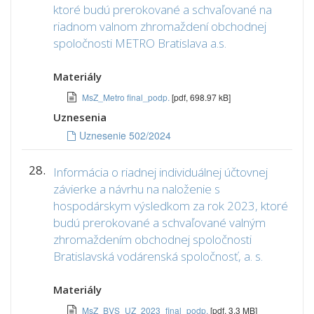
ktoré budú prerokované a schvaľované na
riadnom valnom zhromaždení obchodnej
spoločnosti METRO Bratislava a.s.
Materiály
MsZ_Metro final_podp.
[pdf, 698.97 kB]
Uznesenia
Uznesenie 502/2024
28.
Informácia o riadnej individuálnej účtovnej
závierke a návrhu na naloženie s
hospodárskym výsledkom za rok 2023, ktoré
budú prerokované a schvaľované valným
zhromaždením obchodnej spoločnosti
Bratislavská vodárenská spoločnosť, a. s.
Materiály
MsZ_BVS_UZ_2023_final_podp,
[pdf, 3.3 MB]