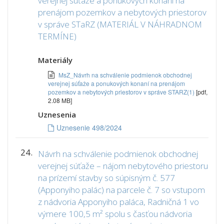
verejnej súťaže a ponukových konaní na
prenájom pozemkov a nebytových priestorov
v správe STaRZ (MATERIÁL V NÁHRADNOM
TERMÍNE)
Materiály
MsZ_Návrh na schválenie podmienok obchodnej
verejnej súťaže a ponukových konaní na prenájom
pozemkov a nebytových priestorov v správe STARZ(1)
[pdf,
2.08 MB]
Uznesenia
Uznesenie 498/2024
24.
Návrh na schválenie podmienok obchodnej
verejnej súťaže – nájom nebytového priestoru
na prízemí stavby so súpisným č. 577
(Apponyiho palác) na parcele č. 7 so vstupom
z nádvoria Apponyiho paláca, Radničná 1 vo
výmere 100,5 m² spolu s časťou nádvoria