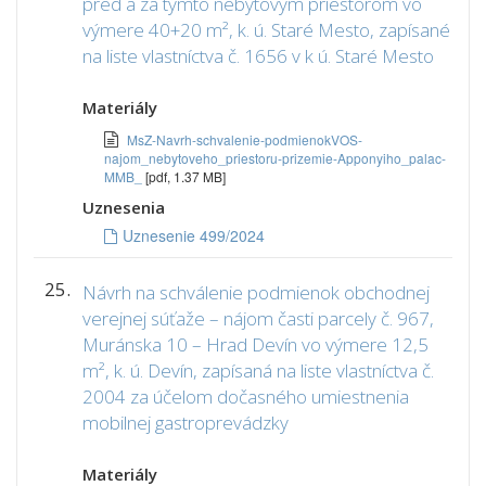
pred a za týmto nebytovým priestorom vo
výmere 40+20 m², k. ú. Staré Mesto, zapísané
na liste vlastníctva č. 1656 v k ú. Staré Mesto
Materiály
MsZ-Navrh-schvalenie-podmienokVOS-
najom_nebytoveho_priestoru-prizemie-Apponyiho_palac-
MMB_
[pdf, 1.37 MB]
Uznesenia
Uznesenie 499/2024
25.
Návrh na schválenie podmienok obchodnej
verejnej súťaže – nájom časti parcely č. 967,
Muránska 10 – Hrad Devín vo výmere 12,5
m², k. ú. Devín, zapísaná na liste vlastníctva č.
2004 za účelom dočasného umiestnenia
mobilnej gastroprevádzky
Materiály