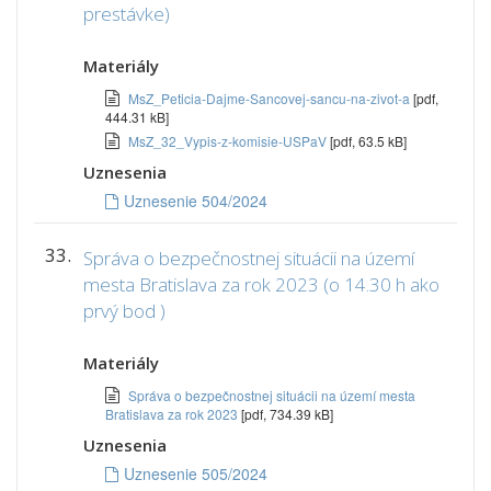
prestávke)
Materiály
MsZ_Peticia-Dajme-Sancovej-sancu-na-zivot-a
[pdf,
444.31 kB]
MsZ_32_Vypis-z-komisie-USPaV
[pdf, 63.5 kB]
Uznesenia
Uznesenie 504/2024
33.
Správa o bezpečnostnej situácii na území
mesta Bratislava za rok 2023 (o 14.30 h ako
prvý bod )
Materiály
Správa o bezpečnostnej situácii na území mesta
Bratislava za rok 2023
[pdf, 734.39 kB]
Uznesenia
Uznesenie 505/2024