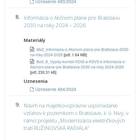
Uznesenie 483/2024
8.
Informácia o Akčnom pláne pre Bratislavu
2030 na roky 2024 – 2026
Materiály
MsZ_Informacia-o-Akcnom-plane-pre-Bratislava-2030-
na-roky-2024-2026
[pdf, 1.64 MB]
Bod_8_Vypisy-komisii-KDIS-a-KSVS-k-Informacia-o-
Akcnom-plane-pre-Bratislava-2030-na-roky-2024-2026
[pdf, 230.31 kB]
Uznesenia
Uznesenie 484/2024
9.
Návrh na majetkovoprávne usporiadanie
vzťahov k pozemkom v Bratislave, k. ú. Nivy, v
rámci projektu „Modernizácia električkových
tratí RUŽINOVSKÁ RADIÁLA“