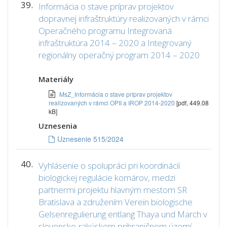
39.
Informácia o stave príprav projektov
dopravnej infraštruktúry realizovaných v rámci
Operačného programu Integrovaná
infraštruktúra 2014 – 2020 a Integrovaný
regionálny operačný program 2014 – 2020
Materiály
MsZ_Informácia o stave príprav projektov
realizovaných v rámci OPII a IROP 2014-2020
[pdf, 449.08
kB]
Uznesenia
Uznesenie 515/2024
40.
Vyhlásenie o spolupráci pri koordinácií
biologickej regulácie komárov, medzi
partnermi projektu hlavným mestom SR
Bratislava a združením Verein biologische
Gelsenregulierung entlang Thaya und March v
slovensko-rakúskom prihraničnom území