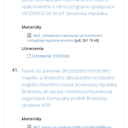
realizovaného v rámci programu spolupráce
INTERREG VA SK-AT Slovenská republika
Materiály
MsZ_Vyhlásenie o spolupráci pri koordinácií
biologickej regulácie komárov
[pdf, 281.76 kB]
Uznesenia
Uznesenie 516/2024
41.
Návrh na zverenie dlhodobého hmotného
majetku a drobného dlhodobého hmotného
majetku hlavného mesta Slovenskej republiky
Bratislavy do správy mestskej príspevkovej
organizácie Komunálny podnik Bratislavy,
skrátene KPB
Materiály
MsZ_Navrh-na-zverenie-DHM-a-DDHM-HMBA-do-