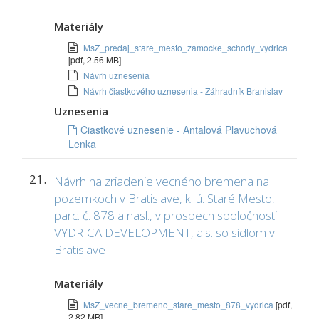
Materiály
MsZ_predaj_stare_mesto_zamocke_schody_vydrica
[pdf, 2.56 MB]
Návrh uznesenia
Návrh čiastkového uznesenia - Záhradník Branislav
Uznesenia
Čiastkové uznesenie - Antalová Plavuchová
Lenka
21.
Návrh na zriadenie vecného bremena na
pozemkoch v Bratislave, k. ú. Staré Mesto,
parc. č. 878 a nasl., v prospech spoločnosti
VYDRICA DEVELOPMENT, a.s. so sídlom v
Bratislave
Materiály
MsZ_vecne_bremeno_stare_mesto_878_vydrica
[pdf,
2.82 MB]