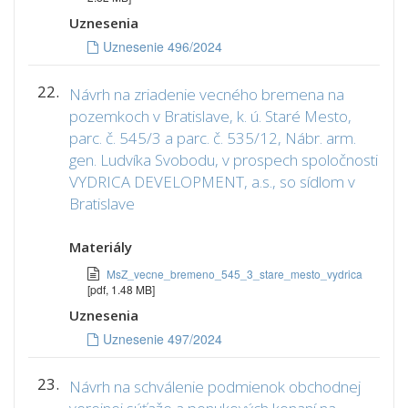
Uznesenia
Uznesenie 496/2024
22.
Návrh na zriadenie vecného bremena na
pozemkoch v Bratislave, k. ú. Staré Mesto,
parc. č. 545/3 a parc. č. 535/12, Nábr. arm.
gen. Ludvíka Svobodu, v prospech spoločnosti
VYDRICA DEVELOPMENT, a.s., so sídlom v
Bratislave
Materiály
MsZ_vecne_bremeno_545_3_stare_mesto_vydrica
[pdf, 1.48 MB]
Uznesenia
Uznesenie 497/2024
23.
Návrh na schválenie podmienok obchodnej