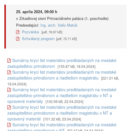
25. apríla 2024, 09:00 h
v Zrkadlovej sieni Primaciálneho paláca (1. poschodie)
Predsedajúci:
Ing. arch. Vallo Matúš
Pozvánka
[pdf, 78.97 kB]
Schválený program
[pdf, 75.71 kB]
Sumárny krycí list materiálov predkladaných na mestské
zastupiteľstvo primátorom
[155.87 kB, 18.04.2024]
Sumárny krycí list materiálov predkladaných na mestské
zastupiteľstvo primátorom a riaditeľom magistrátu
[221.31 kB,
18.04.2024]
Sumárny krycí list materiálov predkladaných na mestské
zastupiteľstvo primátorom a riaditeľom magistrátu v NT a
opravené materiály
[102.56 kB, 22.04.2024]
Sumárny krycí list materiálov predkladaných na mestské
zastupiteľstvo primátorom a riaditeľom magistrátu v NT a
opravený materiál
[101.32 kB, 23.04.2024]
Sumárny krycí list materiálov predkladaných na mestské
zastupiteľstvo primátorom v NT
[97.47 kB, 24.04.2024]