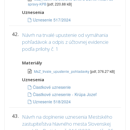
spravy-KPB
[pdf, 220.88 kB]
Uznesenia
Uznesenie 517/2024
42.
Návrh na trvalé upustenie od vymáhania
pohľadávok a odpis z účtovnej evidencie
podľa prílohy č. 1
Materiály
MsZ_trvale_upustenie_pohladavky
[pdf, 376.27 kB]
Uznesenia
Čiastkové uznesenie
Čiastkové uznesenie - Krúpa Jozef
Uznesenie 518/2024
43.
Návrh na doplnenie uznesenia Mestského
zastupiteľstva hlavného mesta Slovenskej