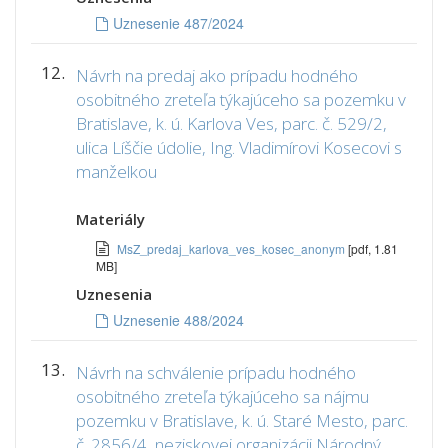
Uznesenie 487/2024
12.
Návrh na predaj ako prípadu hodného
osobitného zreteľa týkajúceho sa pozemku v
Bratislave, k. ú. Karlova Ves, parc. č. 529/2,
ulica Líščie údolie, Ing. Vladimírovi Kosecovi s
manželkou
Materiály
MsZ_predaj_karlova_ves_kosec_anonym
[pdf, 1.81
MB]
Uznesenia
Uznesenie 488/2024
13.
Návrh na schválenie prípadu hodného
osobitného zreteľa týkajúceho sa nájmu
pozemku v Bratislave, k. ú. Staré Mesto, parc.
č. 2856/4, neziskovej organizácii Národný