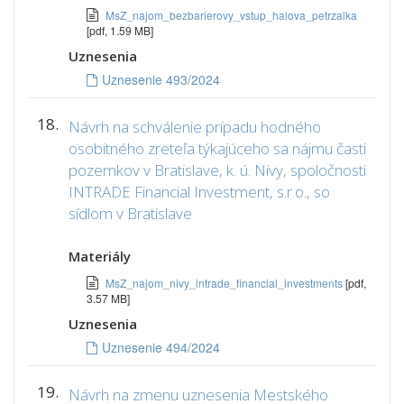
MsZ_najom_bezbarierovy_vstup_halova_petrzalka
[pdf, 1.59 MB]
Uznesenia
Uznesenie 493/2024
18.
Návrh na schválenie prípadu hodného
osobitného zreteľa týkajúceho sa nájmu časti
pozemkov v Bratislave, k. ú. Nivy, spoločnosti
INTRADE Financial Investment, s.r.o., so
sídlom v Bratislave
Materiály
MsZ_najom_nivy_intrade_financial_investments
[pdf,
3.57 MB]
Uznesenia
Uznesenie 494/2024
19.
Návrh na zmenu uznesenia Mestského