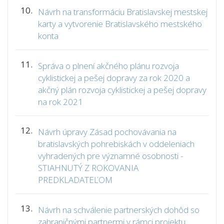
10.
Návrh na transformáciu Bratislavskej mestskej
karty a vytvorenie Bratislavského mestského
konta
11.
Správa o plnení akčného plánu rozvoja
cyklistickej a pešej dopravy za rok 2020 a
akčný plán rozvoja cyklistickej a pešej dopravy
na rok 2021
12.
Návrh úpravy Zásad pochovávania na
bratislavských pohrebiskách v oddeleniach
vyhradených pre významné osobnosti -
STIAHNUTÝ Z ROKOVANIA
PREDKLADATEĽOM
13.
Návrh na schválenie partnerských dohôd so
zahraničnými partnermi v rámci projektu