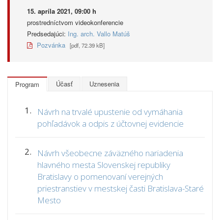
15. apríla 2021, 09:00 h
prostredníctvom videokonferencie
Predsedajúci:
Ing. arch. Vallo Matúš
Pozvánka
[pdf, 72.39 kB]
Účasť
Uznesenia
Program
1.
Návrh na trvalé upustenie od vymáhania
pohľadávok a odpis z účtovnej evidencie
2.
Návrh všeobecne záväzného nariadenia
hlavného mesta Slovenskej republiky
Bratislavy o pomenovaní verejných
priestranstiev v mestskej časti Bratislava-Staré
Mesto