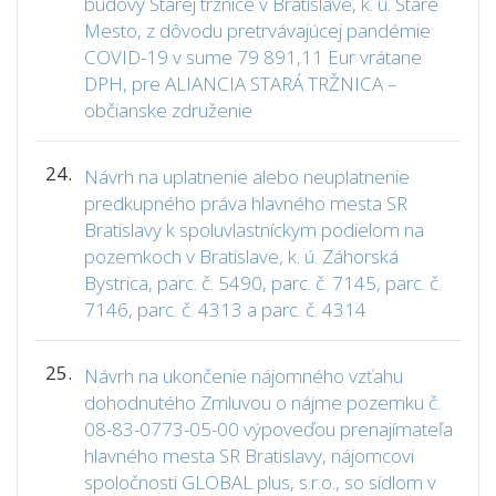
budovy Starej tržnice v Bratislave, k. ú. Staré
Mesto, z dôvodu pretrvávajúcej pandémie
COVID-19 v sume 79 891,11 Eur vrátane
DPH, pre ALIANCIA STARÁ TRŽNICA –
občianske združenie
24.
Návrh na uplatnenie alebo neuplatnenie
predkupného práva hlavného mesta SR
Bratislavy k spoluvlastníckym podielom na
pozemkoch v Bratislave, k. ú. Záhorská
Bystrica, parc. č. 5490, parc. č. 7145, parc. č.
7146, parc. č. 4313 a parc. č. 4314
25.
Návrh na ukončenie nájomného vzťahu
dohodnutého Zmluvou o nájme pozemku č.
08-83-0773-05-00 výpoveďou prenajímateľa
hlavného mesta SR Bratislavy, nájomcovi
spoločnosti GLOBAL plus, s.r.o., so sídlom v