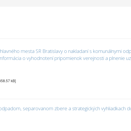
hlavného mesta SR Bratislavy o nakladaní s komunálnymi o
informácia o vyhodnotení pripomienok verejnosti a plnenie 
 358.57 kB]
 odpadom, separovanom zbere a strategických vyhliadkach d