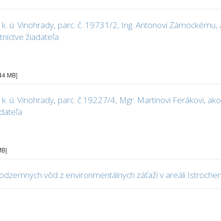
 k. ú. Vinohrady, parc. č. 19731/2, Ing. Antonovi Zámockému
níctve žiadateľa
.44 MB]
 k. ú. Vinohrady, parc. č.19227/4, Mgr. Martinovi Ferákovi,
dateľa
MB]
odzemných vôd z environmentálnych záťaží v areáli Istroche