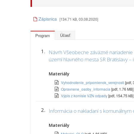
Zápisnica
[134.71 kB, 03.08.2020]
Účasť
Program
1.
Návrh Všeobecne záväzné nariadenie 
území hlavného mesta SR Bratislavy – 
Materiály
Vyhodnotenie_pripomienok_verejnosti
[pdf,
Opravnene_osoby_informacia
[pdf, 1.76 MB]
Výpis z komisie VZN odpady
[pdf, 154.75 kB]
2.
Informácia o nakladaní s komunálnym
Materiály
Material_OLO
[pdf, 1.86 MB]