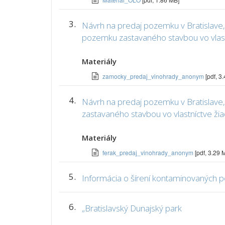
3.
Návrh na predaj pozemku v Bratislave,
pozemku zastavaného stavbou vo vlast
Materiály
zamocky_predaj_vinohrady_anonym
[pdf, 3
4.
Návrh na predaj pozemku v Bratislave,
zastavaného stavbou vo vlastníctve žia
Materiály
ferak_predaj_vinohrady_anonym
[pdf, 3.29 
5.
Informácia o šírení kontaminovaných p
6.
„Bratislavský Dunajský park