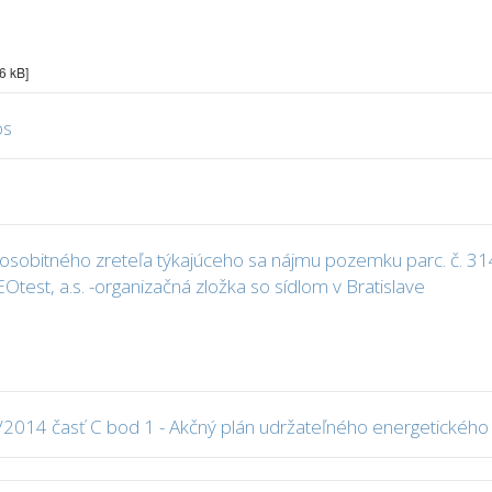
6 kB]
os
osobitného zreteľa týkajúceho sa nájmu pozemku parc. č. 314
EOtest, a.s. -organizačná zložka so sídlom v Bratislave
/2014 časť C bod 1 - Akčný plán udržateľného energetického 