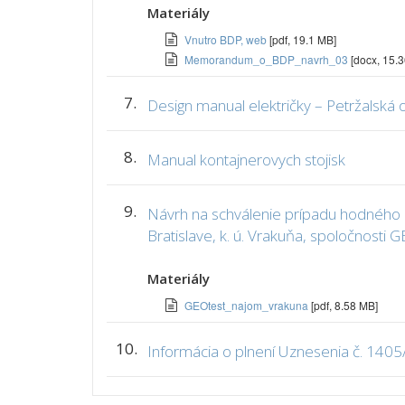
Materiály
Vnutro BDP, web
[pdf, 19.1 MB]
Memorandum_o_BDP_navrh_03
[docx, 15.3
7.
Design manual električky – Petržalská 
8.
Manual kontajnerovych stojisk
9.
Návrh na schválenie prípadu hodného 
Bratislave, k. ú. Vrakuňa, spoločnosti G
Materiály
GEOtest_najom_vrakuna
[pdf, 8.58 MB]
10.
Informácia o plnení Uznesenia č. 1405