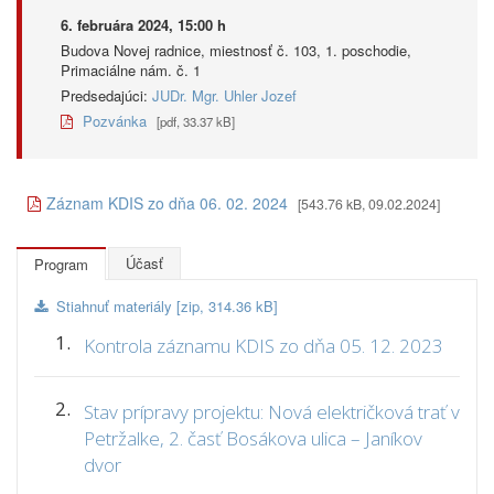
6. februára 2024, 15:00 h
Budova Novej radnice, miestnosť č. 103, 1. poschodie,
Primaciálne nám. č. 1
Predsedajúci:
JUDr. Mgr. Uhler Jozef
Pozvánka
[pdf, 33.37 kB]
Záznam KDIS zo dňa 06. 02. 2024
[543.76 kB, 09.02.2024]
Účasť
Program
Stiahnuť materiály [zip, 314.36 kB]
1.
Kontrola záznamu KDIS zo dňa 05. 12. 2023
2.
Stav prípravy projektu: Nová električková trať v
Petržalke, 2. časť Bosákova ulica – Janíkov
dvor