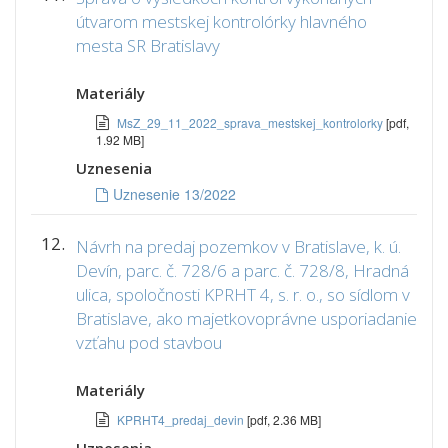
útvarom mestskej kontrolórky hlavného
mesta SR Bratislavy
Materiály
MsZ_29_11_2022_sprava_mestskej_kontrolorky
[pdf,
1.92 MB]
Uznesenia
Uznesenie 13/2022
12.
Návrh na predaj pozemkov v Bratislave, k. ú.
Devín, parc. č. 728/6 a parc. č. 728/8, Hradná
ulica, spoločnosti KPRHT 4, s. r. o., so sídlom v
Bratislave, ako majetkovoprávne usporiadanie
vzťahu pod stavbou
Materiály
KPRHT4_predaj_devin
[pdf, 2.36 MB]