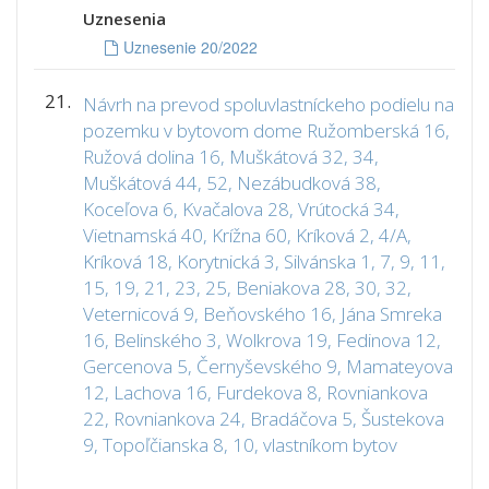
Uznesenia
Uznesenie 20/2022
21.
Návrh na prevod spoluvlastníckeho podielu na
pozemku v bytovom dome Ružomberská 16,
Ružová dolina 16, Muškátová 32, 34,
Muškátová 44, 52, Nezábudková 38,
Koceľova 6, Kvačalova 28, Vrútocká 34,
Vietnamská 40, Krížna 60, Kríková 2, 4/A,
Kríková 18, Korytnická 3, Silvánska 1, 7, 9, 11,
15, 19, 21, 23, 25, Beniakova 28, 30, 32,
Veternicová 9, Beňovského 16, Jána Smreka
16, Belinského 3, Wolkrova 19, Fedinova 12,
Gercenova 5, Černyševského 9, Mamateyova
12, Lachova 16, Furdekova 8, Rovniankova
22, Rovniankova 24, Bradáčova 5, Šustekova
9, Topoľčianska 8, 10, vlastníkom bytov