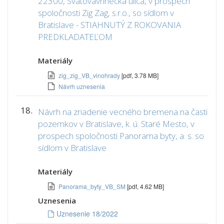
22300, Svätovavrinecká ulica, v prospech
spoločnosti Zig Zag, s.r.o., so sídlom v
Bratislave - STIAHNUTÝ Z ROKOVANIA
PREDKLADATEĽOM
Materiály
zig_zig_VB_vinohrady
[pdf, 3.78 MB]
Návrh uznesenia
18.
Návrh na zriadenie vecného bremena na časti
pozemkov v Bratislave, k. ú. Staré Mesto, v
prospech spoločnosti Panorama byty, a. s. so
sídlom v Bratislave
Materiály
Panorama_byty_VB_SM
[pdf, 4.62 MB]
Uznesenia
Uznesenie 18/2022