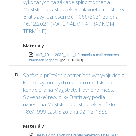
vykonaných na základe splnomocnenia
Mestského zastupiteľstva hlavného mesta SR
Bratislavy, uznesenie č. 1066/2021 zo dňa
16.12.2021 (MATERIÁL V NÁHRADNOM
TERMÍNE)
Materiály
MsZ_29.11.2022_final_Informacia o realizovanych
zmenach rozpoctu
[pdf, 3.15 MB]
b.
Správa o prijatých opatreniach vyplývajúcich z
kontrol vykonaných útvarom mestského
kontrolóra na Magistráte hlavného mesta
Slovenskej republiky Bratislavy podľa
uznesenia Mestského zastupiteľstva číslo
186/1999 časť B zo dňa 02. 12. 1999
Materiály
Sprava o prijatych opatreniach-kontroly UMK_MsZ