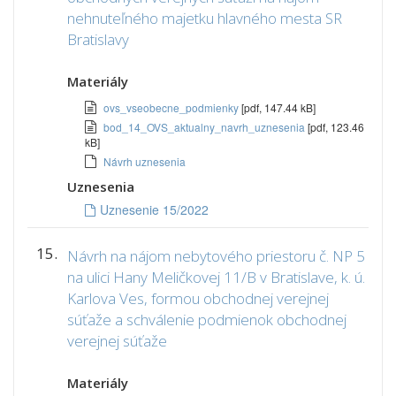
nehnuteľného majetku hlavného mesta SR
Bratislavy
Materiály
ovs_vseobecne_podmienky
[pdf, 147.44 kB]
bod_14_OVS_aktualny_navrh_uznesenia
[pdf, 123.46
kB]
Návrh uznesenia
Uznesenia
Uznesenie 15/2022
15.
Návrh na nájom nebytového priestoru č. NP 5
na ulici Hany Meličkovej 11/B v Bratislave, k. ú.
Karlova Ves, formou obchodnej verejnej
súťaže a schválenie podmienok obchodnej
verejnej súťaže
Materiály