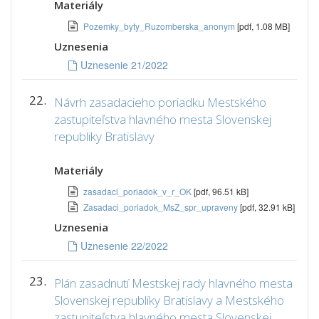
Materiály
Pozemky_byty_Ruzomberska_anonym
[pdf, 1.08 MB]
Uznesenia
Uznesenie 21/2022
22.
Návrh zasadacieho poriadku Mestského
zastupiteľstva hlavného mesta Slovenskej
republiky Bratislavy
Materiály
zasadaci_poriadok_v_r_OK
[pdf, 96.51 kB]
Zasadaci_poriadok_MsZ_spr_upraveny
[pdf, 32.91 kB]
Uznesenia
Uznesenie 22/2022
23.
Plán zasadnutí Mestskej rady hlavného mesta
Slovenskej republiky Bratislavy a Mestského
zastupiteľstva hlavného mesta Slovenskej