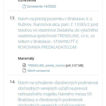
Uznesenia
Uznesenie 14/2022
13.
Návrh na predaj pozemku v Bratislave, k. ú.
Ružinov, Narcisová ulica, parc. č. 15585/2 pod
stavbou vo vlastníctve žiadateľa, do výlučného
vlastníctva spoločnosti TRENDLINE, s.r.o., so
sídlom v Bratislave - STIAHNUTÝ Z
ROKOVANIA PREDKLADATEĽOM
Materiály
TRENDLINE_predaj_ruzinov
[pdf, 3.57 MB]
Návrh uznesenia
14.
Návrh na schválenie všeobecných podmienok
obchodných verejných súťaží na prevod
nehnuteľného majetku hlavného mesta SR
Bratislavy a všeobecných podmienok
obchodných verejných súťaží na nájom