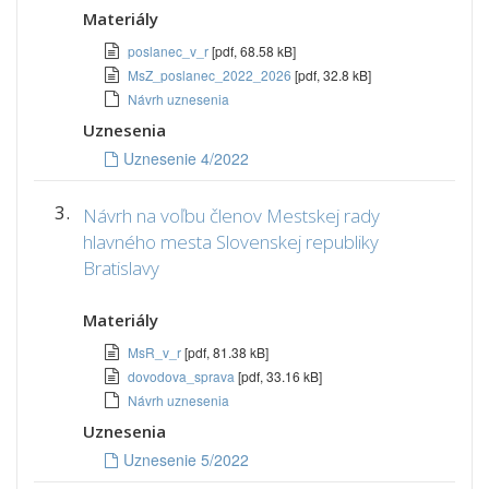
Materiály
poslanec_v_r
[pdf, 68.58 kB]
MsZ_poslanec_2022_2026
[pdf, 32.8 kB]
Návrh uznesenia
Uznesenia
Uznesenie 4/2022
3.
Návrh na voľbu členov Mestskej rady
hlavného mesta Slovenskej republiky
Bratislavy
Materiály
MsR_v_r
[pdf, 81.38 kB]
dovodova_sprava
[pdf, 33.16 kB]
Návrh uznesenia
Uznesenia
Uznesenie 5/2022