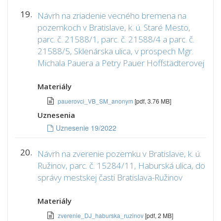
19.
Návrh na zriadenie vecného bremena na
pozemkoch v Bratislave, k. ú. Staré Mesto,
parc. č. 21588/1, parc. č. 21588/4 a parc. č.
21588/5, Sklenárska ulica, v prospech Mgr.
Michala Pauera a Petry Pauer Hoffstädterovej
Materiály
pauerovci_VB_SM_anonym
[pdf, 3.76 MB]
Uznesenia
Uznesenie 19/2022
20.
Návrh na zverenie pozemku v Bratislave, k. ú.
Ružinov, parc. č. 15284/11, Haburská ulica, do
správy mestskej časti Bratislava-Ružinov
Materiály
zverenie_DJ_haburska_ruzinov
[pdf, 2 MB]