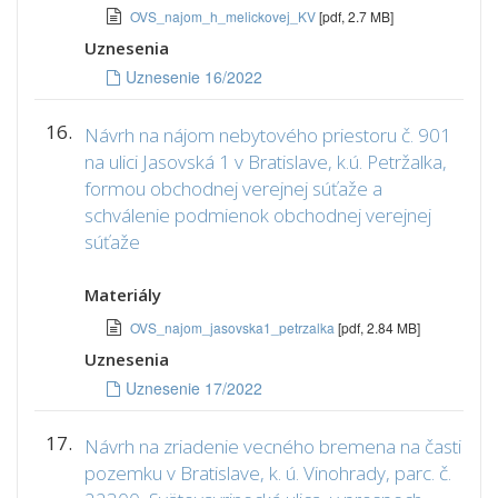
OVS_najom_h_melickovej_KV
[pdf, 2.7 MB]
Uznesenia
Uznesenie 16/2022
16.
Návrh na nájom nebytového priestoru č. 901
na ulici Jasovská 1 v Bratislave, k.ú. Petržalka,
formou obchodnej verejnej súťaže a
schválenie podmienok obchodnej verejnej
súťaže
Materiály
OVS_najom_jasovska1_petrzalka
[pdf, 2.84 MB]
Uznesenia
Uznesenie 17/2022
17.
Návrh na zriadenie vecného bremena na časti
pozemku v Bratislave, k. ú. Vinohrady, parc. č.