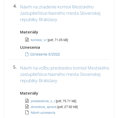
4.
Návrh na zriadenie komisií Mestského
zastupiteľstva hlavného mesta Slovenskej
republiky Bratislavy
Materiály
komisie_v.r
[pdf, 71.05 kB]
Uznesenia
Uznesenie 6/2022
5.
Návrh na voľbu predsedov komisií Mestského
zastupiteľstva hlavného mesta Slovenskej
republiky Bratislavy
Materiály
predsedovia_v_r
[pdf, 75.71 kB]
dovodova_sprava
[pdf, 27.92 kB]
Návrh uznesenia