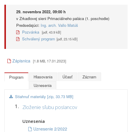
29. novembra 2022, 09:00 h
v Zrkadlovej sieni Primaciálneho paláca (1. poschodie)
Predsedajúci:
Ing. arch. Vallo Matúš
Pozvánka
[pdf, 43.9 kB]
Schválený program
[pdf, 23.15 kB]
Zápisnica
[1.8 MB, 17.01.2023]
Hlasovania
Účasť
Záznam
Program
Uznesenia
Stiahnuť materiály [zip, 33.73 MB]
1.
Zloženie sľubu poslancov
Uznesenia
Uznesenie 2/2022