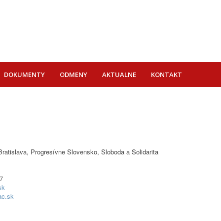
DOKUMENTY
ODMENY
AKTUALNE
KONTAKT
atislava, Progresívne Slovensko, Sloboda a Solidarita
7
sk
ac.sk