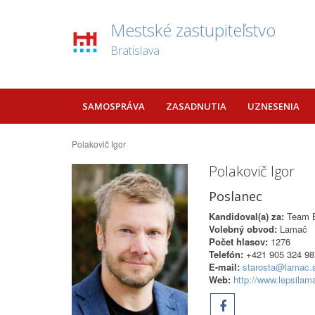
Mestské zastupiteľstvo
Bratislava
SAMOSPRÁVA
ZASADNUTIA
UZNESENIA
Polakovič Igor
Polakovič Igor
Poslanec
Kandidoval(a) za:
Team Br
Volebný obvod:
Lamač
Počet hlasov:
1276
Telefón:
+421 905 324 98
E-mail:
starosta@lamac.
Web:
http://www.lepsilam