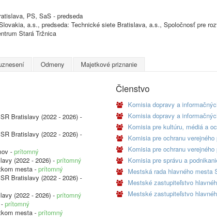
atislava, PS, SaS - predseda
vakia, a.s., predseda: Technické siete Bratislava, a.s., Spoločnosť pre roz
ntrum Stará Tržnica
uznesení
Odmeny
Majetkové priznanie
Členstvo
Komisia dopravy a informačný
Komisia dopravy a informačnýc
SR Bratislavy (2022 - 2026) -
Komisia pre kultúru, médiá a oc
SR Bratislavy (2022 - 2026) -
Komisia pre ochranu verejného
Komisia pre ochranu verejného 
mov -
prítomný
lavy (2022 - 2026) -
prítomný
Komisia pre správu a podnikan
etkom mesta -
prítomný
Mestská rada hlavného mesta SR
SR Bratislavy (2022 - 2026) -
Mestské zastupiteľstvo hlavnéh
Mestské zastupiteľstvo hlavnéh
lavy (2022 - 2026) -
prítomný
 -
prítomný
etkom mesta -
prítomný