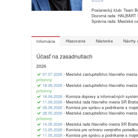
Poslanecký klub: Team Br
Dozorná rada: HALBART Slo
Správna rada: Mestské ce
Hlasovania
Nástenka
Návrhy 
Informácie
Účasť na zasadnutiach
2026
07.07.2026
- Mestské zastupiteľstvo hlavného mesta 
prítomný
18.06.2026
- Mestské zastupiteľstvo hlavného mesta 
prítomný
16.06.2026
- Komisia dopravy a informačných systé
11.06.2026
- Mestská rada hlavného mesta SR Bratis
08.06.2026
- Komisia pre správu a podnikanie s maj
28.05.2026
- Mestské zastupiteľstvo hlavného mesta 
prítomný
14.05.2026
- Mestská rada hlavného mesta SR Bratis
13.05.2026
- Komisia pre ochranu verejného poriadku
11.05.2026
- Komisia pre správu a podnikanie s maj