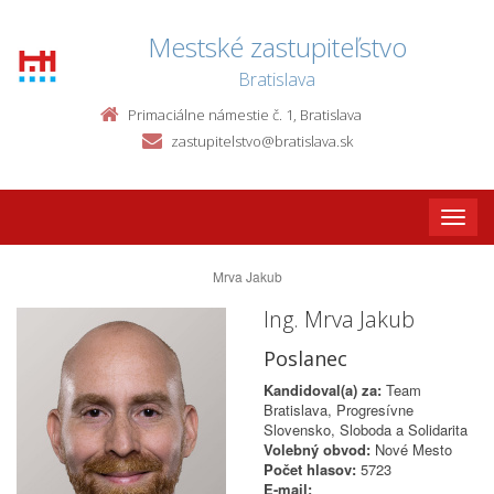
Mestské zastupiteľstvo
Bratislava
Primaciálne námestie č. 1, Bratislava
zastupitelstvo@bratislava.sk
Toggle
naviga
Mrva Jakub
Ing. Mrva Jakub
Poslanec
Kandidoval(a) za:
Team
Bratislava, Progresívne
Slovensko, Sloboda a Solidarita
Volebný obvod:
Nové Mesto
Počet hlasov:
5723
E-mail: