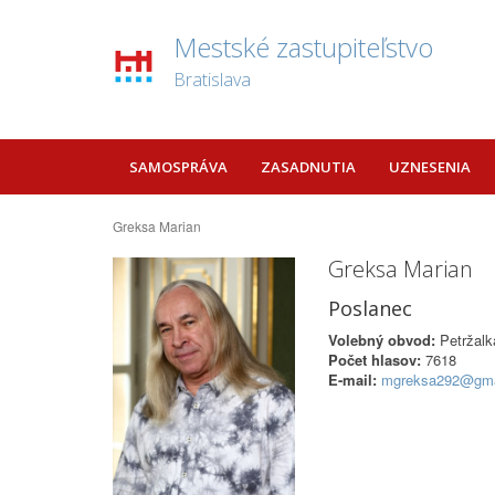
Mestské zastupiteľstvo
Bratislava
SAMOSPRÁVA
ZASADNUTIA
UZNESENIA
Greksa Marian
Greksa Marian
Poslanec
Volebný obvod:
Petržalk
Počet hlasov:
7618
E-mail:
mgreksa292@gma