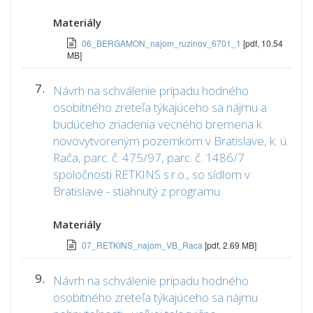
Materiály
06_BERGAMON_najom_ruzinov_6701_1
[pdf, 10.54
MB]
7.
Návrh na schválenie prípadu hodného
osobitného zreteľa týkajúceho sa nájmu a
budúceho zriadenia vecného bremena k
novovytvoreným pozemkom v Bratislave, k. ú.
Rača, parc. č. 475/97, parc. č. 1486/7
spoločnosti RETKINS s.r.o., so sídlom v
Bratislave - stiahnutý z programu
Materiály
07_RETKINS_najom_VB_Raca
[pdf, 2.69 MB]
9.
Návrh na schválenie prípadu hodného
osobitného zreteľa týkajúceho sa nájmu