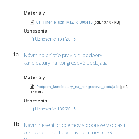
Materiály
01_Plnenie_uzn_MsZ_k_300415
[pdf, 137.07 kB]
Uznesenia
Uznesenie 131/2015
1a.
Návrh na prijatie pravidiel podpory
kandidatúry na kongresové podujatia
Materiály
Podpora_kandidatury_na_kongresove_podujatie
[pdf,
97.3 kB]
Uznesenia
Uznesenie 132/2015
1b.
Návrh riešení problémov v doprave v oblasti
cestovného ruchu v hlavnom meste SR