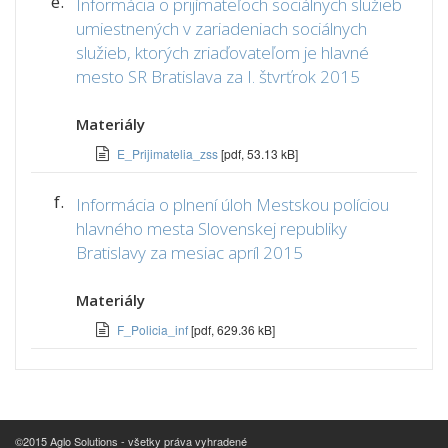
e.
Informácia o prijímateľoch sociálnych služieb
umiestnených v zariadeniach sociálnych
služieb, ktorých zriaďovateľom je hlavné
mesto SR Bratislava za I. štvrťrok 2015
Materiály
E_Prijimatelia_zss
[pdf, 53.13 kB]
f.
Informácia o plnení úloh Mestskou políciou
hlavného mesta Slovenskej republiky
Bratislavy za mesiac apríl 2015
Materiály
F_Policia_inf
[pdf, 629.36 kB]
©2015 Aglo Solutions - všetky práva vyhradené