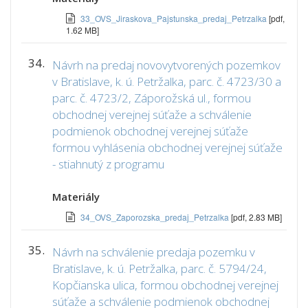
33_OVS_Jiraskova_Pajstunska_predaj_Petrzalka
[pdf,
1.62 MB]
34.
Návrh na predaj novovytvorených pozemkov
v Bratislave, k. ú. Petržalka, parc. č. 4723/30 a
parc. č. 4723/2, Záporožská ul., formou
obchodnej verejnej súťaže a schválenie
podmienok obchodnej verejnej súťaže
formou vyhlásenia obchodnej verejnej súťaže
- stiahnutý z programu
Materiály
34_OVS_Zaporozska_predaj_Petrzalka
[pdf, 2.83 MB]
35.
Návrh na schválenie predaja pozemku v
Bratislave, k. ú. Petržalka, parc. č. 5794/24,
Kopčianska ulica, formou obchodnej verejnej
súťaže a schválenie podmienok obchodnej