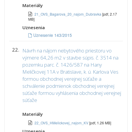
Materiály
21_OVS_Bagarova_20_najom_Dubravka
[pdf, 2.17
MB]
Uznesenia
Uznesenie 143/2015
22.
Návrh na nájom nebytového priestoru vo
výmere 64,26 m2 v stavbe súpis. č. 3514 na
pozemku parc. č. 1426/587 na Hany
Meličkovej 11A v Bratislave, k. ú. Karlova Ves
formou obchodnej verejnej súťaže a
schválenie podmienok obchodnej verejnej
súťaže formou vyhlásenia obchodnej verejnej
súťaže
Materiály
22_OVS_HMelickovej_najom_KV
[pdf, 1.26 MB]
Uznesenia