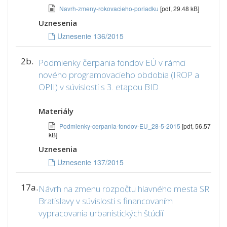
Navrh-zmeny-rokovacieho-poriadku
[pdf, 29.48 kB]
Uznesenia
Uznesenie 136/2015
2b.
Podmienky čerpania fondov EÚ v rámci
nového programovacieho obdobia (IROP a
OPII) v súvislosti s 3. etapou BID
Materiály
Podmienky-cerpania-fondov-EU_28-5-2015
[pdf, 56.57
kB]
Uznesenia
Uznesenie 137/2015
17a.
Návrh na zmenu rozpočtu hlavného mesta SR
Bratislavy v súvislosti s financovaním
vypracovania urbanistických štúdií