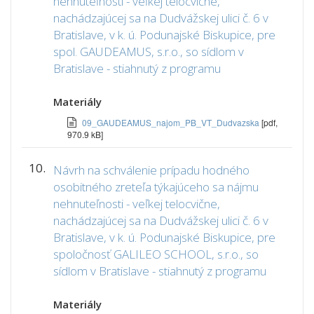
nehnuteľnosti - veľkej telocvične,
nachádzajúcej sa na Dudvážskej ulici č. 6 v
Bratislave, v k. ú. Podunajské Biskupice, pre
spol. GAUDEAMUS, s.r.o., so sídlom v
Bratislave - stiahnutý z programu
Materiály
09_GAUDEAMUS_najom_PB_VT_Dudvazska
[pdf,
970.9 kB]
10.
Návrh na schválenie prípadu hodného
osobitného zreteľa týkajúceho sa nájmu
nehnuteľnosti - veľkej telocvične,
nachádzajúcej sa na Dudvážskej ulici č. 6 v
Bratislave, v k. ú. Podunajské Biskupice, pre
spoločnosť GALILEO SCHOOL, s.r.o., so
sídlom v Bratislave - stiahnutý z programu
Materiály