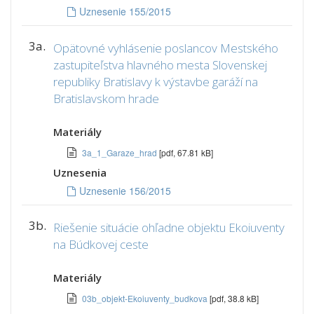
Uznesenie 155/2015
3a.
Opätovné vyhlásenie poslancov Mestského
zastupiteľstva hlavného mesta Slovenskej
republiky Bratislavy k výstavbe garáží na
Bratislavskom hrade
Materiály
3a_1_Garaze_hrad
[pdf, 67.81 kB]
Uznesenia
Uznesenie 156/2015
3b.
Riešenie situácie ohľadne objektu Ekoiuventy
na Búdkovej ceste
Materiály
03b_objekt-Ekoiuventy_budkova
[pdf, 38.8 kB]