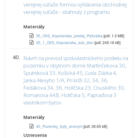
verejnej súťaže formou vyhlásenia obchodnej
verejnej súťaže - stiahnutý z programu
Materiály
35_OVS_Kopcianska_predaj_Petrzalka
[pdf, 1.3 MB]
35_1_OVS_Kopcianska_sub_stan
[pdf, 245.16 kB]
40.
Návrh na prevod spoluvlastníckeho podielu na
pozemku v obytnom dome Martinčekova 30,
Sputniková 33, Košická 45, Ľuda Zúbka 4,
Janka Alexyho 1/A, Pri kríži 32, 34, 36,
Fedákova 34, 36, Holíčska 23, Osuského 30,
Romanova 44B, Holíčska 5, Papraďova 3
vlastníkom bytov
Materiály
40_Pozemky_byty_anonym
[pdf, 36.65 kB]
Uznesenia