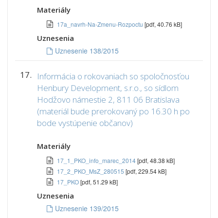
Materiály
17a_navrh-Na-Zmenu-Rozpoctu
[pdf, 40.76 kB]
Uznesenia
Uznesenie 138/2015
17.
Informácia o rokovaniach so spoločnosťou
Henbury Development, s.r.o., so sídlom
Hodžovo námestie 2, 811 06 Bratislava
(materiál bude prerokovaný po 16.30 h po
bode vystúpenie občanov)
Materiály
17_1_PKO_info_marec_2014
[pdf, 48.38 kB]
17_2_PKO_MsZ_280515
[pdf, 229.54 kB]
17_PKO
[pdf, 51.29 kB]
Uznesenia
Uznesenie 139/2015