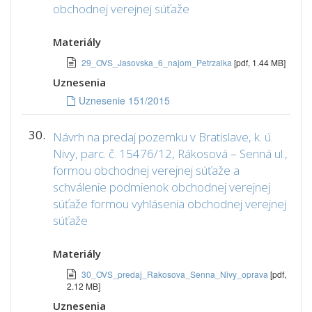
obchodnej verejnej súťaže
Materiály
29_OVS_Jasovska_6_najom_Petrzalka
[pdf, 1.44 MB]
Uznesenia
Uznesenie 151/2015
30.
Návrh na predaj pozemku v Bratislave, k. ú.
Nivy, parc. č. 15476/12, Rákosová – Senná ul.,
formou obchodnej verejnej súťaže a
schválenie podmienok obchodnej verejnej
súťaže formou vyhlásenia obchodnej verejnej
súťaže
Materiály
30_OVS_predaj_Rakosova_Senna_Nivy_oprava
[pdf,
2.12 MB]
Uznesenia