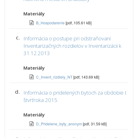
Materiály
B_Hospodarenie
[pdf, 105.61 kB]
c.
Informácia o postupe pri odstraňovaní
Inventarizačných rozdielov v Inventarizácii k
31.12.2013
Materiály
C_Invent_rizdiely_NT
[pdf, 143.69 kB]
d.
Informácia o pridelených bytoch za obdobie I.
štvrťroka 2015
Materiály
D_Pridelene_byty_anonym
[pdf, 31.59 kB]