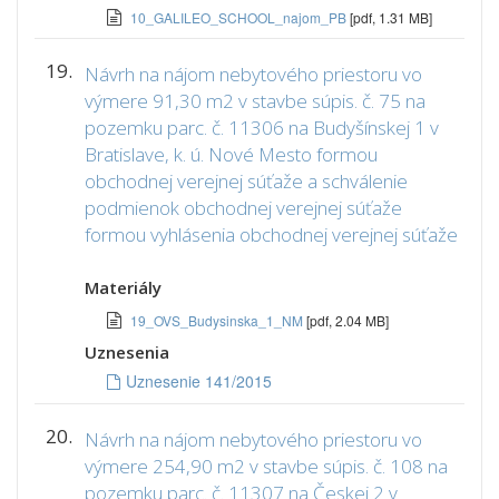
10_GALILEO_SCHOOL_najom_PB
[pdf, 1.31 MB]
19.
Návrh na nájom nebytového priestoru vo
výmere 91,30 m2 v stavbe súpis. č. 75 na
pozemku parc. č. 11306 na Budyšínskej 1 v
Bratislave, k. ú. Nové Mesto formou
obchodnej verejnej súťaže a schválenie
podmienok obchodnej verejnej súťaže
formou vyhlásenia obchodnej verejnej súťaže
Materiály
19_OVS_Budysinska_1_NM
[pdf, 2.04 MB]
Uznesenia
Uznesenie 141/2015
20.
Návrh na nájom nebytového priestoru vo
výmere 254,90 m2 v stavbe súpis. č. 108 na
pozemku parc. č. 11307 na Českej 2 v