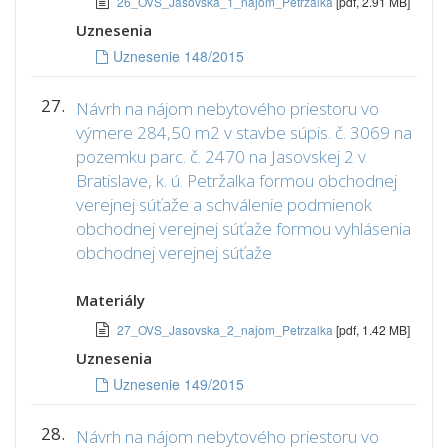
26_OVS_Jasovska_1_najom_Petrzalka
[pdf, 2.91 MB]
Uznesenia
Uznesenie 148/2015
27.
Návrh na nájom nebytového priestoru vo
výmere 284,50 m2 v stavbe súpis. č. 3069 na
pozemku parc. č. 2470 na Jasovskej 2 v
Bratislave, k. ú. Petržalka formou obchodnej
verejnej súťaže a schválenie podmienok
obchodnej verejnej súťaže formou vyhlásenia
obchodnej verejnej súťaže
Materiály
27_OVS_Jasovska_2_najom_Petrzalka
[pdf, 1.42 MB]
Uznesenia
Uznesenie 149/2015
28.
Návrh na nájom nebytového priestoru vo