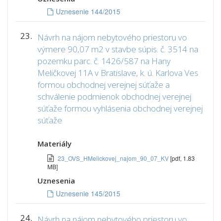
Uznesenie 144/2015
23.
Návrh na nájom nebytového priestoru vo
výmere 90,07 m2 v stavbe súpis. č. 3514 na
pozemku parc. č. 1426/587 na Hany
Meličkovej 11A v Bratislave, k. ú. Karlova Ves
formou obchodnej verejnej súťaže a
schválenie podmienok obchodnej verejnej
súťaže formou vyhlásenia obchodnej verejnej
súťaže
Materiály
23_OVS_HMelickovej_najom_90_07_KV
[pdf, 1.83
MB]
Uznesenia
Uznesenie 145/2015
24.
Návrh na nájom nebytového priestoru vo