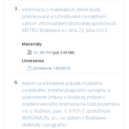
3.
Informácia o materiáloch, ktoré budú
prerokované a schvaľované na riadnom
valnom zhromaždení obchodnej spoločnosti
METRO Bratislava a.s. dňa 22. júna 2015
Materiály
03_METRO
[pdf, 2.06 MB]
Uznesenia
Uznesenie 140/2015
6.
Návrh na schválenie prípadu hodného
osobitného zreteľa týkajúceho sa nájmu a
uzatvorenie zmluvy o budúcej zmluve o
zriadení vecného bremena na časti pozemkov
v k. ú. Ružinov, parc. č. 6701/1 spoločnosti
BERGAMON, a.s., so sídlom v Bratislave -
stiahnutý z programu