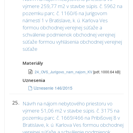
výmere 259,77 m2 v stavbe súpis. č. 5962 na
pozemku parc. č. 1160/6 na Jurigovom
námestí 1 v Bratislave, k. ú. Karlova Ves
formou obchodnej verejnej súťaže a
schválenie podmienok obchodnej verejnej
súťaže formou vyhlásenia obchodnej verejnej
súťaže
Materiály
24_OVS_Jurigovo_nam_najom_KV
[pdf, 1000.64 kB]
Uznesenia
Uznesenie 146/2015
25.
Návrh na nájom nebytového priestoru vo
výmere 51,06 m2 v stavbe súpis. č. 3175 na
pozemku parc. č. 1669/466 na Pribišovej 8 v
Bratislave, k. ú. Karlova Ves formou obchodnej
verejnej súťaže a schválenie podmienok