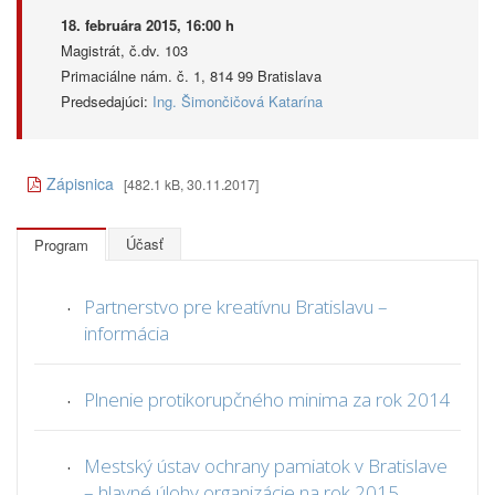
18. februára 2015, 16:00 h
Magistrát, č.dv. 103
Primaciálne nám. č. 1, 814 99 Bratislava
Predsedajúci:
Ing. Šimončičová Katarína
Zápisnica
[482.1 kB, 30.11.2017]
Účasť
Program
.
Partnerstvo pre kreatívnu Bratislavu –
informácia
.
Plnenie protikorupčného minima za rok 2014
.
Mestský ústav ochrany pamiatok v Bratislave
– hlavné úlohy organizácie na rok 2015