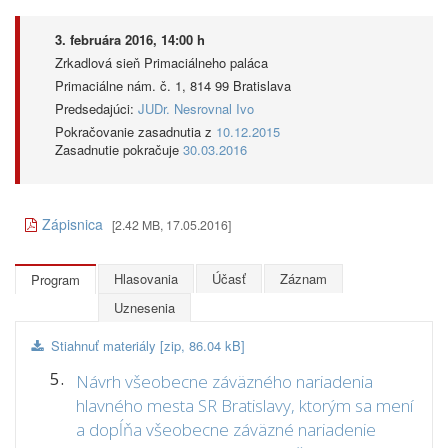
3. februára 2016, 14:00 h
Zrkadlová sieň Primaciálneho paláca
Primaciálne nám. č. 1, 814 99 Bratislava
Predsedajúci:
JUDr. Nesrovnal Ivo
Pokračovanie zasadnutia z
10.12.2015
Zasadnutie pokračuje
30.03.2016
Zápisnica
[2.42 MB, 17.05.2016]
Hlasovania
Účasť
Záznam
Program
Uznesenia
Stiahnuť materiály [zip, 86.04 kB]
5.
Návrh všeobecne záväzného nariadenia
hlavného mesta SR Bratislavy, ktorým sa mení
a dopĺňa všeobecne záväzné nariadenie