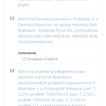
prijaté
32.
Návrh na zverenie pozemkov v Bratislave, k. ú.
Devínska Nová Ves, do správy mestskej časti
Bratislava – Devínska Nová Ves, pod budovou
detských jaslí, materskej školy, základnej školy
a pod komunikáciou
Uznesenia
Uznesenie 374/2016
33.
Návrh na zrušenie predkupného práva
hlavného mesta SR Bratislavy k
spoluvlastníckym podielom na pozemkoch v
Bratislave, k. ú. Podunajské Biskupice, parc. č.
2224 v podiele 7456/35414, parc. č. 2225 v
podiele 7456/35414, parc. č. 2226/3 v
podiele 1/2, v spoluvlastníctve Roberta