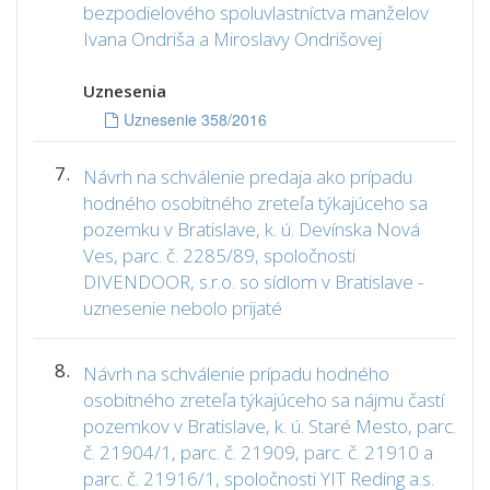
bezpodielového spoluvlastníctva manželov
Ivana Ondriša a Miroslavy Ondrišovej
Uznesenia
Uznesenie 358/2016
7.
Návrh na schválenie predaja ako prípadu
hodného osobitného zreteľa týkajúceho sa
pozemku v Bratislave, k. ú. Devínska Nová
Ves, parc. č. 2285/89, spoločnosti
DIVENDOOR, s.r.o. so sídlom v Bratislave -
uznesenie nebolo prijaté
8.
Návrh na schválenie prípadu hodného
osobitného zreteľa týkajúceho sa nájmu častí
pozemkov v Bratislave, k. ú. Staré Mesto, parc.
č. 21904/1, parc. č. 21909, parc. č. 21910 a
parc. č. 21916/1, spoločnosti YIT Reding a.s.