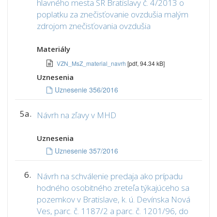
hlavného mesta SR Bratislavy č. 4/2013 o
poplatku za znečisťovanie ovzdušia malým
zdrojom znečisťovania ovzdušia
Materiály
VZN_MsZ_material_navrh
[pdf, 94.34 kB]
Uznesenia
Uznesenie 356/2016
5a.
Návrh na zľavy v MHD
Uznesenia
Uznesenie 357/2016
6.
Návrh na schválenie predaja ako prípadu
hodného osobitného zreteľa týkajúceho sa
pozemkov v Bratislave, k. ú. Devínska Nová
Ves, parc. č. 1187/2 a parc. č. 1201/96, do