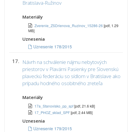
Bratislava-Ružinov
Materiály
Zverenie_ZSDrienova_Ruzinov_15286-26
[pdf, 1.29
MB]
Uznesenia
Uznesenie 178/2015
17.
Návrh na schválenie nájmu nebytových
priestorov v Plavárni Pasienky pre Slovenskú
plaveckú federáciu so sídlom v Bratislave ako
prípadu hodného osobitného zreteľa
Materiály
17a_Stanovisko_pp_spf
[pdf, 21.6 kB]
17_PHOZ_sklad_SPF
[pdf, 2.44 MB]
Uznesenia
Uznesenie 179/2015