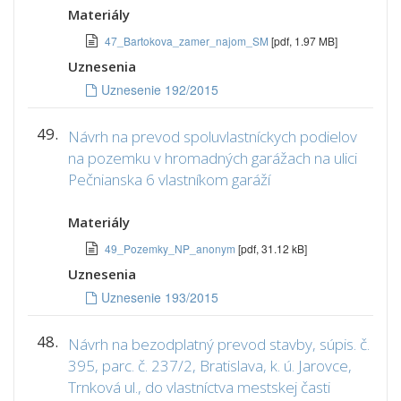
Materiály
47_Bartokova_zamer_najom_SM
[pdf, 1.97 MB]
Uznesenia
Uznesenie 192/2015
49.
Návrh na prevod spoluvlastníckych podielov
na pozemku v hromadných garážach na ulici
Pečnianska 6 vlastníkom garáží
Materiály
49_Pozemky_NP_anonym
[pdf, 31.12 kB]
Uznesenia
Uznesenie 193/2015
48.
Návrh na bezodplatný prevod stavby, súpis. č.
395, parc. č. 237/2, Bratislava, k. ú. Jarovce,
Trnková ul., do vlastníctva mestskej časti