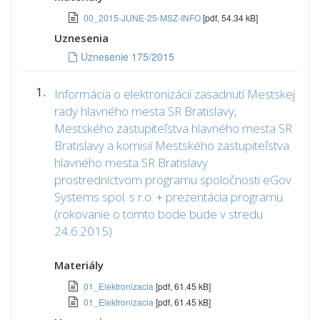
00_2015-JUNE-25-MSZ-INFO
[pdf, 54.34 kB]
Uznesenia
Uznesenie 175/2015
1.
Informácia o elektronizácii zasadnutí Mestskej
rady hlavného mesta SR Bratislavy,
Mestského zastupiteľstva hlavného mesta SR
Bratislavy a komisií Mestského zastupiteľstva
hlavného mesta SR Bratislavy
prostredníctvom programu spoločnosti eGov
Systems spol. s r.o. + prezentácia programu
(rokovanie o tomto bode bude v stredu
24.6.2015)
Materiály
01_Elektronizacia
[pdf, 61.45 kB]
01_Elektronizacia
[pdf, 61.45 kB]