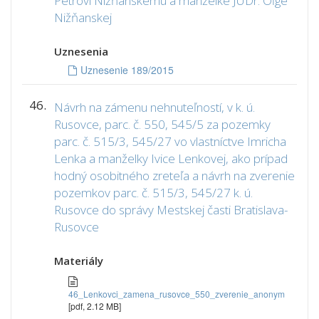
Petrovi Nižňanskému a manželke JUDr. Oľge
Nižňanskej
Uznesenia
Uznesenie 189/2015
46.
Návrh na zámenu nehnuteľností, v k. ú.
Rusovce, parc. č. 550, 545/5 za pozemky
parc. č. 515/3, 545/27 vo vlastníctve Imricha
Lenka a manželky Ivice Lenkovej, ako prípad
hodný osobitného zreteľa a návrh na zverenie
pozemkov parc. č. 515/3, 545/27 k. ú.
Rusovce do správy Mestskej časti Bratislava-
Rusovce
Materiály
46_Lenkovci_zamena_rusovce_550_zverenie_anonym
[pdf, 2.12 MB]