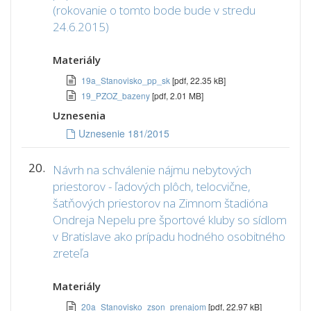
(rokovanie o tomto bode bude v stredu
24.6.2015)
Materiály
19a_Stanovisko_pp_sk
[pdf, 22.35 kB]
19_PZOZ_bazeny
[pdf, 2.01 MB]
Uznesenia
Uznesenie 181/2015
20.
Návrh na schválenie nájmu nebytových
priestorov - ľadových plôch, telocvične,
šatňových priestorov na Zimnom štadióna
Ondreja Nepelu pre športové kluby so sídlom
v Bratislave ako prípadu hodného osobitného
zreteľa
Materiály
20a_Stanovisko_zson_prenajom
[pdf, 22.97 kB]