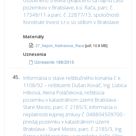
osobitného zreteľa týkajúceho sa nájmu časti
pozemkov v Bratislave, k.ú. Rača, parc. č.
17348/11 a parc. č. 22877/13, spoločnosti
Konstrukt Invest s.r.o so sídlom v Bratislave
Materiály
27_Najom_Kadnarova_Raca
[pdf, 10.8 MB]
Uznesenia
Uznesenie 188/2015
45.
Informácia o stave reštitučného konania č. k.
1108/92 – reštituenti Dušan Kováč, Ing. Ľubica
Hitková, Alena Poláčeková, reštitúcia
pozemku v katastrálnom území Bratislava -
Staré Mesto, parc. č. 2185/3, informácia o
neplatnosti kúpnej zmluvy č. 048804509700 -
predaj pozemku v katastrálnom území
Bratislava - Staré Mesto, parc. č. 2185/3, Ing.