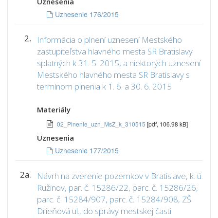
Uznesenia
Uznesenie 176/2015
2.
Informácia o plnení uznesení Mestského
zastupiteľstva hlavného mesta SR Bratislavy
splatných k 31. 5. 2015, a niektorých uznesení
Mestského hlavného mesta SR Bratislavy s
termínom plnenia k 1. 6. a 30. 6. 2015
Materiály
02_Plnenie_uzn_MsZ_k_310515
[pdf, 106.98 kB]
Uznesenia
Uznesenie 177/2015
2a.
Návrh na zverenie pozemkov v Bratislave, k. ú.
Ružinov, par. č. 15286/22, parc. č. 15286/26,
parc. č. 15284/907, parc. č. 15284/908, ZŠ
Drieňová ul., do správy mestskej časti