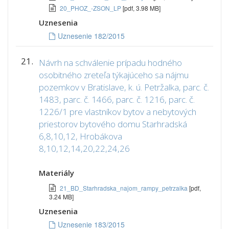
20_PHOZ_-ZSON_LP
[pdf, 3.98 MB]
Uznesenia
Uznesenie 182/2015
21.
Návrh na schválenie prípadu hodného
osobitného zreteľa týkajúceho sa nájmu
pozemkov v Bratislave, k. ú. Petržalka, parc. č.
1483, parc. č. 1466, parc. č. 1216, parc. č.
1226/1 pre vlastníkov bytov a nebytových
priestorov bytového domu Starhradská
6,8,10,12, Hrobákova
8,10,12,14,20,22,24,26
Materiály
21_BD_Starhradska_najom_rampy_petrzalka
[pdf,
3.24 MB]
Uznesenia
Uznesenie 183/2015