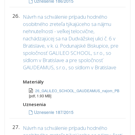
Uznesenie 186/2015
26.
Návrh na schválenie prípadu hodného
osobitného zreteľa týkajúceho sa nájmu
nehnuteľnosti - veľkej telocvične,
nachádzajúcej sa na Dudvážskej ulici č. 6 v
Bratislave, v k. ú. Podunajské Biskupice, pre
spoločnosť GALILEO SCHOOL, s.r.o., so
sídlom v Bratislave a pre spoločnosť
GAUDEAMUS, s.r.o., so sídlom v Bratislave
Materiály
26_GALILEO_SCHOOL_GAUDEAMUS_najom_PB
[pdf, 1.93 MB]
Uznesenia
Uznesenie 187/2015
27.
Návrh na schválenie prípadu hodného