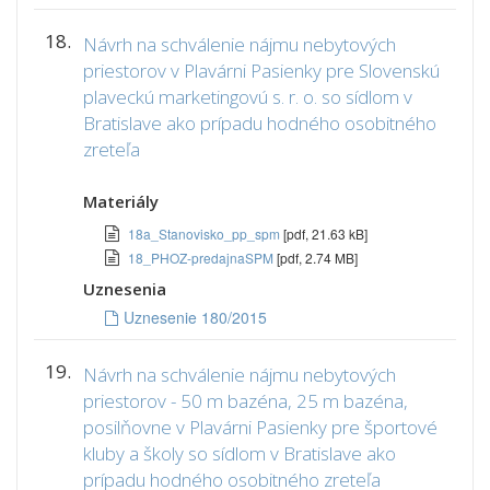
18.
Návrh na schválenie nájmu nebytových
priestorov v Plavárni Pasienky pre Slovenskú
plaveckú marketingovú s. r. o. so sídlom v
Bratislave ako prípadu hodného osobitného
zreteľa
Materiály
18a_Stanovisko_pp_spm
[pdf, 21.63 kB]
18_PHOZ-predajnaSPM
[pdf, 2.74 MB]
Uznesenia
Uznesenie 180/2015
19.
Návrh na schválenie nájmu nebytových
priestorov - 50 m bazéna, 25 m bazéna,
posilňovne v Plavárni Pasienky pre športové
kluby a školy so sídlom v Bratislave ako
prípadu hodného osobitného zreteľa