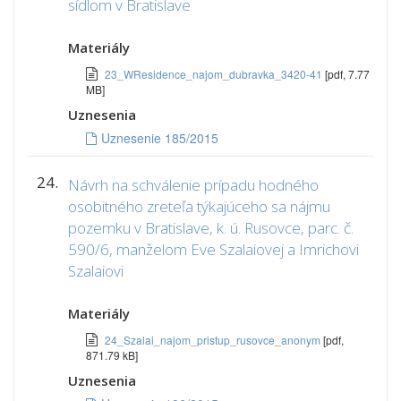
sídlom v Bratislave
Materiály
23_WResidence_najom_dubravka_3420-41
[pdf, 7.77
MB]
Uznesenia
Uznesenie 185/2015
24.
Návrh na schválenie prípadu hodného
osobitného zreteľa týkajúceho sa nájmu
pozemku v Bratislave, k. ú. Rusovce, parc. č.
590/6, manželom Eve Szalaiovej a Imrichovi
Szalaiovi
Materiály
24_Szalai_najom_pristup_rusovce_anonym
[pdf,
871.79 kB]
Uznesenia