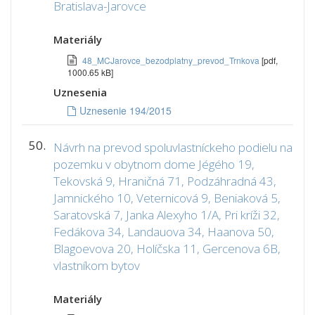
Bratislava-Jarovce
Materiály
48_MCJarovce_bezodplatny_prevod_Trnkova
[pdf,
1000.65 kB]
Uznesenia
Uznesenie 194/2015
50.
Návrh na prevod spoluvlastníckeho podielu na
pozemku v obytnom dome Jégého 19,
Tekovská 9, Hraničná 71, Podzáhradná 43,
Jamnického 10, Veternicová 9, Beniaková 5,
Saratovská 7, Janka Alexyho 1/A, Pri kríži 32,
Fedákova 34, Landauova 34, Haanova 50,
Blagoevova 20, Holíčska 11, Gercenova 6B,
vlastníkom bytov
Materiály