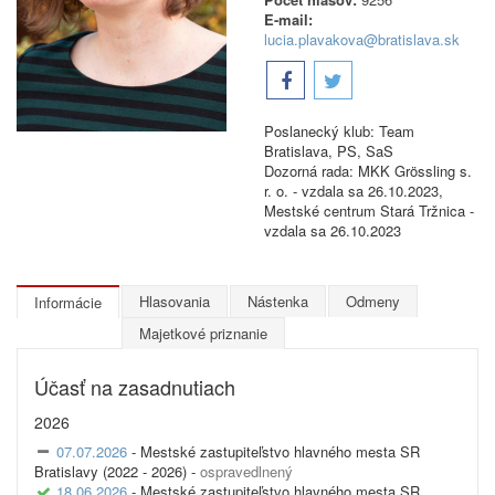
E-mail:
lucia.plavakova@bratislava.sk
Poslanecký klub: Team
Bratislava, PS, SaS
Dozorná rada: MKK Grössling s.
r. o. - vzdala sa 26.10.2023,
Mestské centrum Stará Tržnica -
vzdala sa 26.10.2023
Hlasovania
Nástenka
Odmeny
Informácie
Majetkové priznanie
Účasť na zasadnutiach
2026
07.07.2026
- Mestské zastupiteľstvo hlavného mesta SR
Bratislavy (2022 - 2026) -
ospravedlnený
18.06.2026
- Mestské zastupiteľstvo hlavného mesta SR