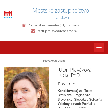
Mestské zastupiteľstvo
Bratislava
Primaciálne námestie č. 1, Bratislava
zastupitelstvo@bratislava.sk
Toggle
naviga
Plaváková Lucia
JUDr. Plaváková
Lucia, PhD.
Poslanec
Kandidoval(a) za:
Team
Bratislava, Progresívne
Slovensko, Sloboda a Solidarita
Volebný obvod:
Petržalka
Počet hlasov:
9256