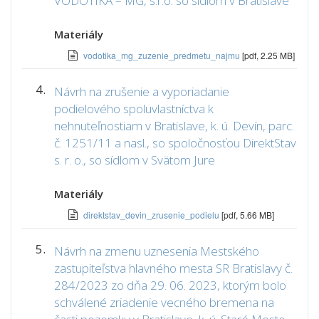
VODOTIKA – MG, s.r.o. so sídlom v Bratislave
Materiály
vodotika_mg_zuzenie_predmetu_najmu
[pdf, 2.25 MB]
4.
Návrh na zrušenie a vyporiadanie
podielového spoluvlastníctva k
nehnuteľnostiam v Bratislave, k. ú. Devín, parc.
č. 1251/11 a nasl., so spoločnosťou DirektStav
s. r. o., so sídlom v Svätom Jure
Materiály
direktstav_devin_zrusenie_podielu
[pdf, 5.66 MB]
5.
Návrh na zmenu uznesenia Mestského
zastupiteľstva hlavného mesta SR Bratislavy č.
284/2023 zo dňa 29. 06. 2023, ktorým bolo
schválené zriadenie vecného bremena na