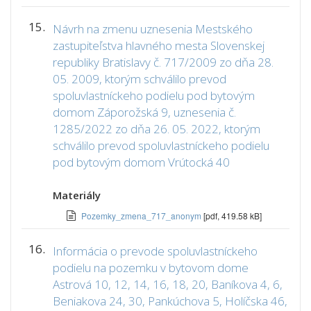
15.
Návrh na zmenu uznesenia Mestského
zastupiteľstva hlavného mesta Slovenskej
republiky Bratislavy č. 717/2009 zo dňa 28.
05. 2009, ktorým schválilo prevod
spoluvlastníckeho podielu pod bytovým
domom Záporožská 9, uznesenia č.
1285/2022 zo dňa 26. 05. 2022, ktorým
schválilo prevod spoluvlastníckeho podielu
pod bytovým domom Vrútocká 40
Materiály
Pozemky_zmena_717_anonym
[pdf, 419.58 kB]
16.
Informácia o prevode spoluvlastníckeho
podielu na pozemku v bytovom dome
Astrová 10, 12, 14, 16, 18, 20, Baníkova 4, 6,
Beniakova 24, 30, Pankúchova 5, Holíčska 46,