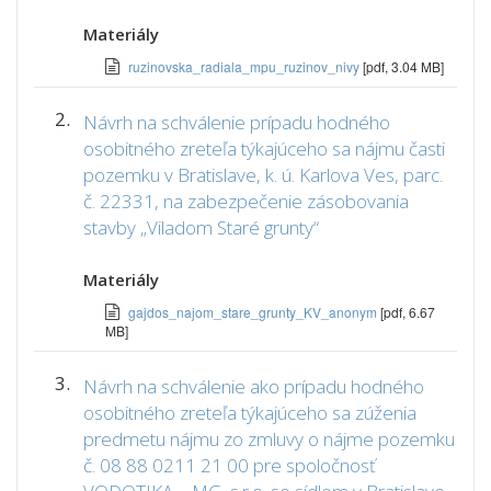
Materiály
ruzinovska_radiala_mpu_ruzinov_nivy
[pdf, 3.04 MB]
2.
Návrh na schválenie prípadu hodného
osobitného zreteľa týkajúceho sa nájmu časti
pozemku v Bratislave, k. ú. Karlova Ves, parc.
č. 22331, na zabezpečenie zásobovania
stavby „Viladom Staré grunty“
Materiály
gajdos_najom_stare_grunty_KV_anonym
[pdf, 6.67
MB]
3.
Návrh na schválenie ako prípadu hodného
osobitného zreteľa týkajúceho sa zúženia
predmetu nájmu zo zmluvy o nájme pozemku
č. 08 88 0211 21 00 pre spoločnosť