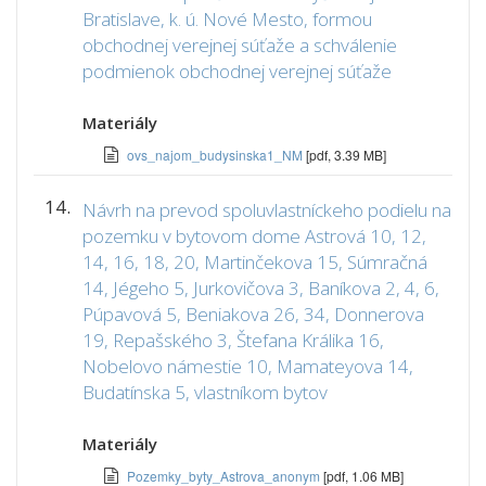
Bratislave, k. ú. Nové Mesto, formou
obchodnej verejnej súťaže a schválenie
podmienok obchodnej verejnej súťaže
Materiály
ovs_najom_budysinska1_NM
[pdf, 3.39 MB]
14.
Návrh na prevod spoluvlastníckeho podielu na
pozemku v bytovom dome Astrová 10, 12,
14, 16, 18, 20, Martinčekova 15, Súmračná
14, Jégeho 5, Jurkovičova 3, Baníkova 2, 4, 6,
Púpavová 5, Beniakova 26, 34, Donnerova
19, Repašského 3, Štefana Králika 16,
Nobelovo námestie 10, Mamateyova 14,
Budatínska 5, vlastníkom bytov
Materiály
Pozemky_byty_Astrova_anonym
[pdf, 1.06 MB]