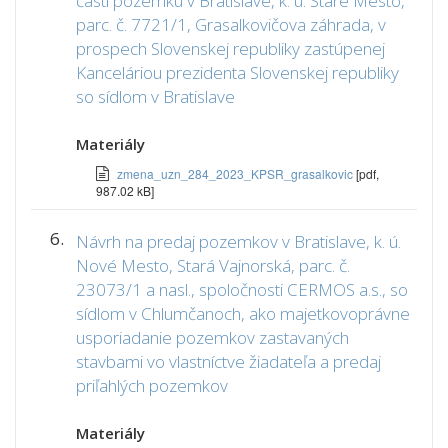
časti pozemku v Bratislave, k. ú. Staré Mesto,
parc. č. 7721/1, Grasalkovičova záhrada, v
prospech Slovenskej republiky zastúpenej
Kanceláriou prezidenta Slovenskej republiky
so sídlom v Bratislave
Materiály
zmena_uzn_284_2023_KPSR_grasalkovic
[pdf,
987.02 kB]
6.
Návrh na predaj pozemkov v Bratislave, k. ú.
Nové Mesto, Stará Vajnorská, parc. č.
23073/1 a nasl., spoločnosti CERMOS a.s., so
sídlom v Chlumčanoch, ako majetkovoprávne
usporiadanie pozemkov zastavaných
stavbami vo vlastníctve žiadateľa a predaj
priľahlých pozemkov
Materiály