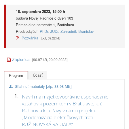
18. septembra 2023, 15:00 h
budova Novej Radnice č.dverí 103
Primacialne namestie 1, Bratislava
Predsedajúci:
PhDr. JUDr. Záhradník Branislav
Pozvánka
[pdf, 39.22 kB]
Zápisnica
[90.97 kB, 20.09.2023]
Účasť
Program
Stiahnuť materiály [zip, 38.98 MB]
1.
Návrh na majetkovoprávne usporiadanie
vzťahov k pozemkom v Bratislave, k. ú.
Ružinov a k. ú. Nivy v rámci projektu
„Modernizácia električkových tratí
RUŽINOVSKÁ RADIÁLA“