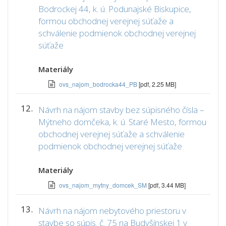
Bodrockej 44, k. ú. Podunajské Biskupice,
formou obchodnej verejnej súťaže a
schválenie podmienok obchodnej verejnej
súťaže
Materiály
ovs_najom_bodrocka44_PB
[pdf, 2.25 MB]
12.
Návrh na nájom stavby bez súpisného čísla –
Mýtneho domčeka, k. ú. Staré Mesto, formou
obchodnej verejnej súťaže a schválenie
podmienok obchodnej verejnej súťaže
Materiály
ovs_najom_mytny_domcek_SM
[pdf, 3.44 MB]
13.
Návrh na nájom nebytového priestoru v
stavbe so súpis. č. 75 na Budyšínskej 1 v