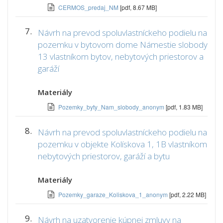
CERMOS_predaj_NM
[pdf, 8.67 MB]
7.
Návrh na prevod spoluvlastníckeho podielu na
pozemku v bytovom dome Námestie slobody
13 vlastníkom bytov, nebytových priestorov a
garáží
Materiály
Pozemky_byty_Nam_slobody_anonym
[pdf, 1.83 MB]
8.
Návrh na prevod spoluvlastníckeho podielu na
pozemku v objekte Kolískova 1, 1B vlastníkom
nebytových priestorov, garáží a bytu
Materiály
Pozemky_garaze_Koliskova_1_anonym
[pdf, 2.22 MB]
9.
Návrh na uzatvorenie kúpnej zmluvy na