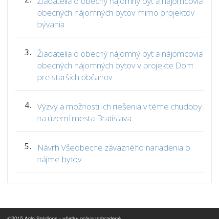
Žiadatelia o obecný nájomný byt a nájomcovia
obecných nájomných bytov mimo projektov
bývania
3.
Žiadatelia o obecný nájomný byt a nájomcovia
obecných nájomných bytov v projekte Dom
pre starších občanov
4.
Výzvy a možnosti ich riešenia v téme chudoby
na území mesta Bratislava
5.
Návrh Všeobecne záväzného nariadenia o
nájme bytov
©2015 Aglo Solutions - všetky práva vyhradené