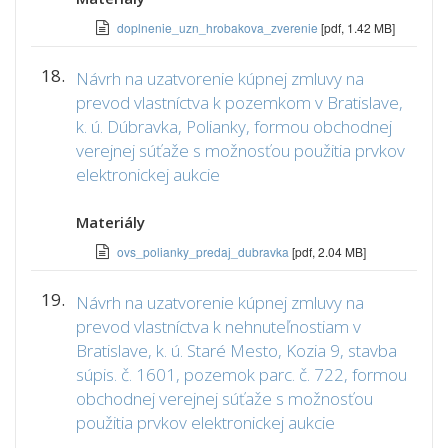
doplnenie_uzn_hrobakova_zverenie
[pdf, 1.42 MB]
18.
Návrh na uzatvorenie kúpnej zmluvy na
prevod vlastníctva k pozemkom v Bratislave,
k. ú. Dúbravka, Polianky, formou obchodnej
verejnej súťaže s možnosťou použitia prvkov
elektronickej aukcie
Materiály
ovs_polianky_predaj_dubravka
[pdf, 2.04 MB]
19.
Návrh na uzatvorenie kúpnej zmluvy na
prevod vlastníctva k nehnuteľnostiam v
Bratislave, k. ú. Staré Mesto, Kozia 9, stavba
súpis. č. 1601, pozemok parc. č. 722, formou
obchodnej verejnej súťaže s možnosťou
použitia prvkov elektronickej aukcie