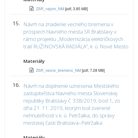
ZSR_najom_NM
[pdf, 3.85 MB]
15.
Návrh na zriadenie vecného bremena v
prospech hlavného mesta SR Bratislavy v
rámci projektu „Modernizácia električkových
tratí RUŽINOVSKÁ RADIÁLA“, k. ú. Nové Mesto
Materiály
ZSR_vecne_bremeno_NM
[pdf, 7.28 MB]
16.
Návrh na doplnenie uznesenia Mestského
zastupiteľstva hlavného mesta Slovenskej
republiky Bratislavy č. 338/2019, bod 1, zo
dňa 21. 11. 2019, ktorým boli zverené
nehnuteľnosti v k. ú. Petržalka, do správy
mestskej časti Bratislava–Petržalka
Materiály