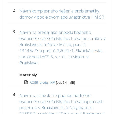
2.
Návrh komplexného riešenia problematiky
domov v podielovom spoluvlastníctve HM SR
3.
Návrh na predaj ako prípadu hodného
osobitného zreteľa týkajúceho sa pozemkov v
Bratislave, k. ú. Nové Mesto, parc. č.
13145/73 a parc. č. 22072/1, Skalická cesta,
spoločnosti ACS 5, s. r. o., so sídlom v
Bratislave.
Materiály
ACS5_predaj_NM
[pdf, 6.41 MB]
4.
Návrh na schválenie prípadu hodného
osobitného zreteľa týkajúceho sa nájmu časti
pozemku v Bratislave, k. ú. Nivy, parc. č.
21895/1, spoločnosti Tank-o-mat Engineering