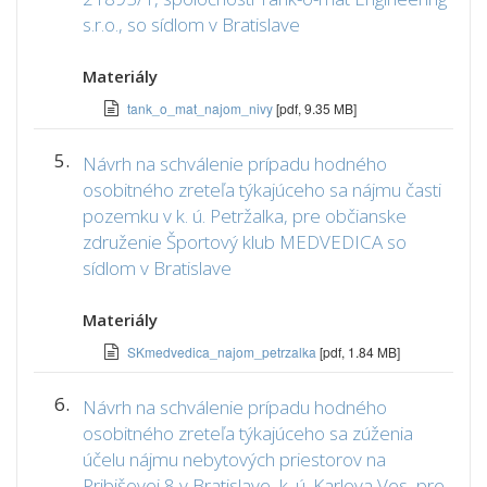
s.r.o., so sídlom v Bratislave
Materiály
tank_o_mat_najom_nivy
[pdf, 9.35 MB]
5.
Návrh na schválenie prípadu hodného
osobitného zreteľa týkajúceho sa nájmu časti
pozemku v k. ú. Petržalka, pre občianske
združenie Športový klub MEDVEDICA so
sídlom v Bratislave
Materiály
SKmedvedica_najom_petrzalka
[pdf, 1.84 MB]
6.
Návrh na schválenie prípadu hodného
osobitného zreteľa týkajúceho sa zúženia
účelu nájmu nebytových priestorov na
Pribišovej 8 v Bratislave, k. ú. Karlova Ves, pre