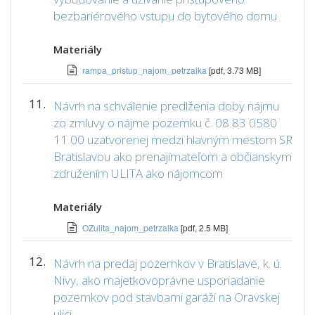
bezbariérového vstupu do bytového domu
Materiály
rampa_pristup_najom_petrzalka
[pdf, 3.73 MB]
11.
Návrh na schválenie predlženia doby nájmu
zo zmluvy o nájme pozemku č. 08 83 0580
11 00 uzatvorenej medzi hlavným mestom SR
Bratislavou ako prenajímateľom a občianskym
združením ULITA ako nájomcom
Materiály
OZulita_najom_petrzalka
[pdf, 2.5 MB]
12.
Návrh na predaj pozemkov v Bratislave, k. ú.
Nivy, ako majetkovoprávne usporiadanie
pozemkov pod stavbami garáží na Oravskej
ulici