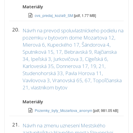
Materiály
ovs_predaj_kozia9_SM
[pdf, 1.77 MB]
20.
Návrh na prevod spoluvlastníckeho podielu na
pozemku v bytovom dome Mozartova 12,
Mierová 6, Kupeckého 17, Šándorova 4,
Sputniková 15, 17, Bebravská 9, Rajčianska
34, Ipeľská 3, Jurkovičova 3, Cígeľská 6,
Karloveská 35, Donnerova 17, 19, 21,
Studenohorská 33, Pavla Horova 11,
Vavilovova 3, Vranovská 65, 67, Topoľčianska
21, vlastníkom bytov
Materiály
Pozemky_byty_Mozartova_anonym
[pdf, 981.05 kB]
21.
Návrh na zmenu uznesení Mestského
zastupiteľstva hlavného mesta Slovenskej