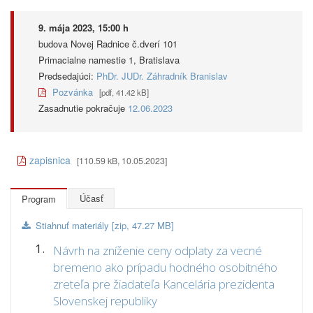
9. mája 2023, 15:00 h
budova Novej Radnice č.dverí 101
Primacialne namestie 1, Bratislava
Predsedajúci:
PhDr. JUDr. Záhradník Branislav
Pozvánka
[pdf, 41.42 kB]
Zasadnutie pokračuje
12.06.2023
zapisnica
[110.59 kB, 10.05.2023]
Účasť
Program
Stiahnuť materiály [zip, 47.27 MB]
1.
Návrh na zníženie ceny odplaty za vecné
bremeno ako prípadu hodného osobitného
zreteľa pre žiadateľa Kancelária prezidenta
Slovenskej republiky