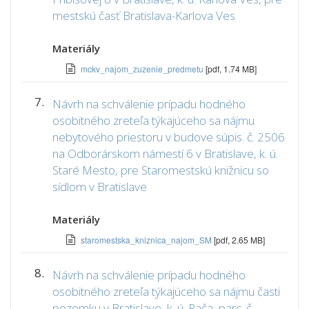
mestskú časť Bratislava-Karlova Ves
Materiály
mckv_najom_zuzenie_predmetu
[pdf, 1.74 MB]
7.
Návrh na schválenie prípadu hodného
osobitného zreteľa týkajúceho sa nájmu
nebytového priestoru v budove súpis. č. 2506
na Odborárskom námestí 6 v Bratislave, k. ú.
Staré Mesto, pre Staromestskú knižnicu so
sídlom v Bratislave
Materiály
staromestska_kniznica_najom_SM
[pdf, 2.65 MB]
8.
Návrh na schválenie prípadu hodného
osobitného zreteľa týkajúceho sa nájmu časti
pozemku v Bratislave, k. ú. Rača, parc. č.