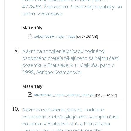
4778/93, Železniciam Slovenskej republiky, so
sídlom v Bratislave
Materiály
zelezniceSR_najom_raca
[pdf, 4.03 MB]
9.
Návrh na schválenie prípadu hodného
osobitného zreteľa týkajúceho sa nájmu časti
pozemku v Bratislave, k. ú. Vrakuňa, parc. č.
1998, Adriane Kozmonovej
Materiály
kozmonova_najom_vrakuna_anonym
[pdf, 1.32 MB]
10.
Návrh na schválenie prípadu hodného
osobitného zreteľa týkajúceho sa nájmu časti
pozemku v Bratislave, k. ú. a Petržalka na
vybudovanie a užívanie prístupového