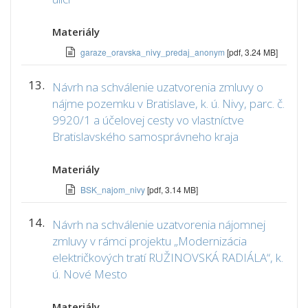
Materiály
garaze_oravska_nivy_predaj_anonym
[pdf, 3.24 MB]
13.
Návrh na schválenie uzatvorenia zmluvy o
nájme pozemku v Bratislave, k. ú. Nivy, parc. č.
9920/1 a účelovej cesty vo vlastníctve
Bratislavského samosprávneho kraja
Materiály
BSK_najom_nivy
[pdf, 3.14 MB]
14.
Návrh na schválenie uzatvorenia nájomnej
zmluvy v rámci projektu „Modernizácia
električkových tratí RUŽINOVSKÁ RADIÁLA“, k.
ú. Nové Mesto
Materiály