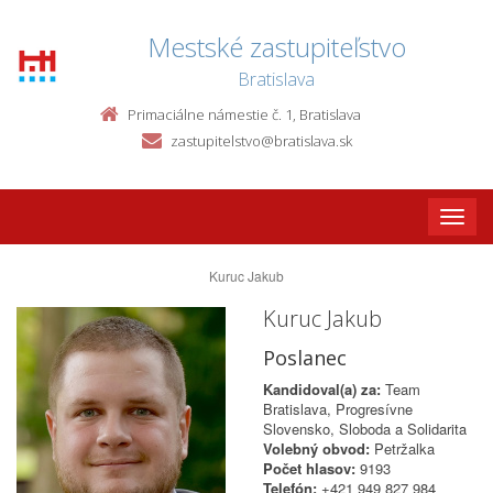
Mestské zastupiteľstvo
Bratislava
Primaciálne námestie č. 1, Bratislava
zastupitelstvo@bratislava.sk
Toggle
naviga
Kuruc Jakub
Kuruc Jakub
Poslanec
Kandidoval(a) za:
Team
Bratislava, Progresívne
Slovensko, Sloboda a Solidarita
Volebný obvod:
Petržalka
Počet hlasov:
9193
Telefón:
+421 949 827 984