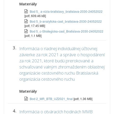
Materiály
Bod 5_ a-vizia-bratislavy_bratislava-2030-24052022
[pdf, 609.46 kB]
Bod 5_b-analyticka-cast_bratislava-2030-24052022
[pdf, 17.45 MB]
Bod 5_c-Strategicka-cast_Bratislava-2030-24052022
[pdf, 1.1 MB]
3.
Informácia o riadnej individuálnej účtovnej
závierke za rok 2021 a správe o hospodárení
za rok 2021, ktoré budú prerokované a
schvaľované valným zhromaždením oblastnej
organizácie cestovného ruchu Bratislavská
organizácia cestovného ruchu
Materiály
Bod 2_MR_BTB_UZ2021_final
[pdf, 1.36 MB]
4.
Informácia o otváracích hodinách MMB