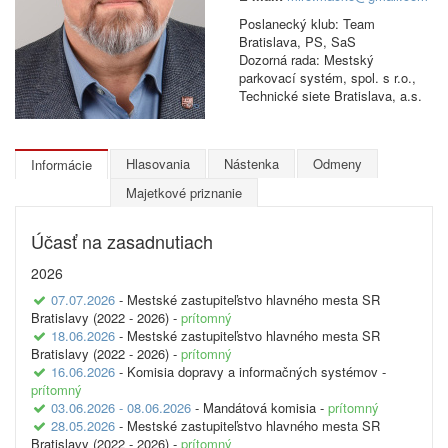
Poslanecký klub: Team
Bratislava, PS, SaS
Dozorná rada: Mestský
parkovací systém, spol. s r.o.,
Technické siete Bratislava, a.s.
Hlasovania
Nástenka
Odmeny
Informácie
Majetkové priznanie
Účasť na zasadnutiach
2026
07.07.2026
- Mestské zastupiteľstvo hlavného mesta SR
Bratislavy (2022 - 2026) -
prítomný
18.06.2026
- Mestské zastupiteľstvo hlavného mesta SR
Bratislavy (2022 - 2026) -
prítomný
16.06.2026
- Komisia dopravy a informačných systémov -
prítomný
03.06.2026 - 08.06.2026
- Mandátová komisia -
prítomný
28.05.2026
- Mestské zastupiteľstvo hlavného mesta SR
Bratislavy (2022 - 2026) -
prítomný