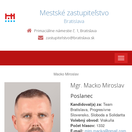
Mestské zastupiteľstvo
Bratislava
Primaciálne námestie č. 1, Bratislava
zastupitelstvo@bratislava.sk
Toggle
naviga
Macko Miroslav
Mgr. Macko Miroslav
Poslanec
Kandidoval(a) za:
Team
Bratislava, Progresívne
Slovensko, Sloboda a Solidarita
Volebný obvod:
Vrakuňa
Počet hlasov:
1332
E-mail:
miro.macko@gmail.com