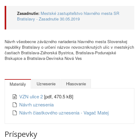
Zasadnutie:
Mestské zastupiteľstvo hlavného mesta SR
Bratislavy - Zasadnutie 30.05.2019
Návrh všeobecne záväzného nariadenia hlavného mesta Slovenskej
republiky Bratislavy o určení názvov novovzniknutých ulíc v mestských
častiach Bratislava-Záhorská Bystrica, Bratislava-Podunajské
Biskupice a Bratislava-Devínska Nová Ves
Uznesenie
Hlasovanie
Materiály
VZN ulice 2
[pdf, 470.5 kB]
Návrh uznesenia
Návrh čiastkového uznesenia - Vagač Matej
Príspevky