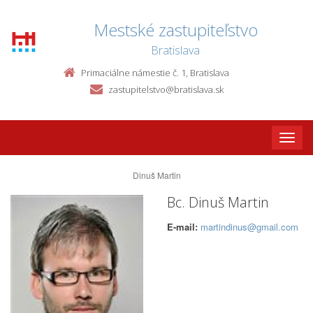
Mestské zastupiteľstvo
Bratislava
Primaciálne námestie č. 1, Bratislava
zastupitelstvo@bratislava.sk
Toggle
naviga
Dinuš Martin
Bc. Dinuš Martin
E-mail:
martindinus@gmail.com