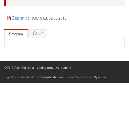
Zápisnica
[56.15 kB, 02.05.2018]
Účasť
Program
©2015 Aglo Solutions - všetky práva vyhradené
Digitálne zastupiteľstvo
- zastupitelstvo.eu |
Redakčný systém
- SysCom