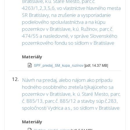
Bratislave, k.ú. Staré Mesto, parc.č.
4263/1,2,3,5,6, vo vlastníctve hlavného mesta
SR Bratislavy, na zrušenie a vysporiadanie
podielového spoluvlastníctva a na kúpu
pozemkov v Bratislave, k.ú. Ružinov, parc.č.
474/55 a nasledovné, v správe Slovenského
pozemkového fondu so sídlom v Bratislave
Materiály
SPF_predaj_SM_kupa_ruzinov
[pdf, 14.37 MB]
12.
Návrh na predaj, alebo nájom ako prípadu
hodného osobitného zreteľa týkajúceho sa
pozemkov v Bratislave, k. ú. Staré Mesto, parc.
č. 885/13, parc.č. 885/12 a stavby súp.č.283,
spoločnosti Vydrica a.s., so sídlom v Bratislave
Materiály