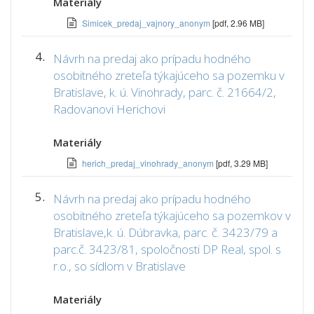
Materiály
Simicek_predaj_vajnory_anonym
[pdf, 2.96 MB]
4.
Návrh na predaj ako prípadu hodného
osobitného zreteľa týkajúceho sa pozemku v
Bratislave, k. ú. Vinohrady, parc. č. 21664/2,
Radovanovi Herichovi
Materiály
herich_predaj_vinohrady_anonym
[pdf, 3.29 MB]
5.
Návrh na predaj ako prípadu hodného
osobitného zreteľa týkajúceho sa pozemkov v
Bratislave,k. ú. Dúbravka, parc. č. 3423/79 a
parc.č. 3423/81, spoločnosti DP Real, spol. s
r.o., so sídlom v Bratislave
Materiály