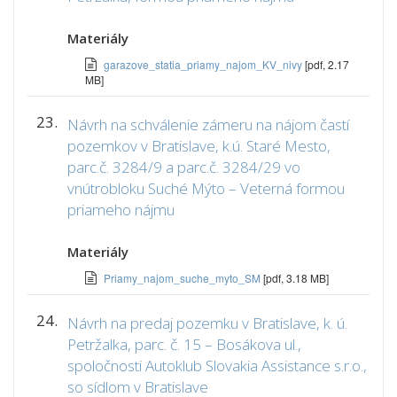
Materiály
garazove_statia_priamy_najom_KV_nivy
[pdf, 2.17
MB]
23.
Návrh na schválenie zámeru na nájom častí
pozemkov v Bratislave, k.ú. Staré Mesto,
parc.č. 3284/9 a parc.č. 3284/29 vo
vnútrobloku Suché Mýto – Veterná formou
priameho nájmu
Materiály
Priamy_najom_suche_myto_SM
[pdf, 3.18 MB]
24.
Návrh na predaj pozemku v Bratislave, k. ú.
Petržalka, parc. č. 15 – Bosákova ul.,
spoločnosti Autoklub Slovakia Assistance s.r.o.,
so sídlom v Bratislave