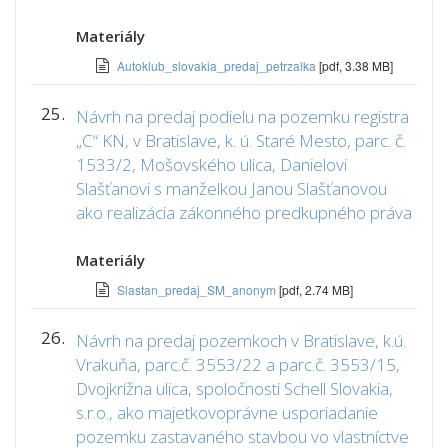
Materiály
Autoklub_slovakia_predaj_petrzalka
[pdf, 3.38 MB]
25.
Návrh na predaj podielu na pozemku registra
„C“ KN, v Bratislave, k. ú. Staré Mesto, parc. č.
1533/2, Mošovského ulica, Danielovi
Slašťanovi s manželkou Janou Slašťanovou
ako realizácia zákonného predkupného práva
Materiály
Slastan_predaj_SM_anonym
[pdf, 2.74 MB]
26.
Návrh na predaj pozemkoch v Bratislave, k.ú.
Vrakuňa, parc.č. 3553/22 a parc.č. 3553/15,
Dvojkrížna ulica, spoločnosti Schell Slovakia,
s.r.o., ako majetkovoprávne usporiadanie
pozemku zastavaného stavbou vo vlastníctve