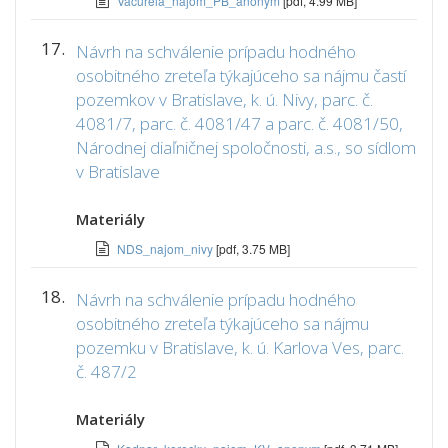
Vacurela_najom_PB_anonym
[pdf, 4.99 MB]
17.
Návrh na schválenie prípadu hodného
osobitného zreteľa týkajúceho sa nájmu častí
pozemkov v Bratislave, k. ú. Nivy, parc. č.
4081/7, parc. č. 4081/47 a parc. č. 4081/50,
Národnej diaľničnej spoločnosti, a.s., so sídlom
v Bratislave
Materiály
NDS_najom_nivy
[pdf, 3.75 MB]
18.
Návrh na schválenie prípadu hodného
osobitného zreteľa týkajúceho sa nájmu
pozemku v Bratislave, k. ú. Karlova Ves, parc.
č. 487/2
Materiály