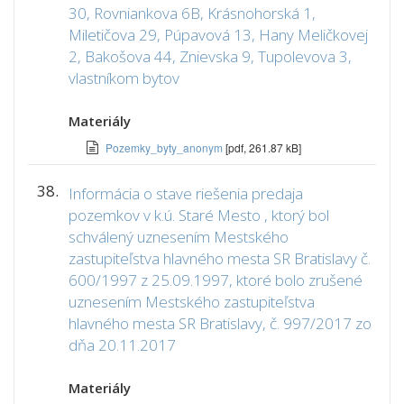
30, Rovniankova 6B, Krásnohorská 1,
Miletičova 29, Púpavová 13, Hany Meličkovej
2, Bakošova 44, Znievska 9, Tupolevova 3,
vlastníkom bytov
Materiály
Pozemky_byty_anonym
[pdf, 261.87 kB]
38.
Informácia o stave riešenia predaja
pozemkov v k.ú. Staré Mesto , ktorý bol
schválený uznesením Mestského
zastupiteľstva hlavného mesta SR Bratislavy č.
600/1997 z 25.09.1997, ktoré bolo zrušené
uznesením Mestského zastupiteľstva
hlavného mesta SR Bratislavy, č. 997/2017 zo
dňa 20.11.2017
Materiály