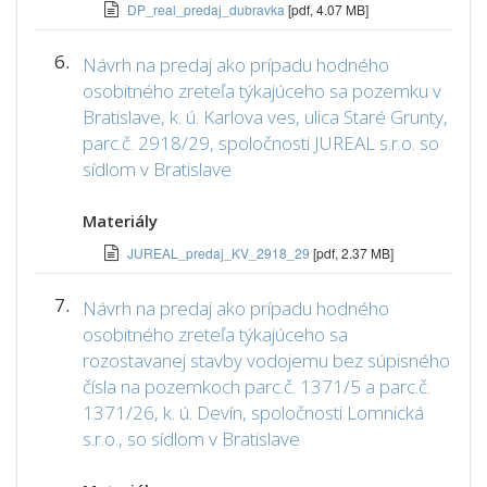
DP_real_predaj_dubravka
[pdf, 4.07 MB]
6.
Návrh na predaj ako prípadu hodného
osobitného zreteľa týkajúceho sa pozemku v
Bratislave, k. ú. Karlova ves, ulica Staré Grunty,
parc.č. 2918/29, spoločnosti JUREAL s.r.o. so
sídlom v Bratislave
Materiály
JUREAL_predaj_KV_2918_29
[pdf, 2.37 MB]
7.
Návrh na predaj ako prípadu hodného
osobitného zreteľa týkajúceho sa
rozostavanej stavby vodojemu bez súpisného
čísla na pozemkoch parc.č. 1371/5 a parc.č.
1371/26, k. ú. Devín, spoločnosti Lomnická
s.r.o., so sídlom v Bratislave