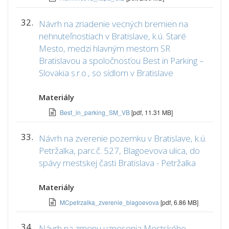
32.
Návrh na zriadenie vecných bremien na
nehnuteľnostiach v Bratislave, k.ú. Staré
Mesto, medzi hlavným mestom SR
Bratislavou a spoločnosťou Best in Parking –
Slovakia s.r.o., so sídlom v Bratislave
Materiály
Best_in_parking_SM_VB
[pdf, 11.31 MB]
33.
Návrh na zverenie pozemku v Bratislave, k.ú.
Petržalka, parc.č. 527, Blagoevova ulica, do
spávy mestskej časti Bratislava - Petržalka
Materiály
MCpetrzalka_zverenie_blagoevova
[pdf, 6.86 MB]
34.
Návrh na zmenu uznesenia Mestského