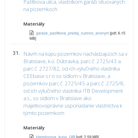
Pažítkova ulica, vlastníkom garáži situovaných
na pozemkoch
Materiály
garaze_pazitkova_predaj_ruzinov_anonym
[pdf, 6.15
MB]
31.
Návrh na kúpu pozemkov nachádzajúcich sa v
Bratislave, k.ú. Dúbravka, parc.č. 2725/43 a
parc.č. 2727/82, od ich výlučného vlastníka
CEEbase s.r.o so sídlom v Bratislave, a
pozemkov parc.č. 2725/45 a parc.č. 2725/8,
od ich výlučného vlastníka ITB Development
a.s., so sídlom v Bratislave ako
majetkovoprávne usporiadanie vlastníctva k
týmto pozemkom
Materiály
Harmincova_kupa_GIB
[pdf, 2.59 MB]