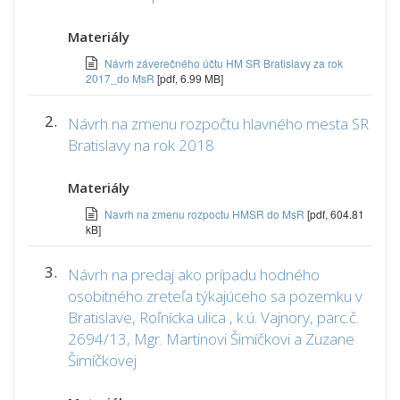
Materiály
Návrh záverečného účtu HM SR Bratislavy za rok
2017_do MsR
[pdf, 6.99 MB]
2.
Návrh na zmenu rozpočtu hlavného mesta SR
Bratislavy na rok 2018
Materiály
Navrh na zmenu rozpoctu HMSR do MsR
[pdf, 604.81
kB]
3.
Návrh na predaj ako prípadu hodného
osobitného zreteľa týkajúceho sa pozemku v
Bratislave, Roľnícka ulica , k.ú. Vajnory, parc.č.
2694/13, Mgr. Martinovi Šimíčkovi a Zuzane
Šimíčkovej