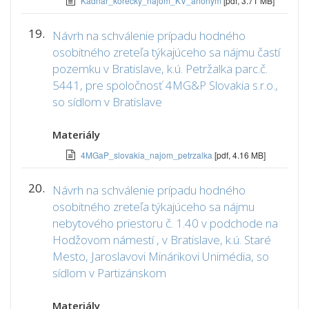
Kadnar_korecky_najom_KV_anonym
[pdf, 3.71 MB]
19.
Návrh na schválenie prípadu hodného
osobitného zreteľa týkajúceho sa nájmu častí
pozemku v Bratislave, k.ú. Petržalka parc.č.
5441, pre spoločnosť 4MG&P Slovakia s.r.o.,
so sídlom v Bratislave
Materiály
4MGaP_slovakia_najom_petrzalka
[pdf, 4.16 MB]
20.
Návrh na schválenie prípadu hodného
osobitného zreteľa týkajúceho sa nájmu
nebytového priestoru č. 1.40 v podchode na
Hodžovom námestí , v Bratislave, k.ú. Staré
Mesto, Jaroslavovi Minárikovi Unimédia, so
sídlom v Partizánskom
Materiály