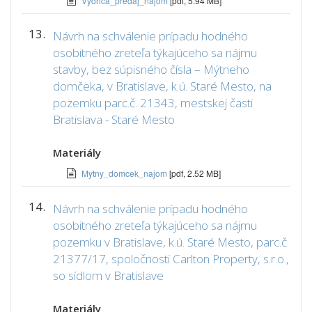
Vydrica_predaj_najom
[pdf, 5.94 MB]
13.
Návrh na schválenie prípadu hodného
osobitného zreteľa týkajúceho sa nájmu
stavby, bez súpisného čísla – Mýtneho
domčeka, v Bratislave, k.ú. Staré Mesto, na
pozemku parc.č. 21343, mestskej časti
Bratislava - Staré Mesto
Materiály
Mytny_domcek_najom
[pdf, 2.52 MB]
14.
Návrh na schválenie prípadu hodného
osobitného zreteľa týkajúceho sa nájmu
pozemku v Bratislave, k.ú. Staré Mesto, parc.č.
21377/17, spoločnosti Carlton Property, s.r.o.,
so sídlom v Bratislave
Materiály