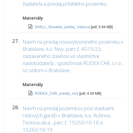
žiadateľa a predaj priľahlého pozemku
Materiály
SHELL_Slovakia_predaj_vrakuna
[pdf, 5.94 MB]
27.
Návrh na predaj novovytvoreného pozemku v
Bratislave, k.ú. Nivy, parc.č. 4015/23,
zastavaného stavbou vo vlastníctve
nadobúdateľa , spoločnosti RODEX CAR, s.r.o.,
so sídlom v Bratislave
Materiály
RODEX_CAR_predaj_nivy
[pdf, 4.34 MB]
28.
Návrh na predaj pozemkov pod stavbami
radových garáží v Bratislave, k.ú. Ružinov,
Teslova ulica , parc.č. 15263/10-16 a
15263/18-19