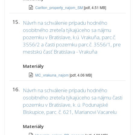
Carlton_property_najom_SM
[pdf, 4.51 MB]
15.
Návrh na schválenie prípadu hodného
osobitného zreteľa týkajúceho sa nájmu
pozemku v Bratislave, k.ú. Vrakuňa, parc.č.
3556/2 a časti pozemku parc.č. 3556/1, pre
mestskú časť Bratislava - Vrakuňa
Materiály
MC_vrakuna_najom
[pdf, 4.06 MB]
16.
Návrh na schválenie prípadu hodného
osobitného zreteľa týkajúceho sa nájmu časti
pozemku v Bratislave, k. ú. Podunajské
Biskupice, parc. č. 621, Marianovi Vacarelu
Materiály