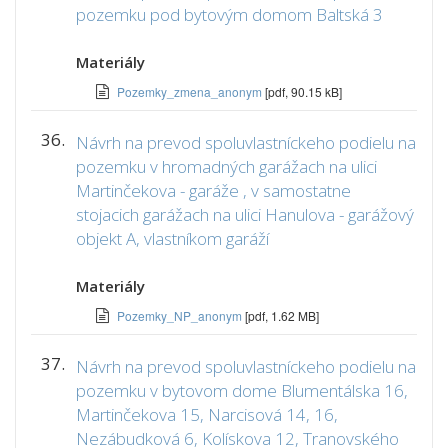
pozemku pod bytovým domom Baltská 3
Materiály
Pozemky_zmena_anonym
[pdf, 90.15 kB]
36.
Návrh na prevod spoluvlastníckeho podielu na
pozemku v hromadných garážach na ulici
Martinčekova - garáže , v samostatne
stojacich garážach na ulici Hanulova - garážový
objekt A, vlastníkom garáží
Materiály
Pozemky_NP_anonym
[pdf, 1.62 MB]
37.
Návrh na prevod spoluvlastníckeho podielu na
pozemku v bytovom dome Blumentálska 16,
Martinčekova 15, Narcisová 14, 16,
Nezábudková 6, Kolískova 12, Tranovského