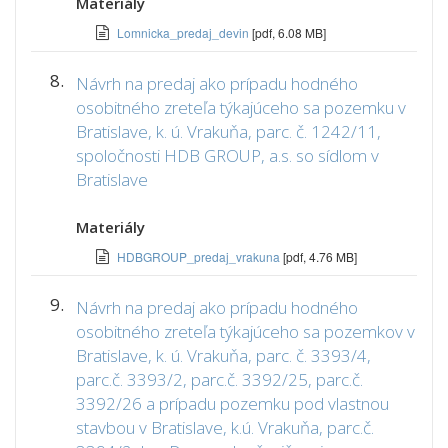
Materiály
Lomnicka_predaj_devin
[pdf, 6.08 MB]
8.
Návrh na predaj ako prípadu hodného
osobitného zreteľa týkajúceho sa pozemku v
Bratislave, k. ú. Vrakuňa, parc. č. 1242/11,
spoločnosti HDB GROUP, a.s. so sídlom v
Bratislave
Materiály
HDBGROUP_predaj_vrakuna
[pdf, 4.76 MB]
9.
Návrh na predaj ako prípadu hodného
osobitného zreteľa týkajúceho sa pozemkov v
Bratislave, k. ú. Vrakuňa, parc. č. 3393/4,
parc.č. 3393/2, parc.č. 3392/25, parc.č.
3392/26 a prípadu pozemku pod vlastnou
stavbou v Bratislave, k.ú. Vrakuňa, parc.č.