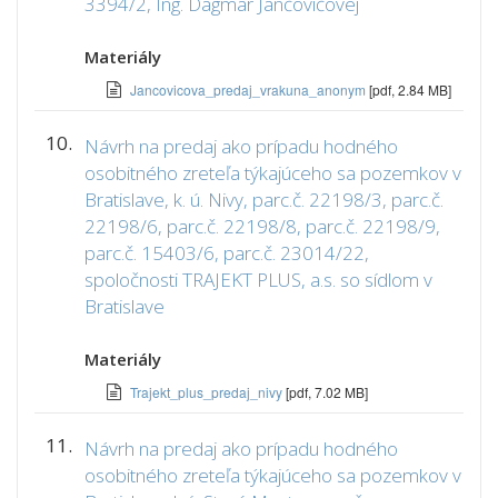
3394/2, Ing. Dagmar Jančovičovej
Materiály
Jancovicova_predaj_vrakuna_anonym
[pdf, 2.84 MB]
10.
Návrh na predaj ako prípadu hodného
osobitného zreteľa týkajúceho sa pozemkov v
Bratislave, k. ú. Nivy, parc.č. 22198/3, parc.č.
22198/6, parc.č. 22198/8, parc.č. 22198/9,
parc.č. 15403/6, parc.č. 23014/22,
spoločnosti TRAJEKT PLUS, a.s. so sídlom v
Bratislave
Materiály
Trajekt_plus_predaj_nivy
[pdf, 7.02 MB]
11.
Návrh na predaj ako prípadu hodného
osobitného zreteľa týkajúceho sa pozemkov v