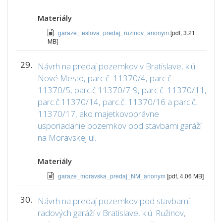
Materiály
garaze_teslova_predaj_ruzinov_anonym
[pdf, 3.21
MB]
29.
Návrh na predaj pozemkov v Bratislave, k.ú.
Nové Mesto, parc.č. 11370/4, parc.č.
11370/5, parc.č.11370/7-9, parc.č. 11370/11,
parc.č.11370/14, parc.č. 11370/16 a parc.č.
11370/17, ako majetkovoprávne
usporiadanie pozemkov pod stavbami garáží
na Moravskej ul.
Materiály
garaze_moravska_predaj_NM_anonym
[pdf, 4.06 MB]
30.
Návrh na predaj pozemkov pod stavbami
radových garáží v Bratislave, k.ú. Ružinov,