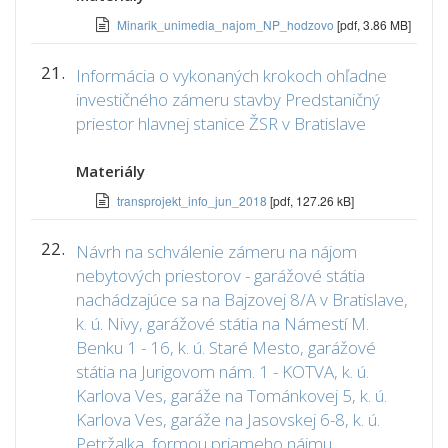
Minarik_unimedia_najom_NP_hodzovo
[pdf, 3.86 MB]
21.
Informácia o vykonaných krokoch ohľadne
investičného zámeru stavby Predstaničný
priestor hlavnej stanice ŽSR v Bratislave
Materiály
transprojekt_info_jun_2018
[pdf, 127.26 kB]
22.
Návrh na schválenie zámeru na nájom
nebytových priestorov - garážové státia
nachádzajúce sa na Bajzovej 8/A v Bratislave,
k. ú. Nivy, garážové státia na Námestí M.
Benku 1 - 16, k. ú. Staré Mesto, garážové
státia na Jurigovom nám. 1 - KOTVA, k. ú.
Karlova Ves, garáže na Tománkovej 5, k. ú.
Karlova Ves, garáže na Jasovskej 6-8, k. ú.
Petržalka, formou priameho nájmu