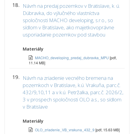
18.
Návrh na predaj pozemkov v Bratislave, k. ú.
Dúbravka, do výlučného vlastníctva
spoločnosti MACHO developing, s.r.o., so
sídlom v Bratislave, ako majetkovoprávne
usporiadanie pozemkov pod stavbou
Materiály
MACHO_developing_predaj_dubravka_MPU
[pdf,
11.14 MB]
19.
Návrh na zriadenie vecného bremena na
pozemkoch v Bratislave, k.ú. Vrakuňa, parc.č.
432/9,10,11 a v k.ú. Petržalka, parc.č. 2026/2,
3 v prospech spoločnosti OLO a.s., so sídlom
v Bratislave
Materiály
OLO_zriadenie_VB_vrakuna_432_9
[pdf, 15.63 MB]