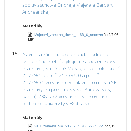
spoluvlastníctve Ondreja Majera a Barbary
Andreánskej
Materiály
Majerovi_zamena_devin_1168_6_anonym
[pdf, 7.06
MB]
15.
Návrh na zámenu ako prípadu hodného
osobitného zreteľa týkajúcu sa pozemkov v
Bratislave, k. ú. Staré Mesto, pozemok parc. č.
21739/1, parc.č. 21739/20 a parc.č.
21739/31 vo vlastníctve hlavného mesta SR
Bratislavy, za pozemok v k.ú. Karlova Ves,
parc. č. 2981/72 vo vlastníctve Slovenskej
technickej univerzity v Bratislave
Materiály
STU_zamena_SM_21739_1_KV_2981_72
[pdf, 13
MB]