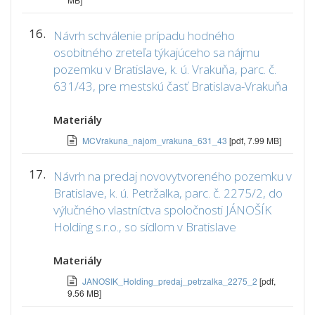
16.
Návrh schválenie prípadu hodného
osobitného zreteľa týkajúceho sa nájmu
pozemku v Bratislave, k. ú. Vrakuňa, parc. č.
631/43, pre mestskú časť Bratislava-Vrakuňa
Materiály
MCVrakuna_najom_vrakuna_631_43
[pdf, 7.99 MB]
17.
Návrh na predaj novovytvoreného pozemku v
Bratislave, k. ú. Petržalka, parc. č. 2275/2, do
výlučného vlastníctva spoločnosti JÁNOŠÍK
Holding s.r.o., so sídlom v Bratislave
Materiály
JANOSIK_Holding_predaj_petrzalka_2275_2
[pdf,
9.56 MB]