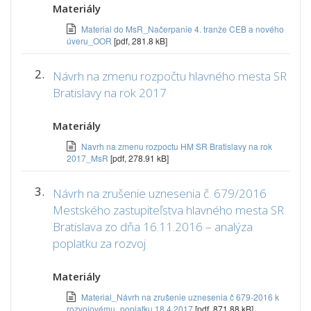
Materiály
Material do MsR_Načerpanie 4. tranže CEB a nového
úveru_OOR
[pdf, 281.8 kB]
2.
Návrh na zmenu rozpočtu hlavného mesta SR
Bratislavy na rok 2017
Materiály
Navrh na zmenu rozpoctu HM SR Bratislavy na rok
2017_MsR
[pdf, 278.91 kB]
3.
Návrh na zrušenie uznesenia č. 679/2016
Mestského zastupiteľstva hlavného mesta SR
Bratislava zo dňa 16.11.2016 – analýza
poplatku za rozvoj
Materiály
Material_Návrh na zrušenie uznesenia č 679-2016 k
rozvojovému_poplatku 18.4.2017
[pdf, 871.88 kB]