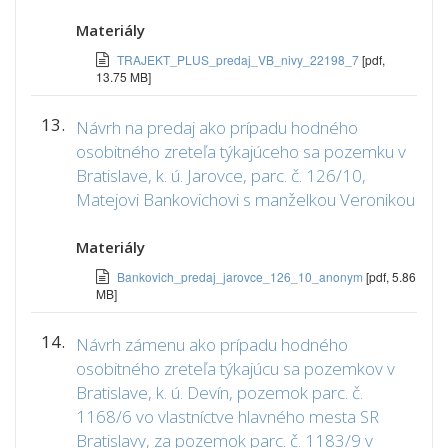
Materiály
TRAJEKT_PLUS_predaj_VB_nivy_22198_7
[pdf,
13.75 MB]
13.
Návrh na predaj ako prípadu hodného
osobitného zreteľa týkajúceho sa pozemku v
Bratislave, k. ú. Jarovce, parc. č. 126/10,
Matejovi Bankovichovi s manželkou Veronikou
Materiály
Bankovich_predaj_jarovce_126_10_anonym
[pdf, 5.86
MB]
14.
Návrh zámenu ako prípadu hodného
osobitného zreteľa týkajúcu sa pozemkov v
Bratislave, k. ú. Devín, pozemok parc. č.
1168/6 vo vlastníctve hlavného mesta SR
Bratislavy, za pozemok parc. č. 1183/9 v