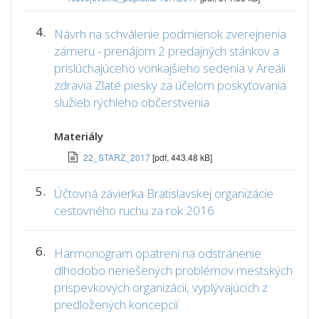
4.
Návrh na schválenie podmienok zverejnenia
zámeru - prenájom 2 predajných stánkov a
prislúchajúceho vonkajšieho sedenia v Areáli
zdravia Zlaté piesky za účelom poskytovania
služieb rýchleho občerstvenia
Materiály
22_STARZ_2017
[pdf, 443.48 kB]
5.
Účtovná závierka Bratislavskej organizácie
cestovného ruchu za rok 2016
6.
Harmonogram opatrení na odstránenie
dlhodobo neriešených problémov mestských
príspevkových organizácií, vyplývajúcich z
predložených koncepcií