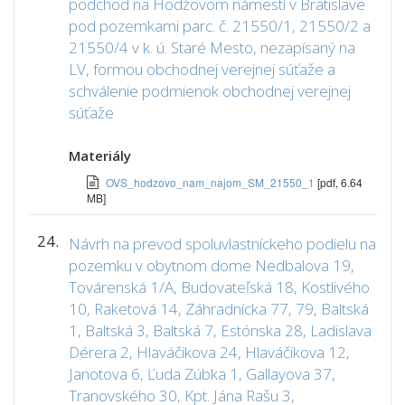
podchod na Hodžovom námestí v Bratislave
pod pozemkami parc. č. 21550/1, 21550/2 a
21550/4 v k. ú. Staré Mesto, nezapísaný na
LV, formou obchodnej verejnej súťaže a
schválenie podmienok obchodnej verejnej
súťaže
Materiály
OVS_hodzovo_nam_najom_SM_21550_1
[pdf, 6.64
MB]
24.
Návrh na prevod spoluvlastníckeho podielu na
pozemku v obytnom dome Nedbalova 19,
Továrenská 1/A, Budovateľská 18, Kostlivého
10, Raketová 14, Záhradnícka 77, 79, Baltská
1, Baltská 3, Baltská 7, Estónska 28, Ladislava
Dérera 2, Hlaváčikova 24, Hlaváčikova 12,
Janotova 6, Ľuda Zúbka 1, Gallayova 37,
Tranovského 30, Kpt. Jána Rašu 3,