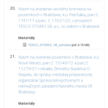
20.
Návrh na zriadenie vecného bremena na
pozemkoch v Bratislave, k.ú. Petržalka, parc.č.
1741/17 a parc. č. 1742/123, v prospech
TESCO STORES SR, a.s., so sídlom v Bratislave
Materiály
TESCO_STORES_VB_petrzalka
[pdf, 6.78 MB]
21.
Návrh na zverenie pozemkov v Bratislave, k.ú.
Nové Mesto, parc.č. 15140/72 a parc.č.
11279/57 v lokalite Zimného štadióna O.
Nepelu, do správy mestskej príspevkovej
organizácie Správa telovýchovných a
rekreačných zariadení hlavného mesta SR
Bratislavy
Materiály