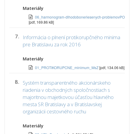
Materiály
06_harmonogram-dlhodoboneriesenych-problemovPO
[pdf, 169.86 kB]
7.
Informácia o plnení protikorupčného minima
pre Bratislavu za rok 2016
Materiály
01_PROTIKORUPCNE_minimum_MsZ
[pdf, 134.06 kB]
8.
Systém transparentného akcionárskeho
riadenia v obchodných spoločnostiach s
majoritnou majetkovou účasťou hlavného
mesta SR Bratislavy a v Bratislavskej
organizácii cestovného ruchu
Materiály