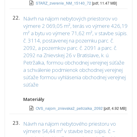
STARZ_zverenie_NM_15140_72
[pdf, 11.47 MB]
22.
Návrh na nájom nebytových priestorov vo
výmere 2 069,05 m², terás vo výmere 426,19
m² a bytu vo výmere 71,62 m², v stavbe súpis.
č. 3114, postavenej na pozemku parc. č.
2092, a pozemkov parc. č. 2091 a parc. č.
2092 na Znievskej 26 v Bratislave, k. ú.
Petržalka, formou obchodnej verejnej súťaže
a schválenie podmienok obchodnej verejnej
súťaže formou vyhlásenia obchodnej verejnej
súťaže
Materiály
OVS_najom_znievska2_petrzalka_2092
[pdf, 4.92 MB]
23.
Návrh na nájom nebytového priestoru vo
výmere 54,44 m² v stavbe bez súpis. č. –