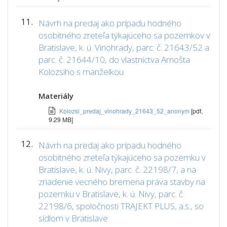
11.
Návrh na predaj ako prípadu hodného
osobitného zreteľa týkajúceho sa pozemkov v
Bratislave, k. ú. Vinohrady, parc. č. 21643/52 a
parc. č. 21644/10, do vlastníctva Arnošta
Kolozsiho s manželkou
Materiály
Kolozsi_predaj_vinohrady_21643_52_anonym
[pdf,
9.29 MB]
12.
Návrh na predaj ako prípadu hodného
osobitného zreteľa týkajúceho sa pozemku v
Bratislave, k. ú. Nivy, parc. č. 22198/7, a na
zriadenie vecného bremena práva stavby na
pozemku v Bratislave, k. ú. Nivy, parc. č.
22198/6, spoločnosti TRAJEKT PLUS, a.s., so
sídlom v Bratislave