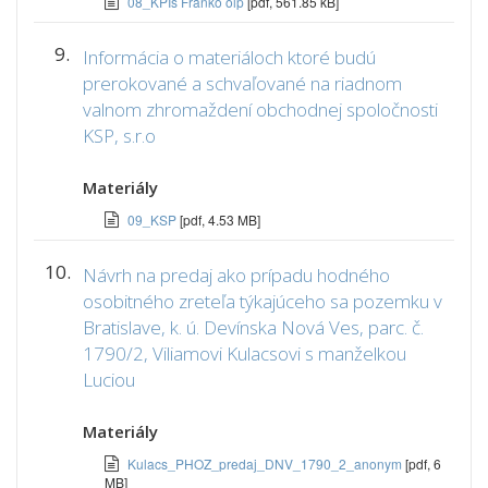
08_KPIs Franko olp
[pdf, 561.85 kB]
9.
Informácia o materiáloch ktoré budú
prerokované a schvaľované na riadnom
valnom zhromaždení obchodnej spoločnosti
KSP, s.r.o
Materiály
09_KSP
[pdf, 4.53 MB]
10.
Návrh na predaj ako prípadu hodného
osobitného zreteľa týkajúceho sa pozemku v
Bratislave, k. ú. Devínska Nová Ves, parc. č.
1790/2, Viliamovi Kulacsovi s manželkou
Luciou
Materiály
Kulacs_PHOZ_predaj_DNV_1790_2_anonym
[pdf, 6
MB]