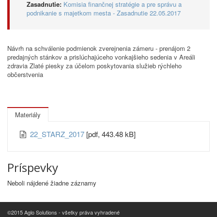
Zasadnutie:
Komisia finančnej stratégie a pre správu a
podnikanie s majetkom mesta - Zasadnutie 22.05.2017
Návrh na schválenie podmienok zverejnenia zámeru - prenájom 2
predajných stánkov a prislúchajúceho vonkajšieho sedenia v Areáli
zdravia Zlaté piesky za účelom poskytovania služieb rýchleho
občerstvenia
Materiály
22_STARZ_2017
[pdf, 443.48 kB]
Príspevky
Neboli nájdené žiadne záznamy
©2015 Aglo Solutions - všetky práva vyhradené