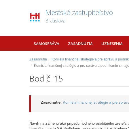
Mestské zastupiteľstvo
Bratislava
SAMOSPRÁVA
ZASADNUTIA
UZNESENIA
Zasadnutia
Komisia finančnej stratégie a pre správu a podn
Komisia finančnej stratégie a pre správu a podnikanie s ma
Bod č. 15
Zasadnutie:
Komisia finančnej stratégie a pre sprá
Návrh na zámenu ako prípadu hodného osobitného zreteľa tý
hlavného mesta SR Bratislavy, za pozemok v k.ú. Karlova Ve