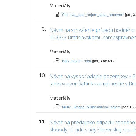
Materiály
Cichova_spol_najom_raca_anonym1
[pdf, 
9.
Návrh na schválenie prípadu hodného os
1533/3 Bratislavskému samosprávnemu 
Materiály
BSK_najom_raca
[pdf, 3.88 MB]
10.
Návrh na vysporiadanie pozemkov v Br
Janíkov dvor-Šafárikovo námestie v Bra
Materiály
Metro_IIetapa_NSbosakova_najom
[pdf, 1.7
11.
Návrh na predaj ako prípadu hodného o
slobody, Úradu vlády Slovenskej repub