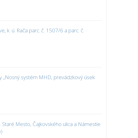
k. ú. Rača parc. č. 1507/6 a parc. č.
avby „Nosný systém MHD, prevádzkový úsek
. Staré Mesto, Čajkovského ulica a Námestie
e)