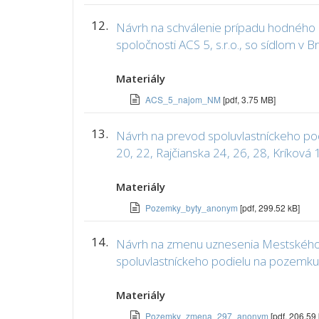
12.
Návrh na schválenie prípadu hodného o
spoločnosti ACS 5, s.r.o., so sídlom v Br
Materiály
ACS_5_najom_NM
[pdf, 3.75 MB]
13.
Návrh na prevod spoluvlastníckeho po
20, 22, Rajčianska 24, 26, 28, Kríková
Materiály
Pozemky_byty_anonym
[pdf, 299.52 kB]
14.
Návrh na zmenu uznesenia Mestského z
spoluvlastníckeho podielu na pozem
Materiály
Pozemky_zmena_297_anonym
[pdf, 206.59