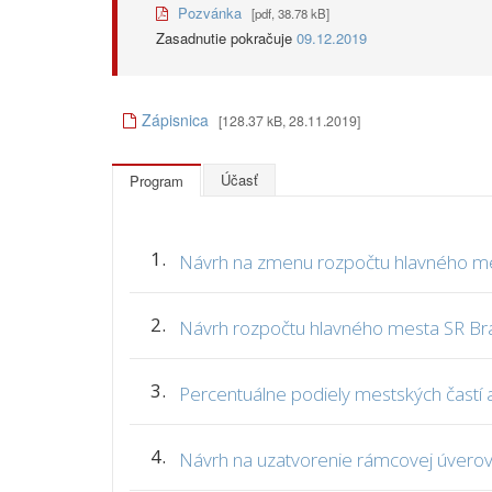
Pozvánka
[pdf, 38.78 kB]
Zasadnutie pokračuje
09.12.2019
Zápisnica
[128.37 kB, 28.11.2019]
Účasť
Program
1.
Návrh na zmenu rozpočtu hlavného mes
2.
Návrh rozpočtu hlavného mesta SR Bra
3.
Percentuálne podiely mestských častí 
4.
Návrh na uzatvorenie rámcovej úverov