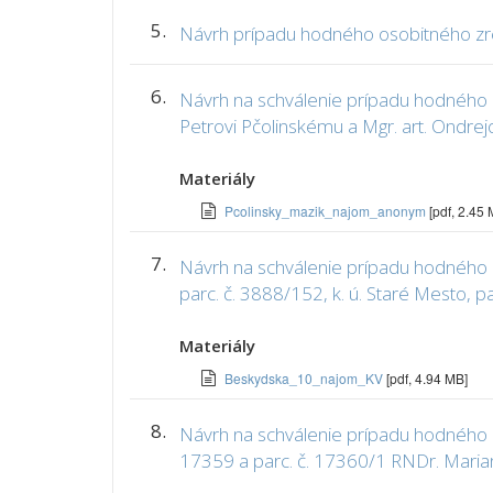
5.
Návrh prípadu hodného osobitného zre
6.
Návrh na schválenie prípadu hodného os
Petrovi Pčolinskému a Mgr. art. Ondrej
Materiály
Pcolinsky_mazik_najom_anonym
[pdf, 2.45
7.
Návrh na schválenie prípadu hodného os
parc. č. 3888/152, k. ú. Staré Mesto, pa
Materiály
Beskydska_10_najom_KV
[pdf, 4.94 MB]
8.
Návrh na schválenie prípadu hodného os
17359 a parc. č. 17360/1 RNDr. Marian