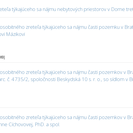
teľa týkajúceho sa nájmu nebytových priestorov v Dome tre
obitného zreteľa týkajúceho sa nájmu časti pozemku v Bratis
ovi Mázikovi
 MB]
obitného zreteľa týkajúceho sa nájmu časti pozemkov v Bratis
rc. č. 4735/2, spoločnosti Beskydská 10 s. r. o., so sídlom v B
obitného zreteľa týkajúceho sa nájmu časti pozemkov v Bratisl
ne Cíchovovej, PhD. a spol.