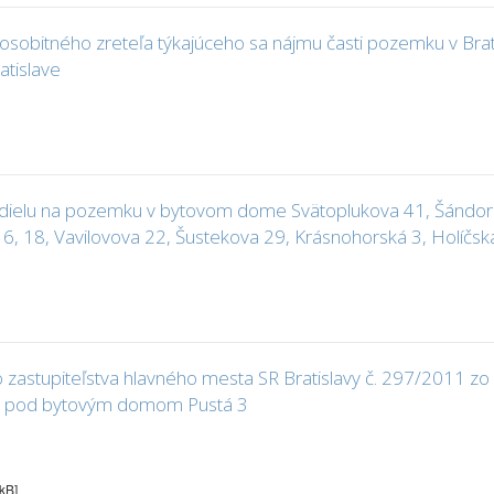
sobitného zreteľa týkajúceho sa nájmu časti pozemku v Brati
atislave
dielu na pozemku v bytovom dome Svätoplukova 41, Šándorov
 16, 18, Vavilovova 22, Šustekova 29, Krásnohorská 3, Holíčsk
astupiteľstva hlavného mesta SR Bratislavy č. 297/2011 zo 
ku pod bytovým domom Pustá 3
 kB]