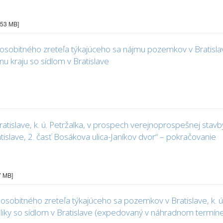
3.53 MB]
obitného zreteľa týkajúceho sa nájmu pozemkov v Bratislave, 
kraju so sídlom v Bratislave
atislave, k. ú. Petržalka, v prospech verejnoprospešnej st
tislave, 2. časť Bosákova ulica-Janíkov dvor“ – pokračovanie
7 MB]
sobitného zreteľa týkajúceho sa pozemkov v Bratislave, k. ú
liky so sídlom v Bratislave (expedovaný v náhradnom termín