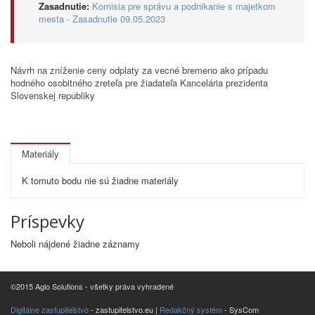
Zasadnutie:
Komisia pre správu a podnikanie s majetkom
mesta - Zasadnutie 09.05.2023
Návrh na zníženie ceny odplaty za vecné bremeno ako prípadu
hodného osobitného zreteľa pre žiadateľa Kancelária prezidenta
Slovenskej republiky
Materiály
K tomuto bodu nie sú žiadne materiály
Príspevky
Neboli nájdené žiadne záznamy
©2015 Aglo Solutions - všetky práva vyhradené
Digitálne zastupiteľstvo
- zastupitelstvo.eu |
Redakčný systém
- SysCom