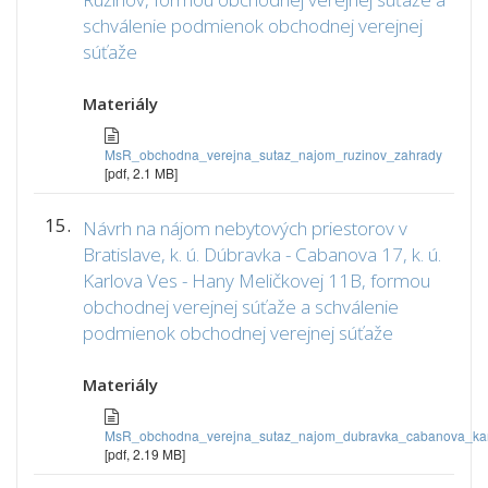
schválenie podmienok obchodnej verejnej
súťaže
Materiály
MsR_obchodna_verejna_sutaz_najom_ruzinov_zahrady
[pdf, 2.1 MB]
15.
Návrh na nájom nebytových priestorov v
Bratislave, k. ú. Dúbravka - Cabanova 17, k. ú.
Karlova Ves - Hany Meličkovej 11B, formou
obchodnej verejnej súťaže a schválenie
podmienok obchodnej verejnej súťaže
Materiály
MsR_obchodna_verejna_sutaz_najom_dubravka_cabanova_kar
[pdf, 2.19 MB]