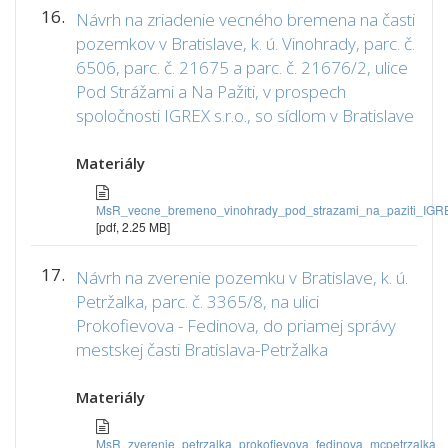
16.
Návrh na zriadenie vecného bremena na časti
pozemkov v Bratislave, k. ú. Vinohrady, parc. č.
6506, parc. č. 21675 a parc. č. 21676/2, ulice
Pod Strážami a Na Pažiti, v prospech
spoločnosti IGREX s.r.o., so sídlom v Bratislave
Materiály
MsR_vecne_bremeno_vinohrady_pod_strazami_na_paziti_IGR
[pdf, 2.25 MB]
17.
Návrh na zverenie pozemku v Bratislave, k. ú.
Petržalka, parc. č. 3365/8, na ulici
Prokofievova - Fedinova, do priamej správy
mestskej časti Bratislava-Petržalka
Materiály
MsR_zverenie_petrzalka_prokofievova_fedinova_mcpetrzalka