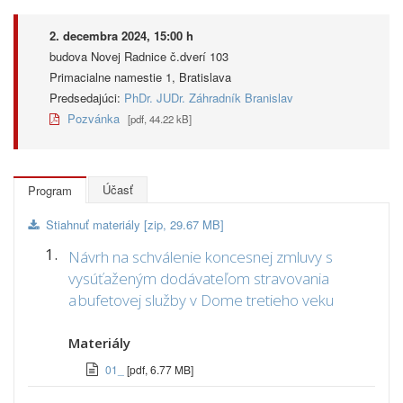
2. decembra 2024, 15:00 h
budova Novej Radnice č.dverí 103
Primacialne namestie 1, Bratislava
Predsedajúci:
PhDr. JUDr. Záhradník Branislav
Pozvánka
[pdf, 44.22 kB]
Účasť
Program
Stiahnuť materiály [zip, 29.67 MB]
1.
Návrh na schválenie koncesnej zmluvy s
vysúťaženým dodávateľom stravovania
a bufetovej služby v Dome tretieho veku
Materiály
01_
[pdf, 6.77 MB]