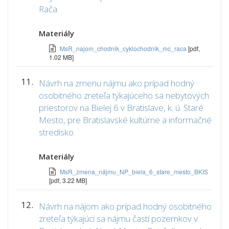
Rača
Materiály
MsR_najom_chodnik_cyklochodnik_mc_raca
[pdf,
1.02 MB]
11.
Návrh na zmenu nájmu ako prípad hodný
osobitného zreteľa týkajúceho sa nebytových
priestorov na Bielej 6 v Bratislave, k. ú. Staré
Mesto, pre Bratislavské kultúrne a informačné
stredisko.
Materiály
MsR_zmena_nájmu_NP_biela_6_stare_mesto_BKIS
[pdf, 3.22 MB]
12.
Návrh na nájom ako prípad hodný osobitného
zreteľa týkajúci sa nájmu častí pozemkov v