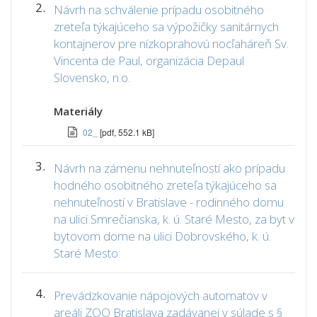
2.
Návrh na schválenie prípadu osobitného
zreteľa týkajúceho sa výpožičky sanitárnych
kontajnerov pre nízkoprahovú nocľaháreň Sv.
Vincenta de Paul, organizácia Depaul
Slovensko, n.o.
Materiály
02_
[pdf, 552.1 kB]
3.
Návrh na zámenu nehnuteľností ako prípadu
hodného osobitného zreteľa týkajúceho sa
nehnuteľností v Bratislave - rodinného domu
na ulici Smrečianska, k. ú. Staré Mesto, za byt v
bytovom dome na ulici Dobrovského, k. ú.
Staré Mesto
4.
Prevádzkovanie nápojových automatov v
areáli ZOO Bratislava zadávanej v súlade s §