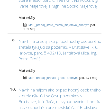
Staré Mesto, parc. č. 1981/24, Na kopci, Mgr.
Ivane Majerovej a Mgr. Ine Sopko Majerovej
Materiály
MsR_predaj_stare_mesto_majerova_anonym
[pdf,
1.59 MB]
9.
Návrh na predaj ako prípad hodný osobitného
zreteľa týkajúci sa pozemku v Bratislave, k. ú.
Jarovce, parc. č. 432/19, Jantárová ulica, Ing.
Petre Grofič
Materiály
MsR_predaj_jarovce_grofic_anonym,
[pdf, 1.71 MB]
10.
Návrh na nájom ako prípad hodný osobitného
zreteľa týkajúci sa častí pozemkov v
Bratislave, k. ú. Rača, na vybudovanie chodníka
a cyklochodníka pre mestskú časť Bratislava-