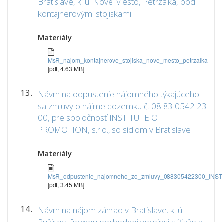
Bratislave, k. ú. Nové Mesto, Petržalka, pod
kontajnerovými stojiskami
Materiály
MsR_najom_kontajnerove_stojiska_nove_mesto_petrzalka
[pdf, 4.63 MB]
13.
Návrh na odpustenie nájomného týkajúceho
sa zmluvy o nájme pozemku č. 08 83 0542 23
00, pre spoločnosť INSTITUTE OF
PROMOTION, s.r.o., so sídlom v Bratislave
Materiály
MsR_odpustenie_najomneho_zo_zmluvy_088305422300_IN
[pdf, 3.45 MB]
14.
Návrh na nájom záhrad v Bratislave, k. ú.
Ružinov, formou obchodnej verejnej súťaže a