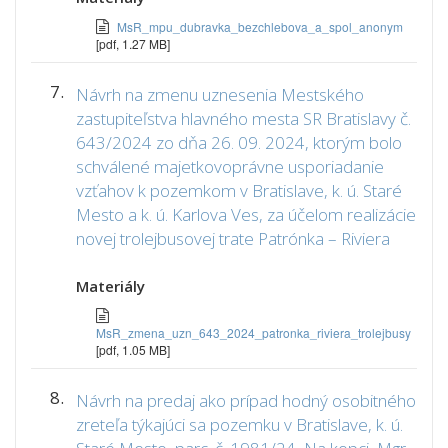
MsR_mpu_dubravka_bezchlebova_a_spol_anonym
[pdf, 1.27 MB]
7.
Návrh na zmenu uznesenia Mestského
zastupiteľstva hlavného mesta SR Bratislavy č.
643/2024 zo dňa 26. 09. 2024, ktorým bolo
schválené majetkovoprávne usporiadanie
vzťahov k pozemkom v Bratislave, k. ú. Staré
Mesto a k. ú. Karlova Ves, za účelom realizácie
novej trolejbusovej trate Patrónka – Riviera
Materiály
MsR_zmena_uzn_643_2024_patronka_riviera_trolejbusy
[pdf, 1.05 MB]
8.
Návrh na predaj ako prípad hodný osobitného
zreteľa týkajúci sa pozemku v Bratislave, k. ú.