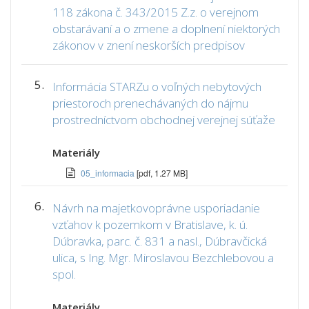
118 zákona č. 343/2015 Z.z. o verejnom
obstarávaní a o zmene a doplnení niektorých
zákonov v znení neskorších predpisov
5.
Informácia STARZu o voľných nebytových
priestoroch prenechávaných do nájmu
prostredníctvom obchodnej verejnej súťaže
Materiály
05_informacia
[pdf, 1.27 MB]
6.
Návrh na majetkovoprávne usporiadanie
vzťahov k pozemkom v Bratislave, k. ú.
Dúbravka, parc. č. 831 a nasl., Dúbravčická
ulica, s Ing. Mgr. Miroslavou Bezchlebovou a
spol.
Materiály