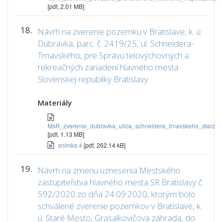
[pdf, 2.01 MB]
18.
Návrh na zverenie pozemku v Bratislave, k. ú.
Dúbravka, parc. č. 2419/25, ul. Schneidera-
Trnavského, pre Správu telovýchovných a
rekreačných zariadení hlavného mesta
Slovenskej republiky Bratislavy
Materiály
MsR_zverenie_dubravka_ulica_schneidera_trnavskeho_starz
[pdf, 1.13 MB]
snimka 4
[pdf, 262.14 kB]
19.
Návrh na zmenu uznesenia Mestského
zastupiteľstva hlavného mesta SR Bratislavy č.
592/2020 zo dňa 24.09.2020, ktorým bolo
schválené zverenie pozemkov v Bratislave, k.
ú. Staré Mesto, Grasalkovičova záhrada, do