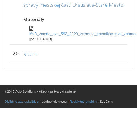
správy mestskej časti Bratislava-Staré Mesto
Materiály
MsR_zmena_uzn_592_2020_zverenie_grasalkovicova_zahrada
[pdf, 3.04 MB]
20.
Rôzne
©2015 Aglo Solutions - všetky práva vyhradené
Digitálne zastupiteľstvo
- zastupitelstvo.eu |
Redakčný systém
- SysCom