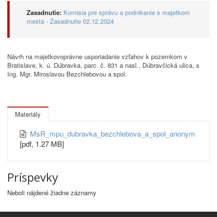
Zasadnutie:
Komisia pre správu a podnikanie s majetkom
mesta - Zasadnutie 02.12.2024
Návrh na majetkovoprávne usporiadanie vzťahov k pozemkom v
Bratislave, k. ú. Dúbravka, parc. č. 831 a nasl., Dúbravčická ulica, s
Ing. Mgr. Miroslavou Bezchlebovou a spol.
Materiály
MsR_mpu_dubravka_bezchlebova_a_spol_anonym
[pdf, 1.27 MB]
Príspevky
Neboli nájdené žiadne záznamy