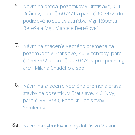
5.
Návrh na predaj pozemkov v Bratislave, k. ú.
Ružinov, parc. č. 6074/1 a parc. č. 6074/2, do
podielového spoluvlastníctva Mgr. Róberta
Bereša a Mgr. Marcele Berešovej
7.
Návrh na zriadenie vecného bremena na
pozemkoch v Bratislave, k.ú. Vinohrady, parc.
č. 19379/2 a parc. č. 22304/4, v prospech Ing.
arch. Milana Chudého a spol.
8.
Návrh na zriadenie vecného bremena práva
stavby na pozemku v Bratislave, k. ú. Nivy,
parc. č. 9918/83, PaedDr. Ladislavovi
Smolenovi
8a.
Návrh na vybudovanie cyklotrás vo Vrakuni