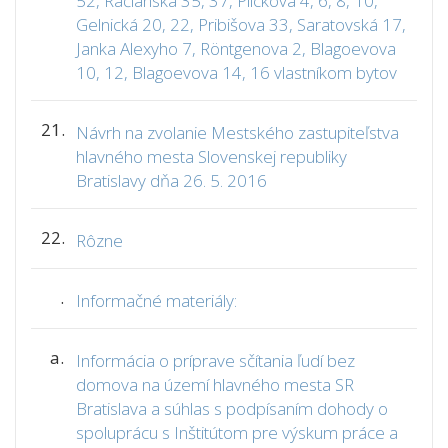
52, Račianska 35, 37, Plickova 4, 6, 8, 10,
Gelnická 20, 22, Pribišova 33, Saratovská 17,
Janka Alexyho 7, Röntgenova 2, Blagoevova
10, 12, Blagoevova 14, 16 vlastníkom bytov
21.
Návrh na zvolanie Mestského zastupiteľstva
hlavného mesta Slovenskej republiky
Bratislavy dňa 26. 5. 2016
22.
Rôzne
.
Informačné materiály:
a.
Informácia o príprave sčítania ľudí bez
domova na území hlavného mesta SR
Bratislava a súhlas s podpísaním dohody o
spoluprácu s Inštitútom pre výskum práce a