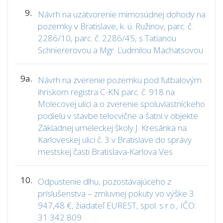
9.
Návrh na uzatvorenie mimosúdnej dohody na
pozemky v Bratislave, k. ú. Ružinov, parc. č.
2286/10, parc. č. 2286/45, s Tatianou
Schniererovou a Mgr. Ľudmilou Machatsovou
9a.
Návrh na zverenie pozemku pod futbalovým
ihriskom registra C-KN parc. č. 918 na
Molecovej ulici a o zverenie spoluvlastníckeho
podielu v stavbe telocvične a šatní v objekte
Základnej umeleckej školy J. Kresánka na
Karloveskej ulici č. 3 v Bratislave do správy
mestskej časti Bratislava-Karlova Ves
10.
Odpustenie dlhu, pozostávajúceho z
príslušenstva – zmluvnej pokuty vo výške 3
947,48 €, žiadateľ EUREST, spol. s r.o., IČO:
31 342 809