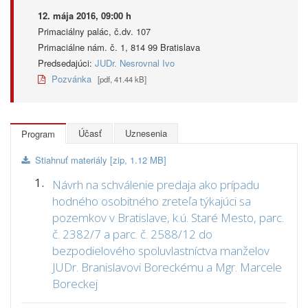
12. mája 2016, 09:00 h
Primaciálny palác, č.dv. 107
Primaciálne nám. č. 1, 814 99 Bratislava
Predsedajúci:
JUDr. Nesrovnal Ivo
Pozvánka
[pdf, 41.44 kB]
Účasť
Uznesenia
Program
Stiahnuť materiály [zip, 1.12 MB]
1.
Návrh na schválenie predaja ako prípadu
hodného osobitného zreteľa týkajúci sa
pozemkov v Bratislave, k.ú. Staré Mesto, parc.
č. 2382/7 a parc. č. 2588/12 do
bezpodielového spoluvlastníctva manželov
JUDr. Branislavovi Boreckému a Mgr. Marcele
Boreckej