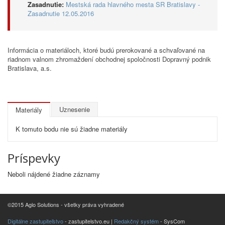
Zasadnutie:
Mestská rada hlavného mesta SR Bratislavy -
Zasadnutie 12.05.2016
Informácia o materiáloch, ktoré budú prerokované a schvaľované na
riadnom valnom zhromaždení obchodnej spoločnosti Dopravný podnik
Bratislava, a.s.
Uznesenie
Materiály
K tomuto bodu nie sú žiadne materiály
Príspevky
Neboli nájdené žiadne záznamy
©2015 Aglo Solutions - všetky práva vyhradené
Digitálne zastupiteľstvo
- zastupitelstvo.eu |
Redakčný systém
- SysCom