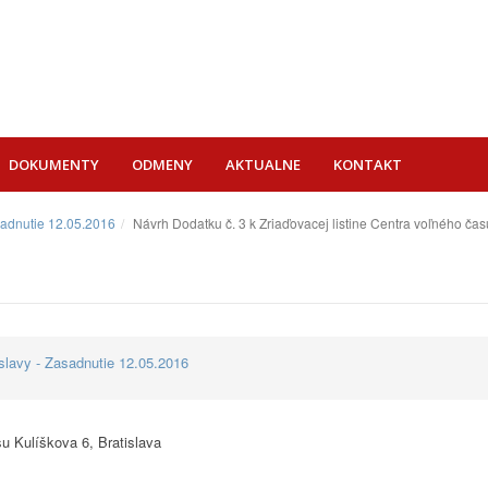
DOKUMENTY
ODMENY
AKTUALNE
KONTAKT
sadnutie 12.05.2016
Návrh Dodatku č. 3 k Zriaďovacej listine Centra voľného čas
lavy - Zasadnutie 12.05.2016
su Kulíškova 6, Bratislava