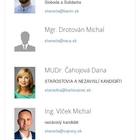
Sloboda a Solidarita
starosta@banm.sk
Mgr. Drotován Michal
starosta@raca.sk
MUDr. Čahojová Dana
STAROSTOVIA A NEZAVISLÍ KANDIDÁTI
starostka@karlovaves.sk
Ing. Vlček Michal
nezávislý kandidát
starosta@vajnory.sk