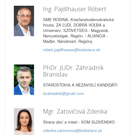
Ing. Pajdlhauser Róbert
SME RODINA, Kresťanskodemokratické
hnutie, ZA ĽUDÍ, DOBRÁ VOĽBA a
Umiernení, SZÖVETSÉG - Magyarok.
Nemzetiségek. Región. / ALIANCIA -
Maďari. Národnosti. Regióny
robert.pajdlhauser@bratislava.sk
PhDr. JUDr. Záhradník
Branislav
STAROSTOVIA A NEZAVISLÍ KANDIDÁTI
bzahradnik@gmail.com
Mgr. Zaťovičová Zdenka
Strana obcí a miest - SOM SLOVENSKO
zdenka.zatovicova@bratislava.sk