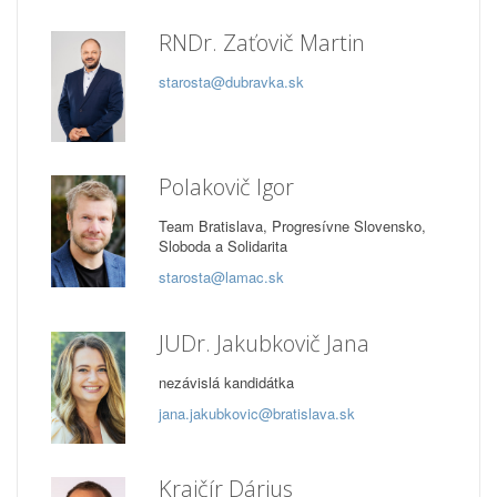
RNDr. Zaťovič Martin
starosta@dubravka.sk
Polakovič Igor
Team Bratislava, Progresívne Slovensko,
Sloboda a Solidarita
starosta@lamac.sk
JUDr. Jakubkovič Jana
nezávislá kandidátka
jana.jakubkovic@bratislava.sk
Krajčír Dárius