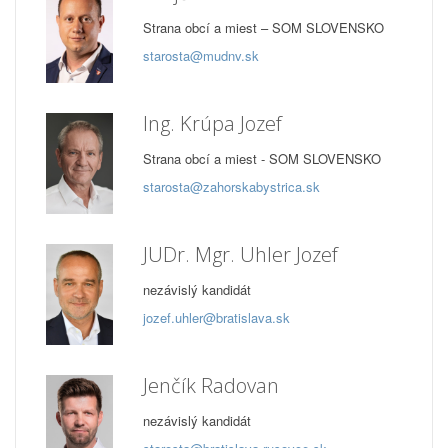
Strana obcí a miest – SOM SLOVENSKO
starosta@mudnv.sk
Ing. Krúpa Jozef
Strana obcí a miest - SOM SLOVENSKO
starosta@zahorskabystrica.sk
JUDr. Mgr. Uhler Jozef
nezávislý kandidát
jozef.uhler@bratislava.sk
Jenčík Radovan
nezávislý kandidát