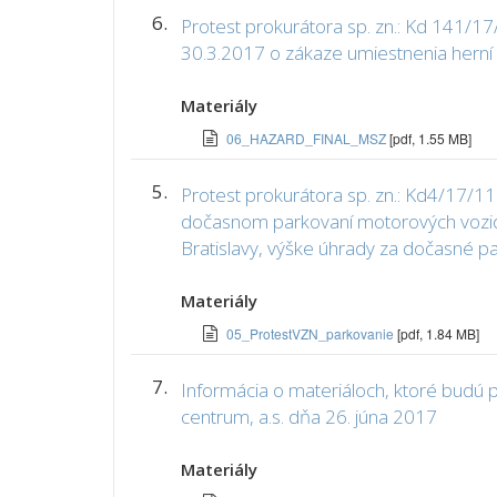
6.
Protest prokurátora sp. zn.: Kd 141/
30.3.2017 o zákaze umiestnenia herní
Materiály
06_HAZARD_FINAL_MSZ
[pdf, 1.55 MB]
5.
Protest prokurátora sp. zn.: Kd4/17/
dočasnom parkovaní motorových vozid
Bratislavy, výške úhrady za dočasné pa
Materiály
05_ProtestVZN_parkovanie
[pdf, 1.84 MB]
7.
Informácia o materiáloch, ktoré bud
centrum, a.s. dňa 26. júna 2017
Materiály