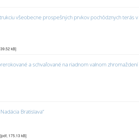
štrukciu všeobecne prospešných prvkov pochôdznych terás v
139.52 kB]
 prerokované a schvaľované na riadnom valnom zhromaždení o
Nadácia Bratislava“
l
[pdf, 175.13 kB]