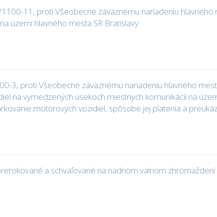
17/1100-11, proti Všeobecne záväznému nariadeniu hlavného m
 na území hlavného mesta SR Bratislavy
1100-3, proti Všeobecne záväznému nariadeniu hlavného mesta
iel na vymedzených úsekoch miestnych komunikácií na území
rkovanie motorových vozidiel, spôsobe jej platenia a preukáza
ú prerokované a schvaľované na riadnom valnom zhromaždení