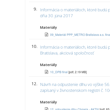
9.
Informácia o materiáloch, ktoré budú
dňa 30. júna 2017
Materiály
09_Materiál PPP_METRO Bratislava a.s. fin
10.
Informácia o materiáloch, ktoré bud
Bratislava, akciová spoločnosť
Materiály
10_DPB final
[pdf, 2.19 MB]
12.
Návrh na odpustenie dlhu vo výške 56.0
zapísaný v živnostenskom registri č. 
Materiály
12_odpustenie dlhu Chmela - AKTIV
[pdf, 65