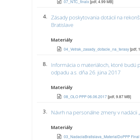
07_NTC_finalx
[pdf, 4.99 MB]
4.
Zásady poskytovania dotácií na rekon
Bratislave
Materiály
04_Vetrak_zasady_dotacie_na_terasy
[pdf, 
8.
Informácia o materiáloch, ktoré budú
odpadu a.s. dňa 26. júna 2017
Materiály
08_OLO PPP 06.06.2017
[pdf, 9.87 MB]
3.
Návrh na personálne zmeny v nadácii „
Materiály
03_NadaciaBratislava_MaterialDoPPP Fina