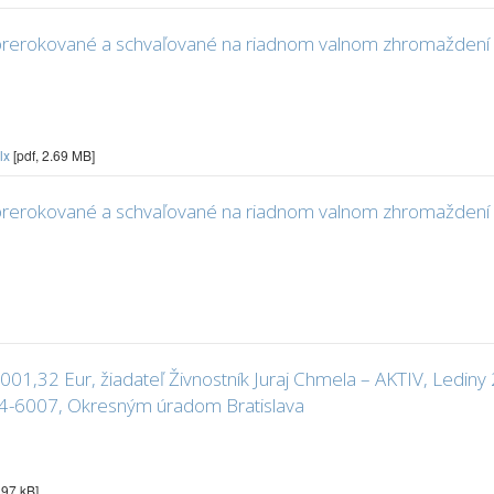
 prerokované a schvaľované na riadnom valnom zhromaždení 
alx
[pdf, 2.69 MB]
ú prerokované a schvaľované na riadnom valnom zhromaždení
01,32 Eur, žiadateľ Živnostník Juraj Chmela – AKTIV, Lediny 
104-6007, Okresným úradom Bratislava
.97 kB]