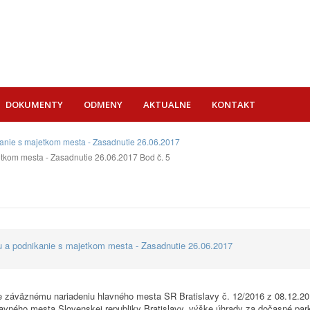
DOKUMENTY
ODMENY
AKTUALNE
KONTAKT
ikanie s majetkom mesta - Zasadnutie 26.06.2017
etkom mesta - Zasadnutie 26.06.2017 Bod č. 5
vu a podnikanie s majetkom mesta - Zasadnutie 26.06.2017
cne záväznému nariadeniu hlavného mesta SR Bratislavy č. 12/2016 z 08.12.2
ého mesta Slovenskej republiky Bratislavy, výške úhrady za dočasné parkov