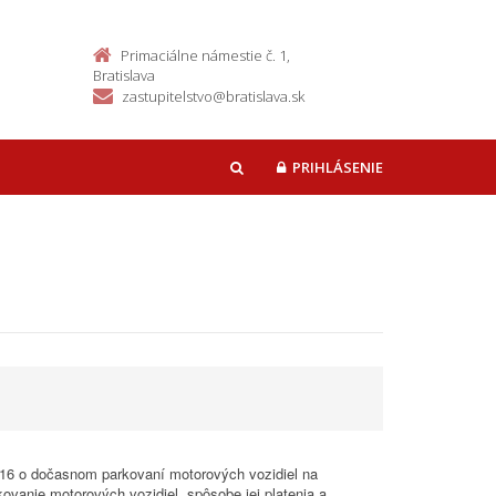
Primaciálne námestie č. 1,
Bratislava
zastupitelstvo@bratislava.sk
PRIHLÁSENIE
HĽADAŤ
016 o dočasnom parkovaní motorových vozidiel na
anie motorových vozidiel, spôsobe jej platenia a