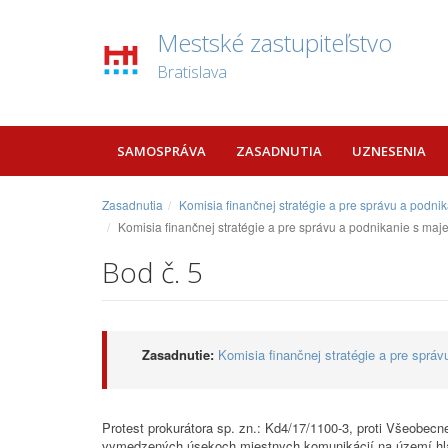
Mestské zastupiteľstvo
Bratislava
SAMOSPRÁVA
ZASADNUTIA
UZNESENIA
Zasadnutia
Komisia finančnej stratégie a pre správu a podn
Komisia finančnej stratégie a pre správu a podnikanie s maj
Bod č. 5
Zasadnutie:
Komisia finančnej stratégie a pre sprá
Protest prokurátora sp. zn.: Kd4/17/1100-3, proti Všeobe
vymedzených úsekoch miestnych komunikácií na území hlavn