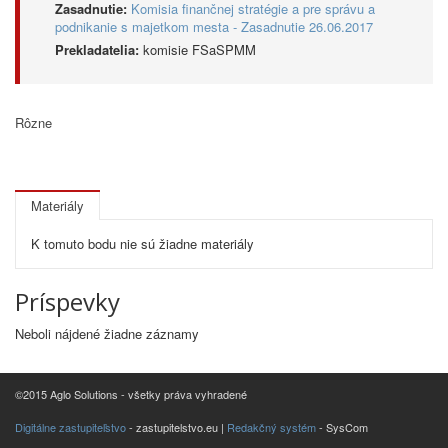
Zasadnutie:
Komisia finančnej stratégie a pre správu a
podnikanie s majetkom mesta - Zasadnutie 26.06.2017
Prekladatelia:
komisie FSaSPMM
Rôzne
Materiály
K tomuto bodu nie sú žiadne materiály
Príspevky
Neboli nájdené žiadne záznamy
©2015 Aglo Solutions - všetky práva vyhradené
Digitálne zastupiteľstvo
- zastupitelstvo.eu |
Redakčný systém
- SysCom